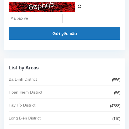
Gửi yêu cầu
List by Areas
Ba Đình District
(556)
Hoàn Kiếm District
(56)
Tây Hồ District
(4788)
Long Biên District
(110)