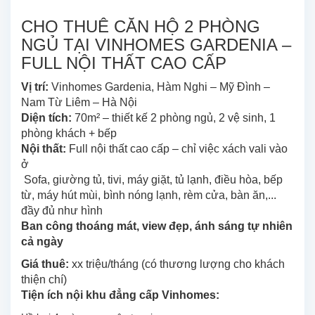
CHO THUÊ CĂN HỘ 2 PHÒNG
NGỦ TẠI VINHOMES GARDENIA –
FULL NỘI THẤT CAO CẤP
Vị trí:
Vinhomes Gardenia, Hàm Nghi – Mỹ Đình –
Nam Từ Liêm – Hà Nội
Diện tích:
70m² – thiết kế 2 phòng ngủ, 2 vệ sinh, 1
phòng khách + bếp
Nội thất:
Full nội thất cao cấp – chỉ việc xách vali vào
ở
Sofa, giường tủ, tivi, máy giặt, tủ lạnh, điều hòa, bếp
từ, máy hút mùi, bình nóng lạnh, rèm cửa, bàn ăn,...
đầy đủ như hình
Ban công thoáng mát, view đẹp, ánh sáng tự nhiên
cả ngày
Giá thuê:
xx triệu/tháng (có thương lượng cho khách
thiện chí)
Tiện ích nội khu đẳng cấp Vinhomes: