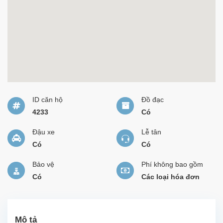
ID căn hộ
Đồ đạc
4233
Có
Đậu xe
Lễ tân
Có
Có
Bảo vệ
Phí không bao gồm
Có
Các loại hóa đơn
Mô tả