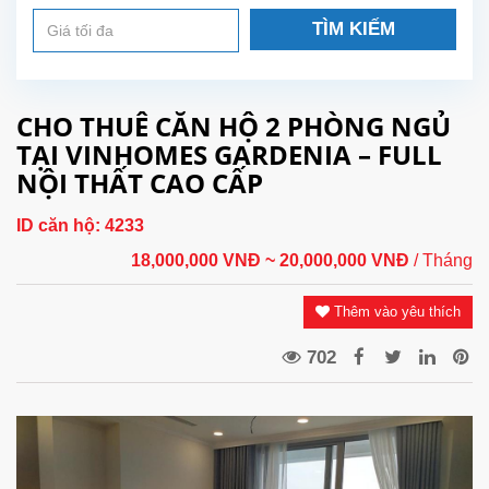
TÌM KIẾM
CHO THUÊ CĂN HỘ 2 PHÒNG NGỦ
TẠI VINHOMES GARDENIA – FULL
NỘI THẤT CAO CẤP
ID căn hộ:
4233
18,000,000 VNĐ
~ 20,000,000 VNĐ
/ Tháng
Thêm vào yêu thích
702