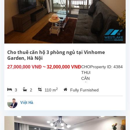
Cho thuê căn hộ 3 phòng ngủ tại Vinhome
Garden, Hà Nội
27,000,000 VNĐ
~ 32,000,000 VNĐ
CHO
Property ID: 4384
THUÊ
CĂN
HỘ
2
3
2
110 m
Fully Furnished
CAO
CẤP
3
Việt Hà
PHÒNG
NGỦ
–
VINHOMES