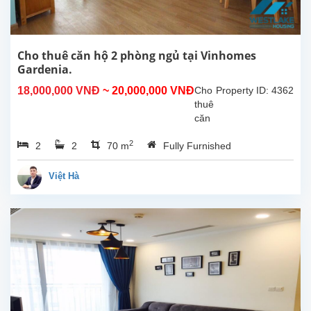
đang
tìm
một
nơi
Cho thuê căn hộ 2 phòng ngủ tại Vinhomes
ở
Gardenia.
tiện
18,000,000 VNĐ
~ 20,000,000 VNĐ
Cho
Property ID: 4362
nghi,
thuê
hiện
căn
đại
hộ 2
và...
2
2
2
70 m
Fully Furnished
phòng
ngủ
tại
Việt Hà
Vinhomes
Gardenia
–
Full
nội
thất,
70m²
Cần
cho