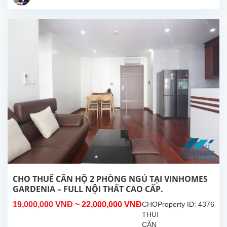
TẠI
VINHOMES
GARDENIA
–
FULL
NỘI
THẤT,
GIÁ
TỐT
Diện
tích: 110m²
–
Thiết
kế
hợp
lý,
tận
dụng
CHO THUÊ CĂN HỘ 2 PHÒNG NGỦ TẠI VINHOMES
tối
GARDENIA – FULL NỘI THẤT CAO CẤP.
đa
19,000,000 VNĐ
~ 22,000,000 VNĐ
CHO
Property ID: 4376
không...
THUÊ
CĂN