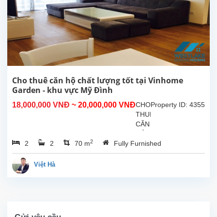
thuê
căn
hộ
cao
cấp
tại
Vinhomes
Gardenia,
Hàm
Cho thuê căn hộ chất lượng tốt tại Vinhome
Nghi,
Garden - khu vực Mỹ Đình
Nam
18,000,000 VNĐ
~ 20,000,000 VNĐ
CHO
Property ID: 4355
Từ
THUÊ
Liêm,...
CĂN
HỘ
2
2
2
70 m
Fully Furnished
VIEW
ĐẸP
–
Việt Hà
VINHOMES
GARDENIA,
MỸ
ĐÌNH
Vị