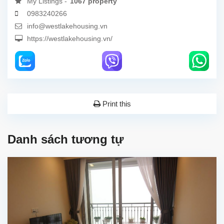
My Listings -
1067 property
0983240266
info@westlakehousing.vn
https://westlakehousing.vn/
Print this
Danh sách tương tự