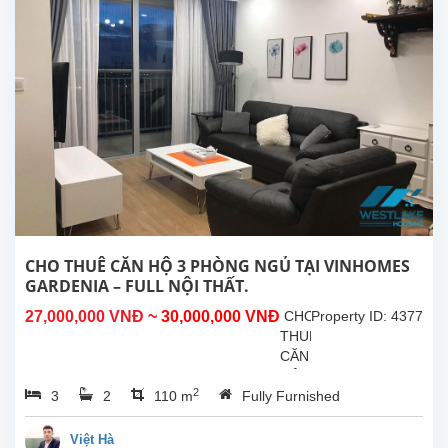
GARDENIA
Căn
hộ
rộng
115m²
được
thiết
kế
hiện
đại,
gồm:03
phòng
ngủ
thoáng
CHO THUÊ CĂN HỘ 3 PHÒNG NGỦ TẠI VINHOMES
sáng01...
GARDENIA – FULL NỘI THẤT.
27,000,000 VNĐ
~ 30,000,000 VNĐ
CHO
Property ID: 4377
THUÊ
CĂN
HỘ
2
3
2
110 m
Fully Furnished
3
PHÒNG
NGỦ
Việt Hà