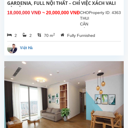
đãng2
GARDENIA, FULL NỘI THẤT – CHỈ VIỆC XÁCH VALI
Phòng
VÀO Ở!
18,000,000 VNĐ
~ 20,000,000 VNĐ
CHO
Property ID: 4363
ngủ
THUÊ
| 2
CĂN
Phòng...
HỘ
2
2
2
70 m
Fully Furnished
CAO
CẤP
2PN
Việt Hà
–
VINHOMES
GARDENIA,
FULL
NỘI
THẤT
–
CHỈ
VIỆC
XÁCH
VALI
VÀO
Ở!
Bạn