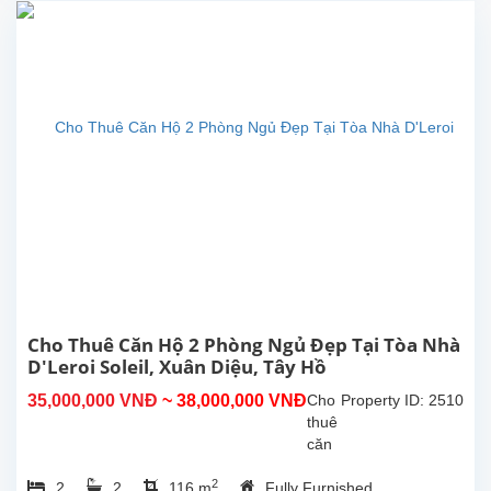
D’Le
Roi
Soleil,
Tây
Hồ
Sở
hữu
diện
tích
rộng
rãi
lên
tới
234m²,
căn
hộ
Cho Thuê Căn Hộ 2 Phòng Ngủ Đẹp Tại Tòa Nhà
4
D'Leroi Soleil, Xuân Diệu, Tây Hồ
phòng
35,000,000 VNĐ
~ 38,000,000 VNĐ
Cho
Property ID: 2510
ngủ
thuê
–
căn
3
hộ 2
phòng
2
2
2
116 m
Fully Furnished
phòng