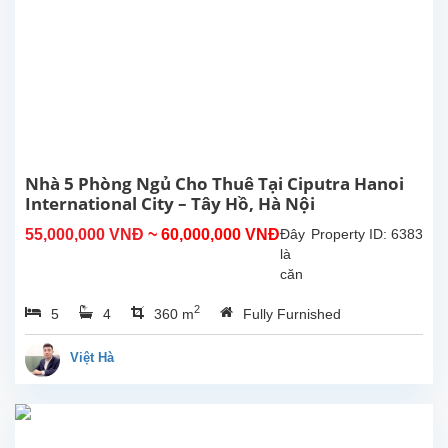
Tây
Hồ.
Tổng
diện
tích
sử
dụng
là
300m2,
Nhà 5 Phòng Ngủ Cho Thuê Tại Ciputra Hanoi
phòng
International City – Tây Hồ, Hà Nội
khách
55,000,000 VNĐ
~ 60,000,000 VNĐ
Đây
Property ID: 6383
lớn
là
với
căn
khu...
nhà
2
5
4
360 m
Fully Furnished
đẹp
cho
thuê
Việt Hà
với
diện
tích
xây