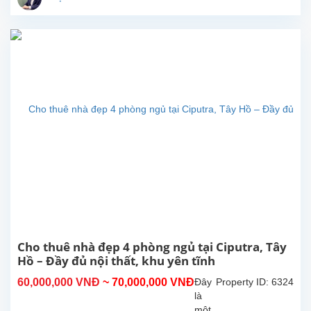
và
sẽ
sớm
sẵn
sàng
để
khách
thuê
dọn
vào
ở.
Tổng
diện
tích
sử
dụng
khoảng
270m²,
Cho thuê nhà đẹp 4 phòng ngủ tại Ciputra, Tây
thiết
Hồ – Đầy đủ nội thất, khu yên tĩnh
kế
60,000,000 VNĐ
~ 70,000,000 VNĐ
Đây
Property ID: 6324
gồm
là
4...
một