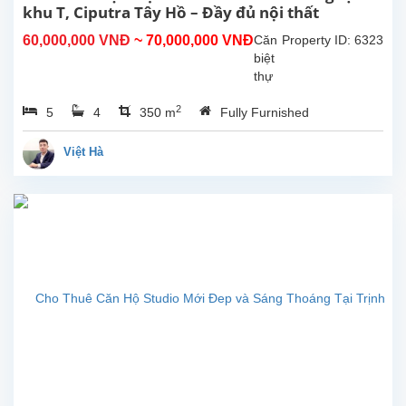
4
khu T, Ciputra Tây Hồ – Đầy đủ nội thất
phòng
60,000,000 VNĐ
~ 70,000,000 VNĐ
Căn
Property ID: 6323
ngủ
biệt
và 3
thự
phòng...
xinh
2
5
4
350 m
Fully Furnished
xắn
vừa
được
Việt Hà
tân
trang
lại,
hiện
đang
cho
thuê
tại
khu
T,
Ciputra,
Tây
Hồ,
Hà