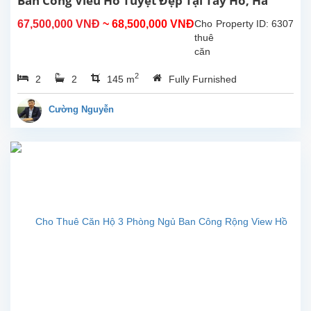
Ban Công Vieu Hồ Tuyệt Đẹp Tại Tây Hồ, Hà
Nội.
67,500,000 VNĐ
~ 68,500,000 VNĐ
Cho
Property ID: 6307
thuê
căn
hộ
2
2
2
145 m
Fully Furnished
dịch
vụ
mới,
Cường Nguyễn
hiện
đại 2
phòng
ngủ
tại
đường
Xuân
Diệu,
Tây
Hồ,
Hà
Nội.
Diện
tích