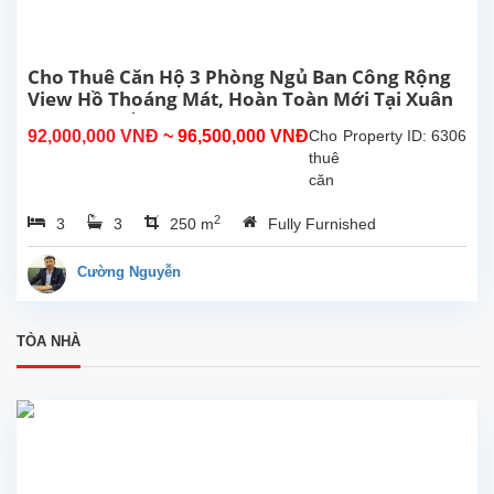
145m²,
gồm
2
phòng
Cho Thuê Căn Hộ 3 Phòng Ngủ Ban Công Rộng
ngủ,
View Hồ Thoáng Mát, Hoàn Toàn Mới Tại Xuân
2
Diệu, Tây Hồ, Hà Nội.
92,000,000 VNĐ
~ 96,500,000 VNĐ
Cho
Property ID: 6306
phòng
thuê
tắm,...
căn
hộ 3
2
3
3
250 m
Fully Furnished
phòng
ngủ
ban
Cường Nguyễn
công
rộng
thoáng
TÒA NHÀ
sáng
view
Hồ
Tây,
hoàn
toàn
mới