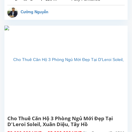
vệ...
ngủ
đẹp
Cường Nguyễn
tại
tòa
nhà
D'Leroi
Soleil,
Xuân
Diệu,
Tây
Hồ.
Diện
tích
sử
dụng
116m2,
căn
hộ
được
gia
Cho Thuê Căn Hộ 3 Phòng Ngủ Mới Đẹp Tại
chủ
D'Leroi Soleil, Xuân Diệu, Tây Hồ
lắp