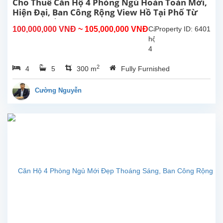
Cho Thuê Căn Hộ 4 Phòng Ngủ Hoàn Toàn Mới,
Hiện Đại, Ban Công Rộng View Hồ Tại Phố Từ
Hoa Tây Hồ, Hà Nội
100,000,000 VNĐ
~ 105,000,000 VNĐ
Căn
Property ID: 6401
hộ
4
phòng
2
4
5
300 m
Fully Furnished
ngủ
hoàn
toàn
Cường Nguyễn
mới
rộng
đẹp
hiên
đại,
ban
công
view
Hồ
cho
thuê
tại
phố