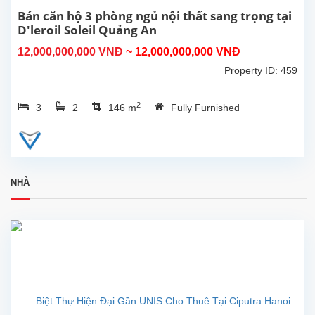
, 3
Bán căn hộ 3 phòng ngủ nội thất sang trọng tại
phòng
D'leroil Soleil Quảng An
ngủ .
12,000,000,000 VNĐ
~ 12,000,000,000 VNĐ
Do
Nội...
không
Property ID: 459
có
nhu
2
3
2
146 m
Fully Furnished
cầu
sử
dụng
,chủ
nhà
cần
NHÀ
bán
căn
hộ
tại
D'
Leeroi
Soleil
59
Xuân