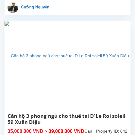
vời
ở
Cường Nguyễn
D’Le
Roi
Soleil
cho
thuê.
Bức
tường
nghệ
thuật
tuyệt
đẹp
các
phòng
ngủ
được
vẽ
bởi
cậu
Căn hộ 3 phong ngủ cho thuê tai D'Le Roi soleil
con
59 Xuân Diệu
trai
35,000,000 VNĐ
~ 39,000,000 VNĐ
Căn
Property ID: 842
đầy...