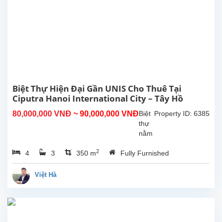
Diệu
quận
Tây
Hồ
.
Diện
tích
146m2
3
Biệt Thự Hiện Đại Gần UNIS Cho Thuê Tại
phòng
Ciputra Hanoi International City – Tây Hồ
ngủ
2
80,000,000 VNĐ
~ 90,000,000 VNĐ
Biệt
Property ID: 6385
phòng
thự
tắm
nằm
....
ở vị
2
4
3
350 m
Fully Furnished
trí
rất
thuận
Việt Hà
tiện,
gần
United
Nations