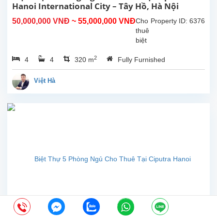
trúc...
Hanoi International City – Tây Hồ, Hà Nội
50,000,000 VNĐ
~ 55,000,000 VNĐ
Cho
Property ID: 6376
thuê
biệt
thự
2
4
4
320 m
Fully Furnished
đẹp
với
diện
Việt Hà
tích
đất
200m²,
diện
tích
xây
dựng
350m²,
tọa
lạc
trong
khu
đô
thị