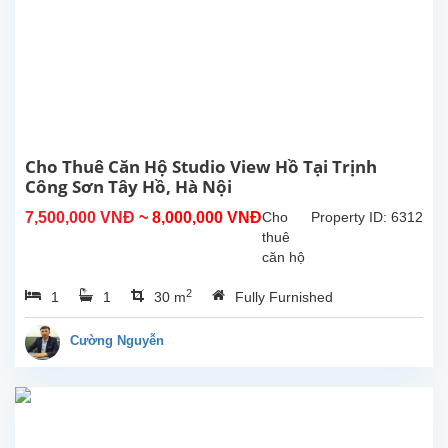
sinh
hoạt
40m²,
nội thất
cao
cấp,
nhiều
ánh
sáng
Cho Thuê Căn Hộ Studio View Hồ Tại Trịnh
tự...
Công Sơn Tây Hồ, Hà Nội
7,500,000 VNĐ
~ 8,000,000 VNĐ
Cho
Property ID: 6312
thuê
căn hộ
studio
2
1
1
30 m
Fully Furnished
view hồ
tại
Trịnh
Cường Nguyễn
Công
Sơn,
Tây
Hồ.
Diện