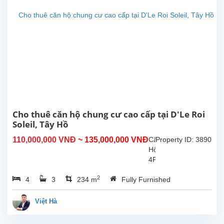
tại
Xuân
Diệu,
Tây
Hồ,
Hà
Nội.
Tổng
diện
tích
sinh
Cho thuê căn hộ chung cư cao cấp tại D'Le Roi
hoạt...
Soleil, Tây Hồ
110,000,000 VNĐ
~ 135,000,000 VNĐ
Căn
Property ID: 3890
Hộ
4PN
–
2
4
3
234 m
Fully Furnished
Đỉnh
Cao
Sống
Việt Hà
Sang
Tại