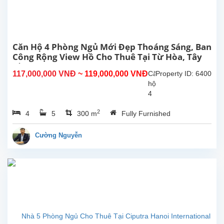
Từ
Hoa,
Tây
Hồ,
Hà
Căn Hộ 4 Phòng Ngủ Mới Đẹp Thoáng Sáng, Ban
Nội.
Công Rộng View Hồ Cho Thuê Tại Từ Hòa, Tây
Căn
Hồ, Hà Nội
117,000,000 VNĐ
~ 119,000,000 VNĐ
Căn
Property ID: 6400
hộ
hộ
này
4
ở
phòng
tầng...
2
4
5
300 m
Fully Furnished
ngủ
đẹp,
ban
Cường Nguyễn
công
rộng
thoáng
mát,
view
Hồ
tại
Từ
Hòa,