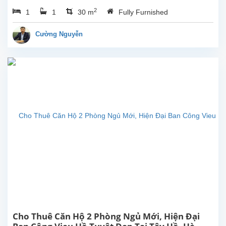
toàn
2
1
1
30 m
Fully Furnished
mới tại
Trịnh
Công
Cường Nguyễn
Sơn,
Tây
Hồ.
Diện
tích
sinh
hoạt
30m²,
nội thất
mới
sẵn
sàng
cho
cho
thuê. Vị
trí gần
công
viên...
Cho Thuê Căn Hộ 2 Phòng Ngủ Mới, Hiện Đại