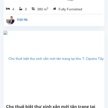
căn
2
4
3
380 m
Fully Furnished
nhà
đẹp
cho
Việt Hà
thuê
tại
Ciputra,
quận
Tây
Hồ,
Hà
Nội.
Nhà
được
thiết
kế
hài
hòa
và
hiện
đại,
gồm
Cho thuê biệt thự xinh xắn mới tân trang tại