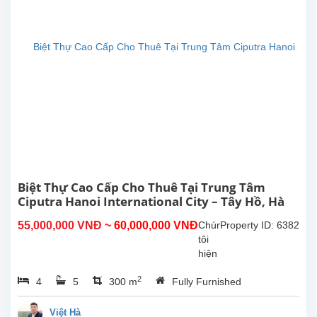
International
School
of
Hanoi
(UNIS)
và
các
trường
trung
học
trong
khu
vực.
Căn
Biệt Thự Cao Cấp Cho Thuê Tại Trung Tâm
nhà
Ciputra Hanoi International City – Tây Hồ, Hà
sở...
Nội
55,000,000 VNĐ
~ 60,000,000 VNĐ
Chúng
Property ID: 6382
tôi
hiện
có
2
4
5
300 m
Fully Furnished
một
biệt
thự
Việt Hà