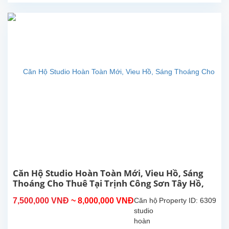
Tây Hồ.
Diện
tích
sinh
hoạt
30m²,
căn hộ
đươc
lắp đặt
các
trang
thiết bị,
nội
thất...
Căn Hộ Studio Hoàn Toàn Mới, Vieu Hồ, Sáng
Thoáng Cho Thuê Tại Trịnh Công Sơn Tây Hồ,
Hà Nội
7,500,000 VNĐ
~ 8,000,000 VNĐ
Căn hộ
Property ID: 6309
studio
hoàn