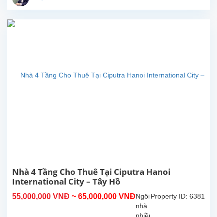
tuyệt
đẹp
cho
thuê
tại
trung
tâm
khu
đô
thị
Ciputra
–
khu
dân
cư
cao
cấp
với
Nhà 4 Tầng Cho Thuê Tại Ciputra Hanoi
hệ
International City – Tây Hồ
thống
55,000,000 VNĐ
~ 65,000,000 VNĐ
Ngôi
Property ID: 6381
an
nhà
ninh
nhiều