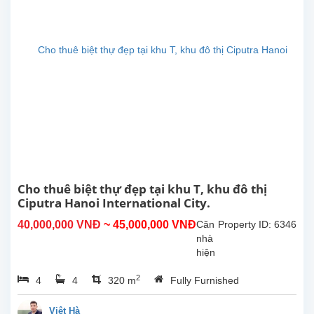
dựng
360m²,
tọa
lạc
tại
khu
đô
thị
Ciputra
–
khu
dân
cư
cao
Cho thuê biệt thự đẹp tại khu T, khu đô thị
cấp,
Ciputra Hanoi International City.
an
40,000,000 VNĐ
~ 45,000,000 VNĐ
Căn
Property ID: 6346
ninh
nhà
và
hiện
môi
đang
trường
2
4
4
320 m
Fully Furnished
được
sống...
bảo
trì
Việt Hà