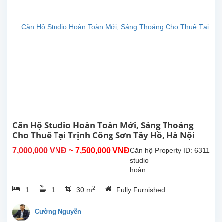
tích
30m²,
đã
được
lắp đặt
các
trang
thiết bị,
nội thất
chất...
Căn Hộ Studio Hoàn Toàn Mới, Sáng Thoáng
Cho Thuê Tại Trịnh Công Sơn Tây Hồ, Hà Nội
7,000,000 VNĐ
~ 7,500,000 VNĐ
Căn hộ
Property ID: 6311
studio
hoàn
toàn
2
1
1
30 m
Fully Furnished
mới tại
Trịnh
Công
Cường Nguyễn
Sơn,