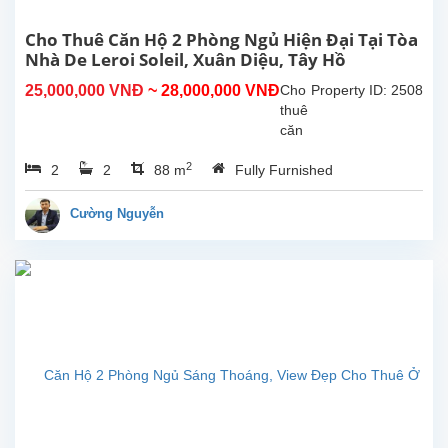
khách
có
Cho Thuê Căn Hộ 2 Phòng Ngủ Hiện Đại Tại Tòa
ban
Nhà De Leroi Soleil, Xuân Diệu, Tây Hồ
công
25,000,000 VNĐ
~ 28,000,000 VNĐ
Cho
Property ID: 2508
đẹp.
thuê
Nó...
căn
hộ 2
2
2
2
88 m
Fully Furnished
phòng
ngủ
hiện
Cường Nguyễn
đại
tại
tòa
nhà
De
Leroi
Soleil,
Xuân
Diệu,
Tây
Hồ.