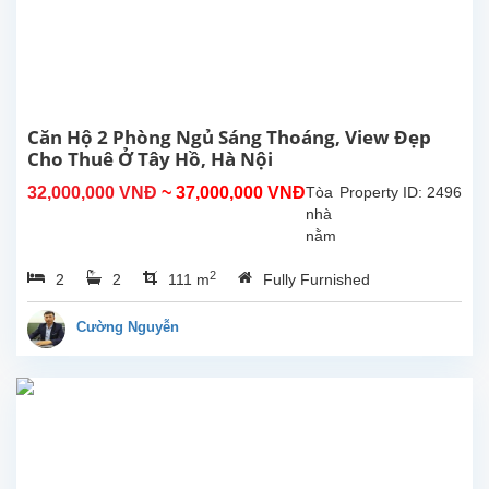
Căn
hộ
nằm
trên
tòa
nhà
A có
Căn Hộ 2 Phòng Ngủ Sáng Thoáng, View Đẹp
diện
Cho Thuê Ở Tây Hồ, Hà Nội
tích
32,000,000 VNĐ
~ 37,000,000 VNĐ
Tòa
Property ID: 2496
88m2,
nhà
căn
nằm
hộ...
cạnh
2
2
2
111 m
Fully Furnished
hồ
Tây
với
Cường Nguyễn
không
gian
xanh
mát
trong
lành,
căn