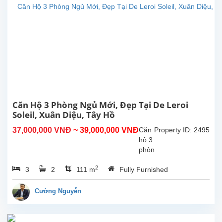
hộ
mang
thiên
nhiên
vào
cuộc
sống
hiện
đại
của
bạn.
Căn Hộ 3 Phòng Ngủ Mới, Đẹp Tại De Leroi
Tòa
Soleil, Xuân Diệu, Tây Hồ
nhà
37,000,000 VNĐ
~ 39,000,000 VNĐ
Căn
Property ID: 2495
Tân
hộ 3
Hoàng
phòng
Minh...
ngủ
2
3
2
111 m
Fully Furnished
mới,
đẹp
tại
Cường Nguyễn
De
Leroi
Soleil,