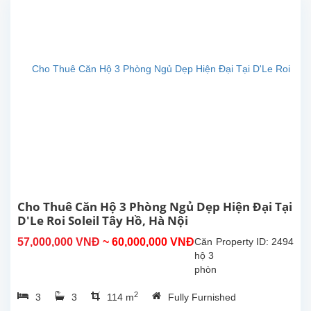
Xuân
Diệu,
Tây
Hồ.
Tổng
diện
tích
sinh
hoạt
là
111m2,
có
phòng
khách
đẹp,
Cho Thuê Căn Hộ 3 Phòng Ngủ Dẹp Hiện Đại Tại
bếp
D'Le Roi Soleil Tây Hồ, Hà Nội
hiện
57,000,000 VNĐ
~ 60,000,000 VNĐ
Căn
Property ID: 2494
đại,
hộ 3
3...
phòng
ngủ
2
3
3
114 m
Fully Furnished
tuyệt