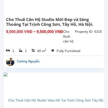
Nội.
Nhà
có
sân
Cho Thuê Căn Hộ Studio Mới Đep và Sáng
trước
Thoáng Tại Trịnh Công Sơn, Tây Hồ, Hà Nội.
và
9,000,000 VNĐ
~ 9,500,000 VNĐ
Cho
Property ID: 6315
sân
thuê
sau
căn hộ
rộng
studio
rãi,...
2
1
1
40 m
Fully Furnished
mới và
sáng
thoáng
Cường Nguyễn
tại
Trịnh
Công
Sơn,
Tây
Hồ, Hà
Nội.
Diện
tích