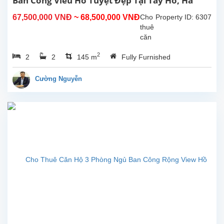
Ban Công Vieu Hồ Tuyệt Đẹp Tại Tây Hồ, Hà
Nội.
67,500,000 VNĐ
~ 68,500,000 VNĐ
Cho
Property ID: 6307
thuê
căn
hộ
2
2
2
145 m
Fully Furnished
dịch
vụ
mới,
Cường Nguyễn
hiện
đại 2
phòng
ngủ
tại
đường
Xuân
Diệu,
Tây
Hồ,
Hà
Nội.
Diện
tích