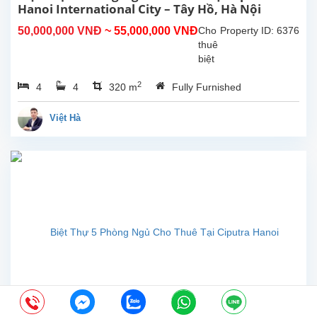
trúc...
Hanoi International City – Tây Hồ, Hà Nội
50,000,000 VNĐ
~ 55,000,000 VNĐ
Cho
Property ID: 6376
thuê
biệt
thự
2
4
4
320 m
Fully Furnished
đẹp
với
diện
Việt Hà
tích
đất
200m²,
diện
tích
xây
dựng
350m²,
tọa
lạc
trong
khu
đô
thị