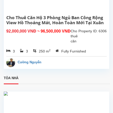
145m²,
gồm
2
phòng
Cho Thuê Căn Hộ 3 Phòng Ngủ Ban Công Rộng
ngủ,
View Hồ Thoáng Mát, Hoàn Toàn Mới Tại Xuân
2
Diệu, Tây Hồ, Hà Nội.
92,000,000 VNĐ
~ 96,500,000 VNĐ
Cho
Property ID: 6306
phòng
thuê
tắm,...
căn
hộ 3
2
3
3
250 m
Fully Furnished
phòng
ngủ
ban
Cường Nguyễn
công
rộng
thoáng
TÒA NHÀ
sáng
view
Hồ
Tây,
hoàn
toàn
mới