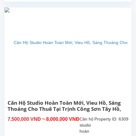
Tây Hồ.
Diện
tích
sinh
hoạt
30m²,
căn hộ
đươc
lắp đặt
các
trang
thiết bị,
nội
thất...
Căn Hộ Studio Hoàn Toàn Mới, Vieu Hồ, Sáng
Thoáng Cho Thuê Tại Trịnh Công Sơn Tây Hồ,
Hà Nội
7,500,000 VNĐ
~ 8,000,000 VNĐ
Căn hộ
Property ID: 6309
studio
hoàn