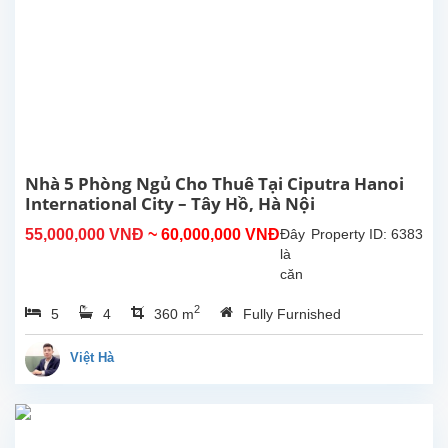
Tây
Hồ.
Tổng
diện
tích
sử
dụng
là
300m2,
Nhà 5 Phòng Ngủ Cho Thuê Tại Ciputra Hanoi
phòng
International City – Tây Hồ, Hà Nội
khách
55,000,000 VNĐ
~ 60,000,000 VNĐ
Đây
Property ID: 6383
lớn
là
với
căn
khu...
nhà
2
5
4
360 m
Fully Furnished
đẹp
cho
thuê
Việt Hà
với
diện
tích
xây