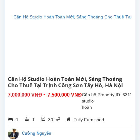
tích
30m²,
đã
được
lắp đặt
các
trang
thiết bị,
nội thất
chất...
Căn Hộ Studio Hoàn Toàn Mới, Sáng Thoáng
Cho Thuê Tại Trịnh Công Sơn Tây Hồ, Hà Nội
7,000,000 VNĐ
~ 7,500,000 VNĐ
Căn hộ
Property ID: 6311
studio
hoàn
toàn
2
1
1
30 m
Fully Furnished
mới tại
Trịnh
Công
Cường Nguyễn
Sơn,