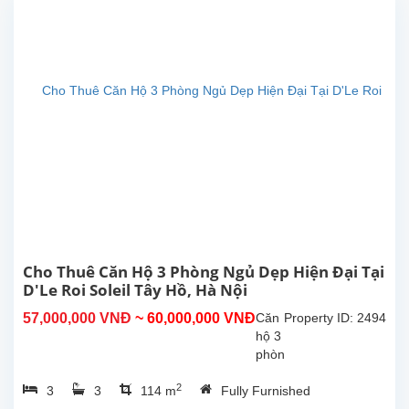
Xuân
Diệu,
Tây
Hồ.
Tổng
diện
tích
sinh
hoạt
là
111m2,
có
phòng
khách
đẹp,
Cho Thuê Căn Hộ 3 Phòng Ngủ Dẹp Hiện Đại Tại
bếp
D'Le Roi Soleil Tây Hồ, Hà Nội
hiện
57,000,000 VNĐ
~ 60,000,000 VNĐ
Căn
Property ID: 2494
đại,
hộ 3
3...
phòng
ngủ
2
3
3
114 m
Fully Furnished
tuyệt