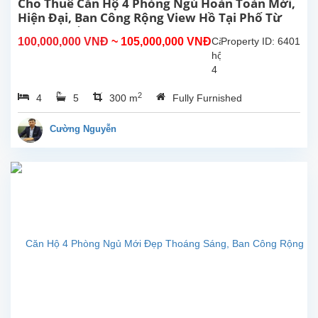
Cho Thuê Căn Hộ 4 Phòng Ngủ Hoàn Toàn Mới,
Hiện Đại, Ban Công Rộng View Hồ Tại Phố Từ
Hoa Tây Hồ, Hà Nội
100,000,000 VNĐ
~ 105,000,000 VNĐ
Căn
Property ID: 6401
hộ
4
phòng
2
4
5
300 m
Fully Furnished
ngủ
hoàn
toàn
Cường Nguyễn
mới
rộng
đẹp
hiên
đại,
ban
công
view
Hồ
cho
thuê
tại
phố