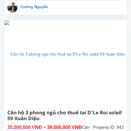
vời
ở
Cường Nguyễn
D’Le
Roi
Soleil
cho
thuê.
Bức
tường
nghệ
thuật
tuyệt
đẹp
các
phòng
ngủ
được
vẽ
bởi
cậu
Căn hộ 3 phong ngủ cho thuê tai D'Le Roi soleil
con
59 Xuân Diệu
trai
35,000,000 VNĐ
~ 39,000,000 VNĐ
Căn
Property ID: 842
đầy...