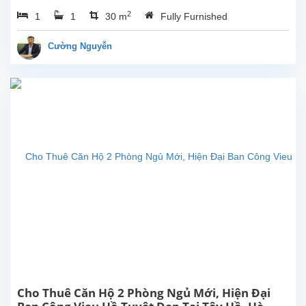
toàn
2
1
1
30 m
Fully Furnished
mới tại
Trịnh
Công
Cường Nguyễn
Sơn,
Tây
Hồ.
Diện
tích
sinh
hoạt
30m²,
nội thất
mới
sẵn
sàng
cho
cho
thuê. Vị
trí gần
công
viên...
Cho Thuê Căn Hộ 2 Phòng Ngủ Mới, Hiện Đại