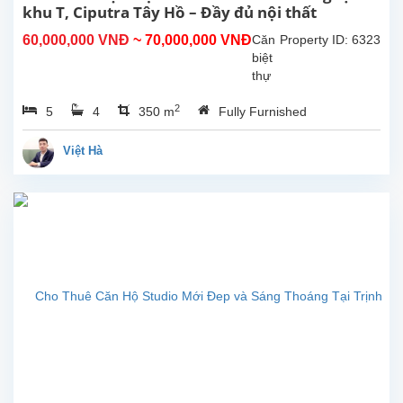
4
khu T, Ciputra Tây Hồ – Đầy đủ nội thất
phòng
60,000,000 VNĐ
~ 70,000,000 VNĐ
Căn
Property ID: 6323
ngủ
biệt
và 3
thự
phòng...
xinh
2
5
4
350 m
Fully Furnished
xắn
vừa
được
Việt Hà
tân
trang
lại,
hiện
đang
cho
thuê
tại
khu
T,
Ciputra,
Tây
Hồ,
Hà