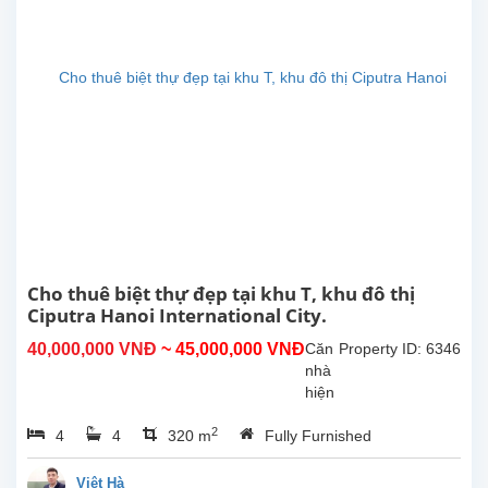
dựng
360m²,
tọa
lạc
tại
khu
đô
thị
Ciputra
–
khu
dân
cư
cao
Cho thuê biệt thự đẹp tại khu T, khu đô thị
cấp,
Ciputra Hanoi International City.
an
40,000,000 VNĐ
~ 45,000,000 VNĐ
Căn
Property ID: 6346
ninh
nhà
và
hiện
môi
đang
trường
2
4
4
320 m
Fully Furnished
được
sống...
bảo
trì
Việt Hà