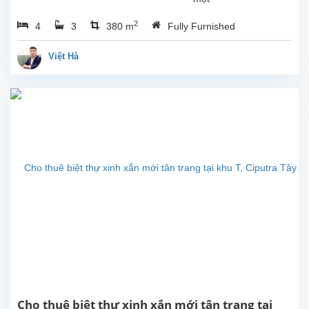
căn
2
4
3
380 m
Fully Furnished
nhà
đẹp
cho
Việt Hà
thuê
tại
Ciputra,
quận
Tây
Hồ,
Hà
Nội.
Nhà
được
thiết
kế
hài
hòa
và
hiện
đại,
gồm
Cho thuê biệt thự xinh xắn mới tân trang tại