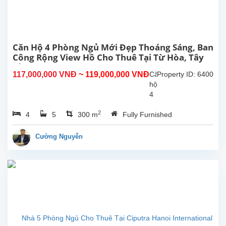
Từ
Hoa,
Tây
Hồ,
Hà
Căn Hộ 4 Phòng Ngủ Mới Đẹp Thoáng Sáng, Ban
Nội.
Công Rộng View Hồ Cho Thuê Tại Từ Hòa, Tây
Căn
Hồ, Hà Nội
117,000,000 VNĐ
~ 119,000,000 VNĐ
Căn
Property ID: 6400
hộ
hộ
này
4
ở
phòng
tầng...
2
4
5
300 m
Fully Furnished
ngủ
đẹp,
ban
Cường Nguyễn
công
rộng
thoáng
mát,
view
Hồ
tại
Từ
Hòa,