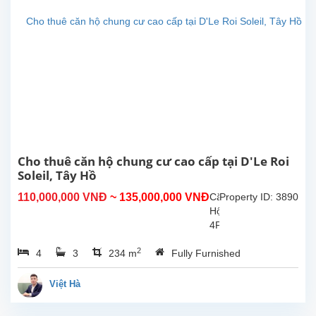
tại
Xuân
Diệu,
Tây
Hồ,
Hà
Nội.
Tổng
diện
tích
sinh
Cho thuê căn hộ chung cư cao cấp tại D'Le Roi
hoạt...
Soleil, Tây Hồ
110,000,000 VNĐ
~ 135,000,000 VNĐ
Căn
Property ID: 3890
Hộ
4PN
–
2
4
3
234 m
Fully Furnished
Đỉnh
Cao
Sống
Việt Hà
Sang
Tại