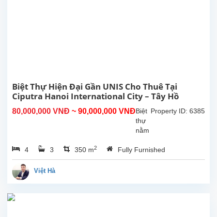
Diệu
quận
Tây
Hồ
.
Diện
tích
146m2
3
Biệt Thự Hiện Đại Gần UNIS Cho Thuê Tại
phòng
Ciputra Hanoi International City – Tây Hồ
ngủ
2
80,000,000 VNĐ
~ 90,000,000 VNĐ
Biệt
Property ID: 6385
phòng
thự
tắm
nằm
....
ở vị
2
4
3
350 m
Fully Furnished
trí
rất
thuận
Việt Hà
tiện,
gần
United
Nations