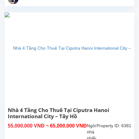
tuyệt
đẹp
cho
thuê
tại
trung
tâm
khu
đô
thị
Ciputra
–
khu
dân
cư
cao
cấp
với
Nhà 4 Tầng Cho Thuê Tại Ciputra Hanoi
hệ
International City – Tây Hồ
thống
55,000,000 VNĐ
~ 65,000,000 VNĐ
Ngôi
Property ID: 6381
an
nhà
ninh
nhiều