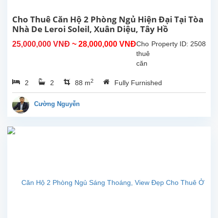
khách
có
Cho Thuê Căn Hộ 2 Phòng Ngủ Hiện Đại Tại Tòa
ban
Nhà De Leroi Soleil, Xuân Diệu, Tây Hồ
công
25,000,000 VNĐ
~ 28,000,000 VNĐ
Cho
Property ID: 2508
đẹp.
thuê
Nó...
căn
hộ 2
2
2
2
88 m
Fully Furnished
phòng
ngủ
hiện
Cường Nguyễn
đại
tại
tòa
nhà
De
Leroi
Soleil,
Xuân
Diệu,
Tây
Hồ.