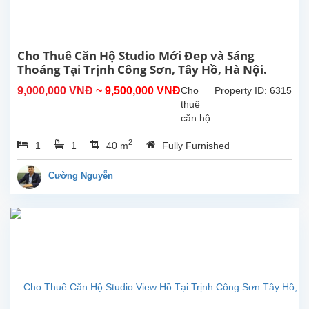
Nội.
Nhà
có
sân
Cho Thuê Căn Hộ Studio Mới Đep và Sáng
trước
Thoáng Tại Trịnh Công Sơn, Tây Hồ, Hà Nội.
và
9,000,000 VNĐ
~ 9,500,000 VNĐ
Cho
Property ID: 6315
sân
thuê
sau
căn hộ
rộng
studio
rãi,...
2
1
1
40 m
Fully Furnished
mới và
sáng
thoáng
Cường Nguyễn
tại
Trịnh
Công
Sơn,
Tây
Hồ, Hà
Nội.
Diện
tích