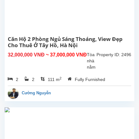
Căn
hộ
nằm
trên
tòa
nhà
A có
Căn Hộ 2 Phòng Ngủ Sáng Thoáng, View Đẹp
diện
Cho Thuê Ở Tây Hồ, Hà Nội
tích
32,000,000 VNĐ
~ 37,000,000 VNĐ
Tòa
Property ID: 2496
88m2,
nhà
căn
nằm
hộ...
cạnh
2
2
2
111 m
Fully Furnished
hồ
Tây
với
Cường Nguyễn
không
gian
xanh
mát
trong
lành,
căn