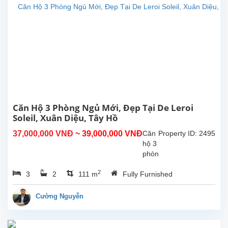
hộ
mang
thiên
nhiên
vào
cuộc
sống
hiện
đại
của
bạn.
Căn Hộ 3 Phòng Ngủ Mới, Đẹp Tại De Leroi
Tòa
Soleil, Xuân Diệu, Tây Hồ
nhà
37,000,000 VNĐ
~ 39,000,000 VNĐ
Căn
Property ID: 2495
Tân
hộ 3
Hoàng
phòng
Minh...
ngủ
2
3
2
111 m
Fully Furnished
mới,
đẹp
tại
Cường Nguyễn
De
Leroi
Soleil,