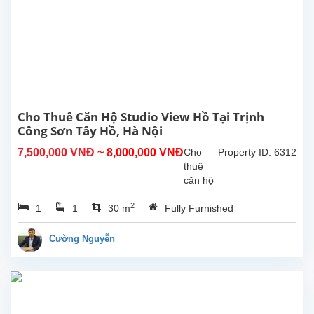
sinh
hoạt
40m²,
nội thất
cao
cấp,
nhiều
ánh
sáng
Cho Thuê Căn Hộ Studio View Hồ Tại Trịnh
tự...
Công Sơn Tây Hồ, Hà Nội
7,500,000 VNĐ
~ 8,000,000 VNĐ
Cho
Property ID: 6312
thuê
căn hộ
studio
2
1
1
30 m
Fully Furnished
view hồ
tại
Trịnh
Cường Nguyễn
Công
Sơn,
Tây
Hồ.
Diện