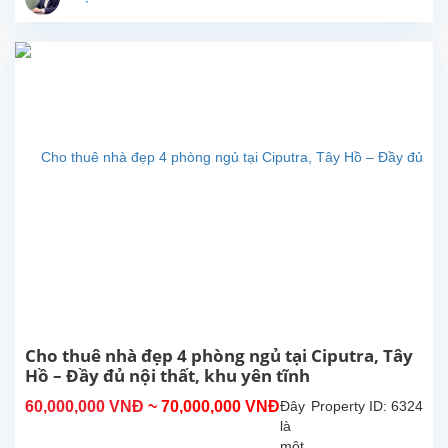
và
sẽ
sớm
sẵn
sàng
để
khách
thuê
dọn
vào
ở.
Tổng
diện
tích
sử
dụng
khoảng
270m²,
Cho thuê nhà đẹp 4 phòng ngủ tại Ciputra, Tây
thiết
Hồ – Đầy đủ nội thất, khu yên tĩnh
kế
60,000,000 VNĐ
~ 70,000,000 VNĐ
Đây
Property ID: 6324
gồm
là
4...
một