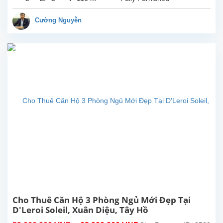
vệ...
ngủ
đẹp
Cường Nguyễn
tại
tòa
nhà
D'Leroi
Soleil,
Xuân
Diệu,
Tây
Hồ.
Diện
tích
sử
dụng
116m2,
căn
hộ
được
gia
Cho Thuê Căn Hộ 3 Phòng Ngủ Mới Đẹp Tại
chủ
D'Leroi Soleil, Xuân Diệu, Tây Hồ
lắp