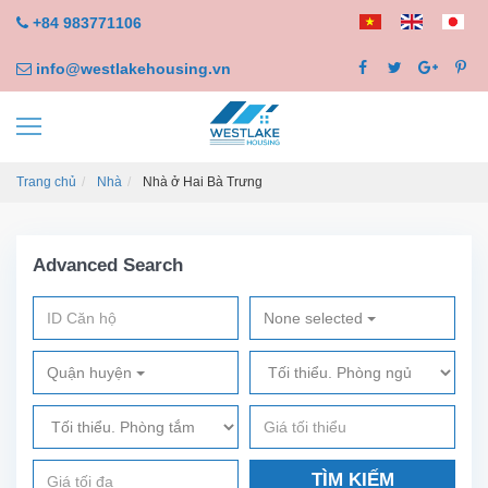
+84 983771106
info@westlakehousing.vn
Trang chủ
Nhà
Nhà ở Hai Bà Trưng
Advanced Search
None selected
Quận huyện
TÌM KIẾM