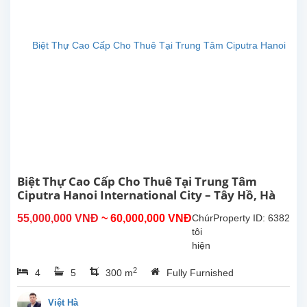
International
School
of
Hanoi
(UNIS)
và
các
trường
trung
học
trong
khu
vực.
Căn
Biệt Thự Cao Cấp Cho Thuê Tại Trung Tâm
nhà
Ciputra Hanoi International City – Tây Hồ, Hà
sở...
Nội
55,000,000 VNĐ
~ 60,000,000 VNĐ
Chúng
Property ID: 6382
tôi
hiện
có
2
4
5
300 m
Fully Furnished
một
biệt
thự
Việt Hà