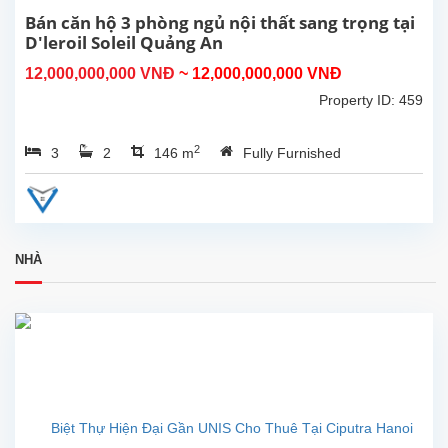
, 3
Bán căn hộ 3 phòng ngủ nội thất sang trọng tại
phòng
D'leroil Soleil Quảng An
ngủ .
12,000,000,000 VNĐ
~ 12,000,000,000 VNĐ
Do
Nội...
không
Property ID: 459
có
nhu
2
3
2
146 m
Fully Furnished
cầu
sử
dụng
,chủ
nhà
cần
NHÀ
bán
căn
hộ
tại
D'
Leeroi
Soleil
59
Xuân