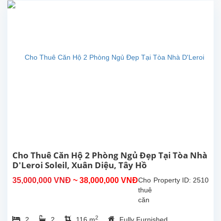
D’Le
Roi
Soleil,
Tây
Hồ
Sở
hữu
diện
tích
rộng
rãi
lên
tới
234m²,
căn
hộ
Cho Thuê Căn Hộ 2 Phòng Ngủ Đẹp Tại Tòa Nhà
4
D'Leroi Soleil, Xuân Diệu, Tây Hồ
phòng
35,000,000 VNĐ
~ 38,000,000 VNĐ
Cho
Property ID: 2510
ngủ
thuê
–
căn
3
hộ 2
phòng
2
2
2
116 m
Fully Furnished
phòng