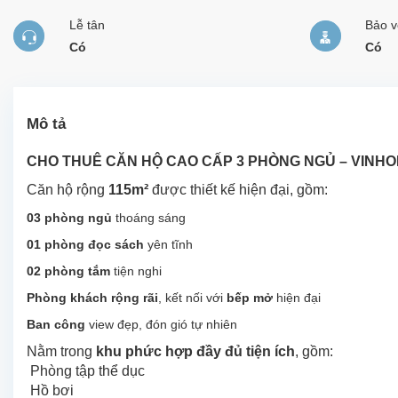
Lễ tân
Bảo v
Có
Có
Mô tả
CHO THUÊ CĂN HỘ CAO CẤP 3 PHÒNG NGỦ – VINH
Căn hộ rộng
115m²
được thiết kế hiện đại, gồm:
03 phòng ngủ
thoáng sáng
01 phòng đọc sách
yên tĩnh
02 phòng tắm
tiện nghi
Phòng khách rộng rãi
, kết nối với
bếp mở
hiện đại
Ban công
view đẹp, đón gió tự nhiên
Nằm trong
khu phức hợp đầy đủ tiện ích
, gồm:
Phòng tập thể dục
Hồ bơi