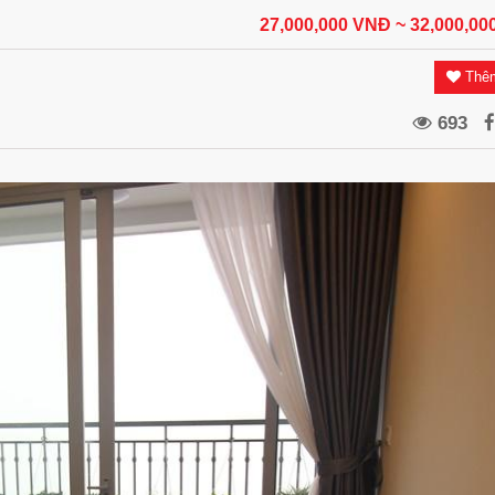
27,000,000 VNĐ
~ 32,000,0
Thêm
693