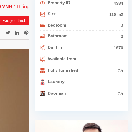
Property ID
4384
00 VNĐ
/ Tháng
Size
110 m2
 vào yêu thích
Bedroom
3
Bathroom
2
Built in
1970
Available from
Fully furnished
Có
Laundry
Doorman
Có