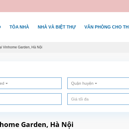
Ộ
TÒA NHÀ
NHÀ VÀ BIỆT THỰ
VĂN PHÒNG CHO T
ại Vinhome Garden, Hà Nội
ted
Quận huyện
inhome Garden, Hà Nội