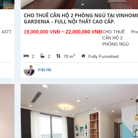
CHO THUÊ CĂN HỘ 2 PHÒNG NGỦ TẠI VINHOM
GARDENIA – FULL NỘI THẤT CAO CẤP.
: 4377
19,000,000 VNĐ
~ 22,000,000 VNĐ
CHO THUÊ
Pro
CĂN HỘ 2
PHÒNG NGỦ
TẠI
2
2
2
70 m
Fully Furnished
VINHOMES
GARDENIA –
FULL NỘI
Việt Hà
THẤT CAO
CẤP Diện tích:
70m² – Thiết
kế tối ưu,
thoáng đãng2
Phòng ngủ | 2
Phòng...