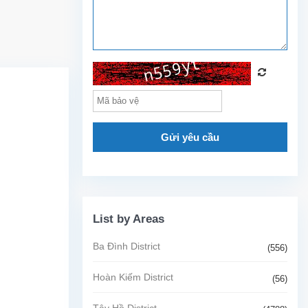
Gửi yêu cầu
List by Areas
Ba Đình District
(556)
Hoàn Kiếm District
(56)
Tây Hồ District