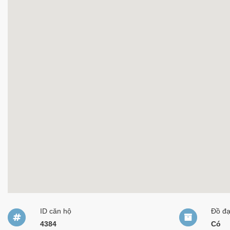
ID căn hộ
Đồ đ
4384
Có