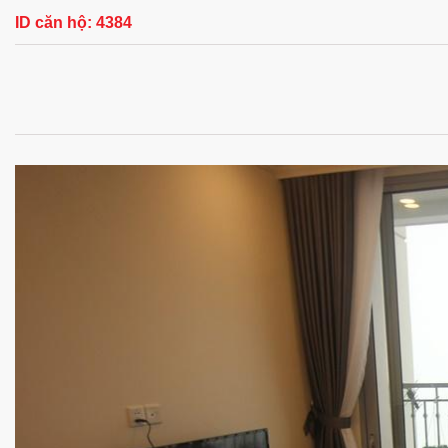
ID căn hộ:
4384