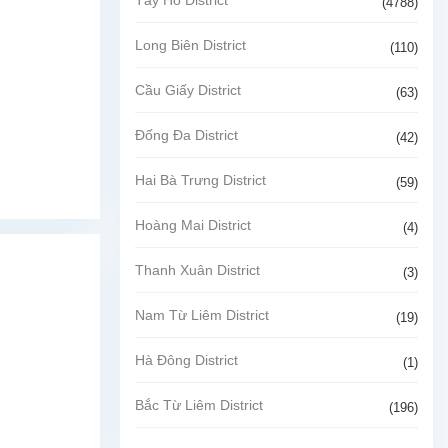
(4788)
Long Biên District
(110)
Cầu Giấy District
(63)
Đống Đa District
(42)
Hai Bà Trưng District
(59)
Hoàng Mai District
(4)
Thanh Xuân District
(3)
Nam Từ Liêm District
(19)
Hà Đông District
(1)
Bắc Từ Liêm District
(196)