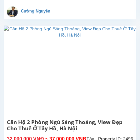
ngủ
đẹp
Cường Nguyễn
tại
tòa
nhà
D'Leroi
Soleil,
Xuân
Diệu,
Tây
Hồ.
Diện
tích
sử
dụng
116m2,
căn
hộ
được
Căn Hộ 2 Phòng Ngủ Sáng Thoáng, View Đẹp
gia
Cho Thuê Ở Tây Hồ, Hà Nội
chủ
lắp
32,000,000 VNĐ
~ 37,000,000 VNĐ
Tòa
Property ID: 2496