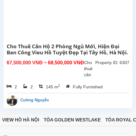
nội thất
chất...
Cho Thuê Căn Hộ 2 Phòng Ngủ Mới, Hiện Đại
Ban Công Vieu Hồ Tuyệt Đẹp Tại Tây Hồ, Hà Nội.
67,500,000 VNĐ
~ 68,500,000 VNĐ
Cho
Property ID: 6307
thuê
căn
hộ
2
2
2
145 m
Fully Furnished
dịch
vụ
mới,
Cường Nguyễn
hiện
đại 2
phòng
VIEW HỒ HÀ NỘI
TÒA GOLDEN WESTLAKE
TÒA ROYAL C
ngủ
tại
đường