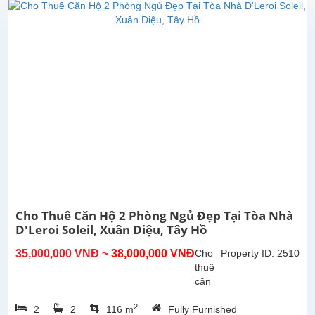
Xuân
Diệu,
Tây
Hồ,
Hà
Nội.
Diện
tích
145m²,
gồm
2
phòng
ngủ,
2
phòng
Cho Thuê Căn Hộ 2 Phòng Ngủ Đẹp Tại Tòa Nhà
tắm,...
D'Leroi Soleil, Xuân Diệu, Tây Hồ
35,000,000 VNĐ
~ 38,000,000 VNĐ
Cho
Property ID: 2510
thuê
căn
hộ 2
2
2
2
116 m
Fully Furnished
phòng