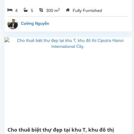
phòng
2
4
5
300 m
Fully Furnished
ngủ
hoàn
toàn
Cường Nguyễn
mới
rộng
đẹp
hiên
đại,
ban
công
view
Hồ
cho
thuê
tại
phố
Từ
Hoa,
Tây
Hồ,
Cho thuê biệt thự đẹp tại khu T, khu đô thị
Hà