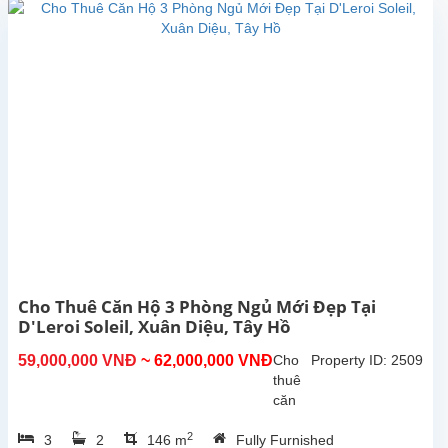
Tây,
hoàn
toàn
mới
tại
Xuân
Diệu,
Tây
Hồ,
Hà
Nội.
Tổng
diện
tích
sinh
Cho Thuê Căn Hộ 3 Phòng Ngủ Mới Đẹp Tại
hoạt...
D'Leroi Soleil, Xuân Diệu, Tây Hồ
59,000,000 VNĐ
~ 62,000,000 VNĐ
Cho
Property ID: 2509
thuê
căn
hộ 3
2
3
2
146 m
Fully Furnished
phòng