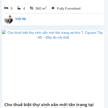
nhà
2
5
4
360 m
Fully Furnished
đẹp
cho
thuê
Việt Hà
với
diện
tích
xây
dựng
360m²,
tọa
lạc tại
khu
đô thị
Ciputra
– khu
dân
cư
cao
cấp,
an
Cho thuê biệt thự xinh xắn mới tân trang tại
ninh