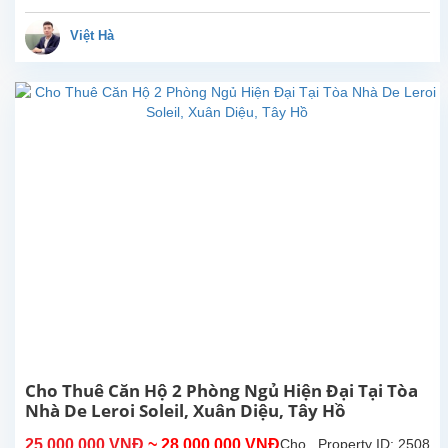
Cao
Sống
Việt Hà
Sang
Tại
D’Le
Roi
Soleil,
Tây
Hồ
Sở
hữu
diện
tích
rộng
rãi
lên
tới
234m²,
căn
Cho Thuê Căn Hộ 2 Phòng Ngủ Hiện Đại Tại Tòa
hộ
Nhà De Leroi Soleil, Xuân Diệu, Tây Hồ
4
phòng
25,000,000 VNĐ
~ 28,000,000 VNĐ
Cho
Property ID: 2508