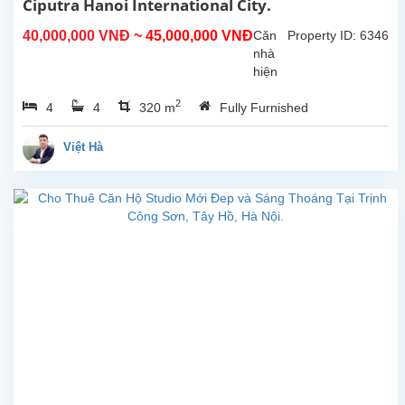
Ciputra Hanoi International City.
Nội.
Căn
40,000,000 VNĐ
~ 45,000,000 VNĐ
Căn
Property ID: 6346
hộ
nhà
này
hiện
ở
đang
tầng...
2
4
4
320 m
Fully Furnished
được
bảo
trì và
Việt Hà
sẽ
sớm
sẵn
sàng
để
khách
thuê
dọn
vào
ở.
Tổng
diện
tích
sử