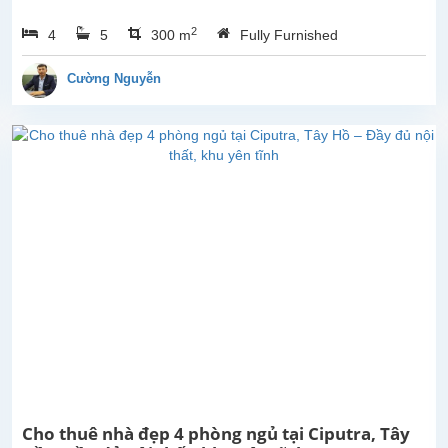
phòng
2
4
5
300 m
Fully Furnished
ngủ
đẹp,
ban
Cường Nguyễn
công
rộng
thoáng
mát,
view
Hồ
tại
Từ
Hòa,
Tây
Hồ.
Tổng
diện
tích
sử
dụng
là
Cho thuê nhà đẹp 4 phòng ngủ tại Ciputra, Tây
300m2,