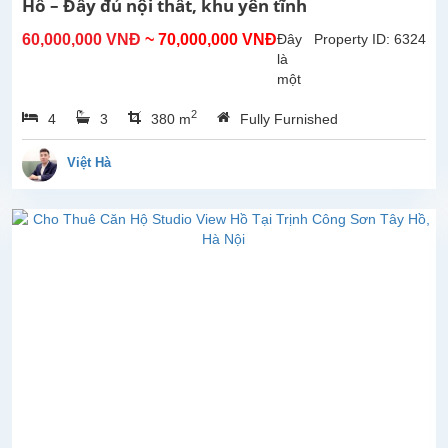
Hồ – Đầy đủ nội thất, khu yên tĩnh
phòng
khách
60,000,000 VNĐ
~ 70,000,000 VNĐ
Đây
Property ID: 6324
lớn
là
với
một
khu...
căn
2
4
3
380 m
Fully Furnished
nhà
đẹp
cho
Việt Hà
thuê
tại
Ciputra,
quận
Tây
Hồ,
Hà
Nội.
Nhà
được
thiết
kế
hài
hòa