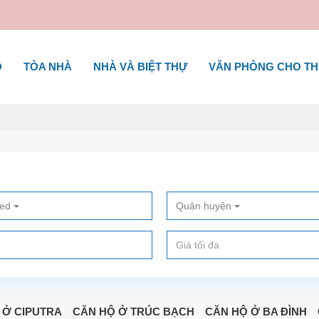
Ộ
TÒA NHÀ
NHÀ VÀ BIỆT THỰ
VĂN PHÒNG CHO T
ted
Quận huyện
 Ở CIPUTRA
CĂN HỘ Ở TRÚC BẠCH
CĂN HỘ Ở BA ĐÌNH