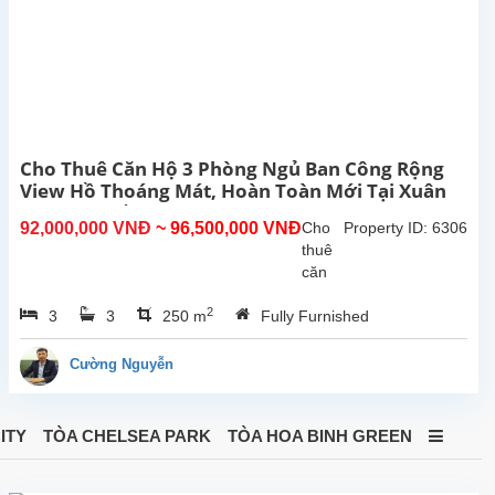
nội
thất...
Cho Thuê Căn Hộ 3 Phòng Ngủ Ban Công Rộng
View Hồ Thoáng Mát, Hoàn Toàn Mới Tại Xuân
Diệu, Tây Hồ, Hà Nội.
92,000,000 VNĐ
~ 96,500,000 VNĐ
Cho
Property ID: 6306
thuê
căn
hộ 3
2
3
3
250 m
Fully Furnished
phòng
ngủ
ban
Cường Nguyễn
công
rộng
thoáng
ITY
TÒA CHELSEA PARK
TÒA HOA BINH GREEN
sáng
view
Hồ