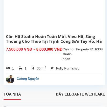
cao cấp,
nhiều
ánh
sáng
tự...
Căn Hộ Studio Hoàn Toàn Mới, Vieu Hồ, Sáng
Thoáng Cho Thuê Tại Trịnh Công Sơn Tây Hồ, Hà
Nội
7,500,000 VNĐ
~ 8,000,000 VNĐ
Căn hộ
Property ID: 6309
studio
hoàn
toàn
2
1
1
30 m
Fully Furnished
mới tại
Trịnh
Công
Cường Nguyễn
Sơn,
Tây Hồ.
Diện
TÒA NHÀ
DÃY ELEGANTE WESTLAKE
tích sinh
hoạt
30m²,