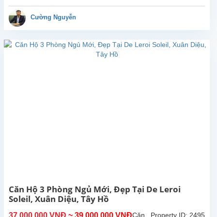
ngủ
mới
Cường Nguyễn
đẹp
tại
D'Leroi
Soleil,
Xuân
Diệu,
Tây
Hồ.
Tổng
diện
tích
sử
dụng
là
146m2,
phòng
khách
Căn Hộ 3 Phòng Ngủ Mới, Đẹp Tại De Leroi
có
Soleil, Xuân Diệu, Tây Hồ
ban
công
37,000,000 VNĐ
~ 39,000,000 VNĐ
Căn
Property ID: 2495