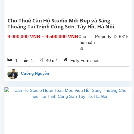
dụng
khoảng
270m²,
Cho Thuê Căn Hộ Studio Mới Đep và Sáng
thiết
Thoáng Tại Trịnh Công Sơn, Tây Hồ, Hà Nội.
kế
gồm
9,000,000 VNĐ
~ 9,500,000 VNĐ
Cho
Property ID: 6315
4...
thuê căn
hộ
studio
2
1
1
40 m
Fully Furnished
mới và
sáng
thoáng
Cường Nguyễn
tại Trịnh
Công
Sơn,
Tây Hồ,
Hà Nội.
Diện
tích sinh
hoạt
40m²,
nội thất