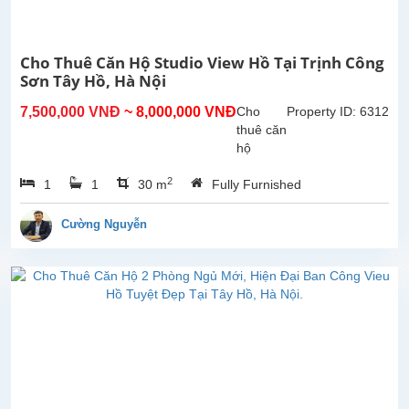
và
hiện
đại,
Cho Thuê Căn Hộ Studio View Hồ Tại Trịnh Công
gồm
Sơn Tây Hồ, Hà Nội
4
phòng
7,500,000 VNĐ
~ 8,000,000 VNĐ
Cho
Property ID: 6312
ngủ
thuê căn
và 3
hộ
phòng...
studio
2
1
1
30 m
Fully Furnished
view hồ
tại Trịnh
Công
Cường Nguyễn
Sơn,
Tây Hồ.
Diện
tích
30m²,
đã được
lắp đặt
các
trang
thiết bị,