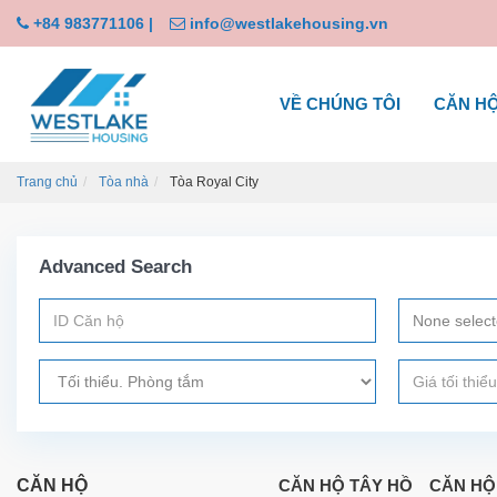
+84 983771106
|
info@westlakehousing.vn
VỀ CHÚNG TÔI
CĂN H
Trang chủ
Tòa nhà
Tòa Royal City
Advanced Search
None selec
CĂN HỘ
CĂN HỘ TÂY HỒ
CĂN HỘ