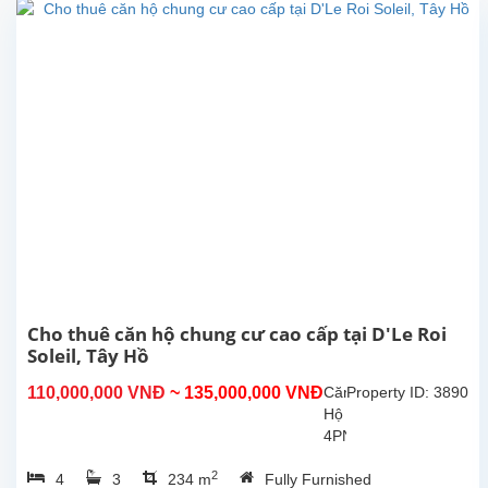
nội thất
mới sẵn
sàng
cho cho
thuê. Vị
trí gần
công
viên...
Cho thuê căn hộ chung cư cao cấp tại D'Le Roi
Soleil, Tây Hồ
110,000,000 VNĐ
~ 135,000,000 VNĐ
Căn
Property ID: 3890
Hộ
4PN
–
2
4
3
234 m
Fully Furnished
Đỉnh