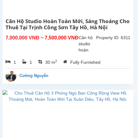
Nội.
Nhà
có
Căn Hộ Studio Hoàn Toàn Mới, Sáng Thoáng Cho
sân
Thuê Tại Trịnh Công Sơn Tây Hồ, Hà Nội
trước
và
7,000,000 VNĐ
~ 7,500,000 VNĐ
Căn hộ
Property ID: 6311
sân
studio
sau
hoàn
rộng
toàn mới
rãi,...
2
1
1
30 m
Fully Furnished
tại Trịnh
Công
Sơn,
Cường Nguyễn
Tây Hồ.
Diện tích
sinh
hoạt
30m²,
căn hộ
đươc lắp
đặt các
trang
thiết bị,