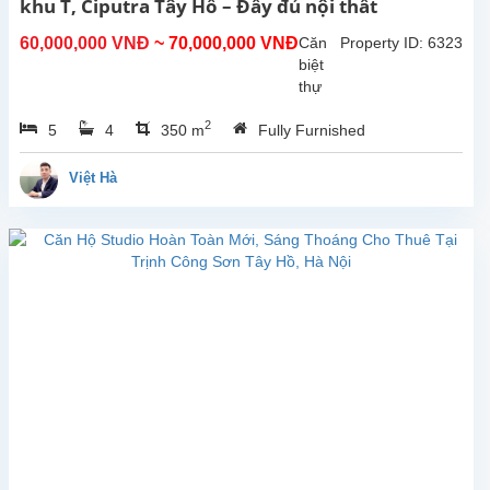
khu T, Ciputra Tây Hồ – Đầy đủ nội thất
và
môi
60,000,000 VNĐ
~ 70,000,000 VNĐ
Căn
Property ID: 6323
trường
biệt
sống...
thự
xinh
2
5
4
350 m
Fully Furnished
xắn
vừa
được
Việt Hà
tân
trang
lại,
hiện
đang
cho
thuê
tại
khu
T,
Ciputra,
Tây
Hồ,
Hà