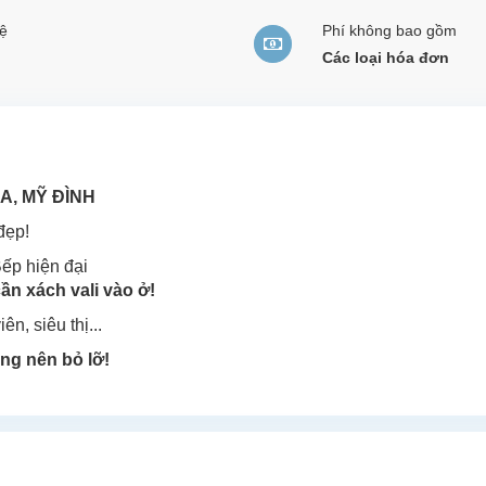
ệ
Phí không bao gồm
Các loại hóa đơn
A, MỸ ĐÌNH
đẹp!
Bếp hiện đại
cần xách vali vào ở!
n, siêu thị...
ông nên bỏ lỡ!