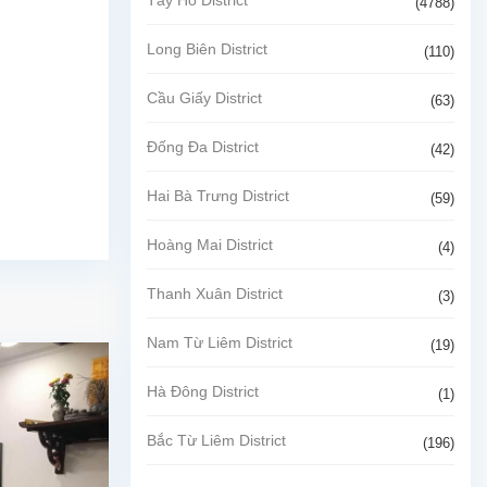
(4788)
Long Biên District
(110)
Cầu Giấy District
(63)
Đống Đa District
(42)
Hai Bà Trưng District
(59)
Hoàng Mai District
(4)
Thanh Xuân District
(3)
Nam Từ Liêm District
(19)
Hà Đông District
(1)
Bắc Từ Liêm District
(196)