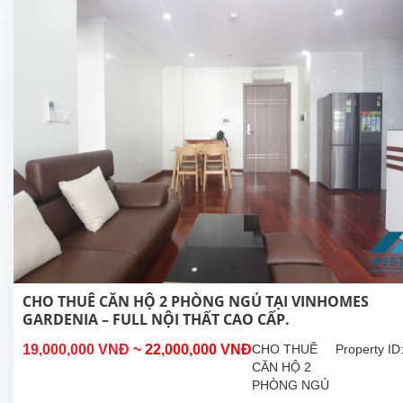
phòng ngủ
thoáng
sáng01...
CHO THUÊ CĂN HỘ 2 PHÒNG NGỦ TẠI VINHOMES
GARDENIA – FULL NỘI THẤT CAO CẤP.
19,000,000 VNĐ
~ 22,000,000 VNĐ
CHO THUÊ
Property ID
CĂN HỘ 2
PHÒNG NGỦ