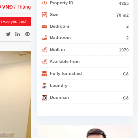
Property ID
4355
00 VNĐ
/ Tháng
Size
70 m2
 vào yêu thích
Bedroom
2
Bathroom
2
Built in
1970
Available from
Fully furnished
Có
Laundry
Doorman
Có