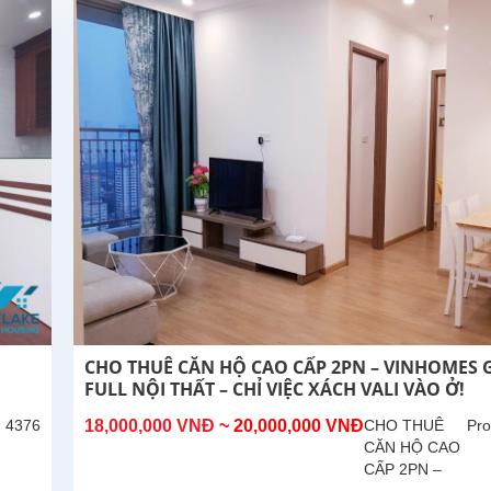
Thiết kế hợp
lý, tận dụng tối
đa không...
CHO THUÊ CĂN HỘ CAO CẤP 2PN – VINHOMES 
FULL NỘI THẤT – CHỈ VIỆC XÁCH VALI VÀO Ở!
: 4376
18,000,000 VNĐ
~ 20,000,000 VNĐ
CHO THUÊ
Pro
CĂN HỘ CAO
CẤP 2PN –