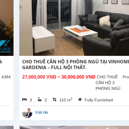
à
CHO THUÊ CĂN HỘ 3 PHÒNG NGỦ TẠI VINHOM
GARDENIA – FULL NỘI THẤT.
: 4384
27,000,000 VNĐ
~ 30,000,000 VNĐ
CHO THUÊ
Pro
CĂN HỘ 3
PHÒNG NGỦ
TẠI
2
3
2
110 m
Fully Furnished
VINHOMES
GARDENIA –
FULL NỘI
Việt Hà
THẤT, GIÁ
TỐT Diện
tích: 110m² –