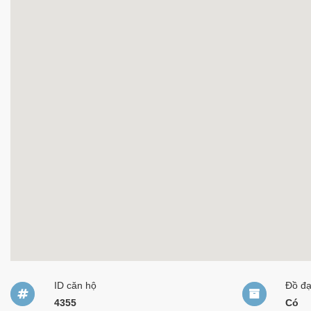
ID căn hộ
Đồ đ
4355
Có