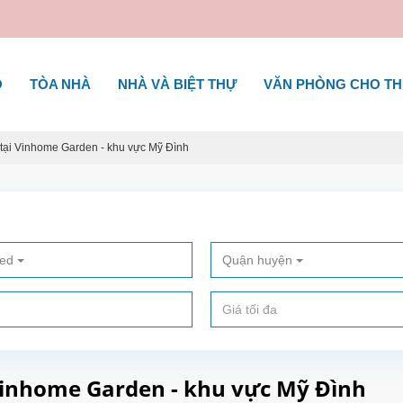
Ộ
TÒA NHÀ
NHÀ VÀ BIỆT THỰ
VĂN PHÒNG CHO T
 tại Vinhome Garden - khu vực Mỹ Đình
ted
Quận huyện
 Vinhome Garden - khu vực Mỹ Đình