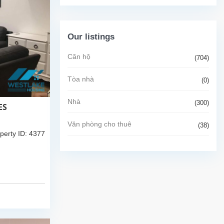
Our listings
Căn hộ
(704)
Tòa nhà
(0)
Nhà
(300)
ES
Văn phòng cho thuê
(38)
perty ID: 4377