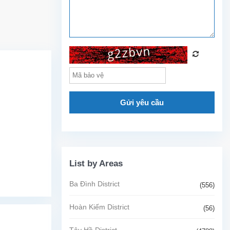
Gửi yêu cầu
List by Areas
Ba Đình District
(556)
Hoàn Kiếm District
(56)
Tây Hồ District