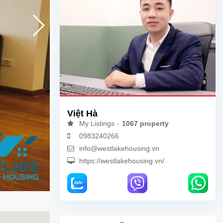
Việt Hà
My Listings -
1067 property
0983240266
info@westlakehousing.vn
https://westlakehousing.vn/