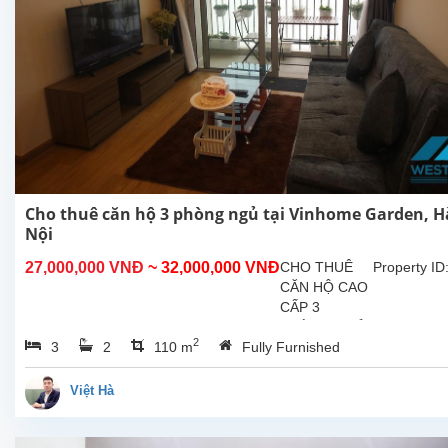
Cho thuê căn hộ 3 phòng ngủ tại Vinhome Garden, H
Nội
27,000,000 VNĐ
~ 32,000,000 VNĐ
CHO THUÊ
Property ID
CĂN HỘ CAO
CẤP 3
PHÒNG NGỦ
2
3
2
110 m
Fully Furnished
– VINHOMES
GARDENIA
Căn hộ rộng
Việt Hà
115m² được
thiết kế hiện
đại, gồm:03