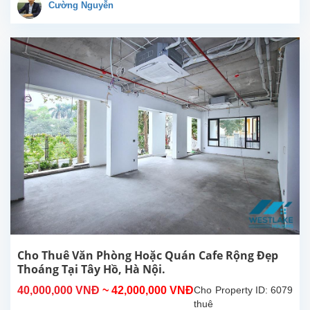
phê
Cường Nguyễn
tại
phố
Yên
Phụ,
Tây
Hồ,
Hà
Nội.
Tổng
diện
tích
112m²,
bao
gồm
nhà
vệ
sinh
riêng.
Cho Thuê Văn Phòng Hoặc Quán Cafe Rộng Đẹp
Vị trí
Thoáng Tại Tây Hồ, Hà Nội.
đắc
40,000,000 VNĐ
~ 42,000,000 VNĐ
Cho
Property ID: 6079
địa
thuê
gần...