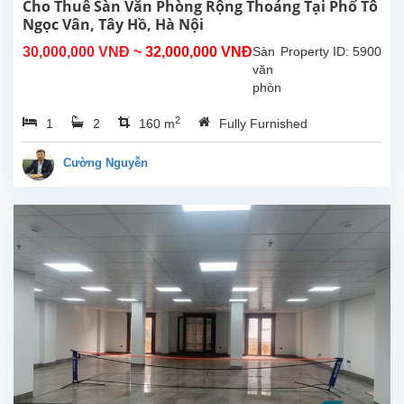
trung
Cho Thuê Sàn Văn Phòng Rộng Thoáng Tại Phố Tô
tâm
Ngọc Vân, Tây Hồ, Hà Nội
khu
30,000,000 VNĐ
~ 32,000,000 VNĐ
Sàn
Property ID: 5900
vực
văn
Tây
phòng
Hồ,...
cho
2
1
2
160 m
Fully Furnished
thuê
nằm
trên
Cường Nguyễn
trục
đường
chính
phố
Tô
Ngọc
Vân,
Tây
Hồ,
Hà
Nội.
Thích
hợp