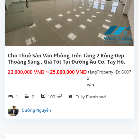
Nội.
Diện
tích
sử
dụng
600m2,
3
tầng,
mỗi
Cho Thuê Sàn Văn Phòng Trên Tầng 2 Rộng Đẹp
tầng
Thoáng Sáng , Giá Tốt Tại Đường Âu Cơ, Tay Hồ,
200m2,
Hà Nội
23,000,000 VNĐ
~ 25,000,000 VNĐ
tầng
Property ID: 5607
có
2
gara
văn
ô...
phòng
2
1
2
100 m
Fully Furnished
rộng
đẹp
thoáng
Cường Nguyễn
sáng
cho
thuê
tại