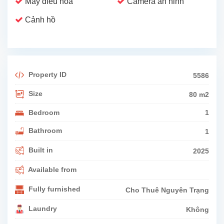
Máy điều hoà
Camera an ninh
Cảnh hồ
Property ID
5586
Size
80 m2
Bedroom
1
Bathroom
1
Built in
2025
Available from
Fully furnished
Cho Thuê Nguyên Trạng
Laundry
Không