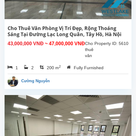
làm
văn
phòng,
cửa
hàng
Cho Thuê Văn Phòng Vị Trí Đẹp, Rộng Thoáng
hoặc
Sáng Tại Đường Lạc Long Quân, Tây Hồ, Hà Nội
nhà
43,000,000 VNĐ
~ 47,000,000 VNĐ
Cho
Property ID: 5610
hàng......
thuê
văn
phòng
2
1
2
200 m
Fully Furnished
diện
tích
lớn
Cường Nguyễn
tại
đường
Lạc
Long
Quân,
quận
Tây
Hồ,
Hà