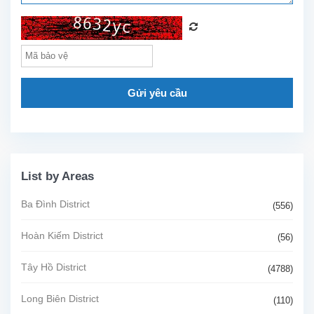
Gửi yêu cầu
List by Areas
Ba Đình District
(556)
Hoàn Kiếm District
(56)
Tây Hồ District
(4788)
Long Biên District
(110)