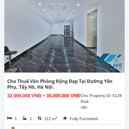
thoáng
sáng,
thích
hợp
làm
văn
phòng
hoặc
nhà
hàng
tại
Tây
Hồ,
Hà
Cho Thuê Văn Phòng Rộng Đẹp Tại Đường Yên
Nội.
Phụ, Tây Hồ, Hà Nội.
Diện
32,000,000 VNĐ
~ 35,000,000 VNĐ
Cho
Property ID: 6128
tích...
thuê
văn
phòng,
2
1
1
112 m
Fully Furnished
quán
cà