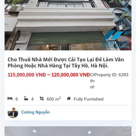
Cho Thuê Nhà Mới Được Cải Tạo Lại Để Làm Văn
Phòng Hoặc Nhà Hàng Tại Tây Hồ, Hà Nội.
115,000,000 VNĐ
~ 120,000,000 VNĐ
Cho
Property ID: 6283
thuê
nhà
đã
2
6
4
600 m
Fully Furnished
được
cải
tạo
Cường Nguyễn
lại
đẹp,
rộng
rãi,