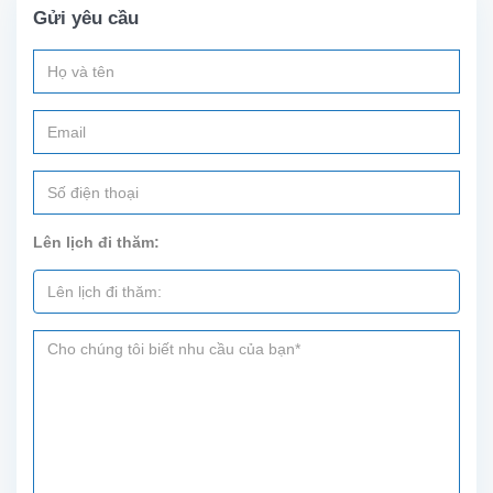
đường
Gửi yêu cầu
Âu
Cơ,
Tây
Hồ,
Hà
Nội.
Với
diện
tích
100
Lên lịch đi thăm:
m2,
tòa
nhà
hiện
đang
cho
thuê.
Nằm...