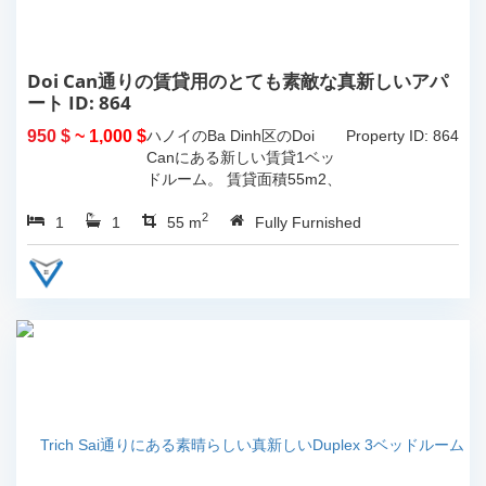
Doi Can通りの賃貸用のとても素敵な真新しいアパ
ート ID: 864
950 $
~ 1,000 $
ハノイのBa Dinh区のDoi
Property ID: 864
Canにある新しい賃貸1ベッ
ドルーム。 賃貸面積55m2、
モダンな高品質の家具が完備
2
1
1
されています。...
55 m
Fully Furnished