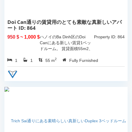
Doi Can通りの賃貸用のとても素敵な真新しいアパ
ート ID: 864
950 $
~ 1,000 $
ハノイのBa Dinh区のDoi
Property ID: 864
Canにある新しい賃貸1ベッ
ドルーム。 賃貸面積55m2、
モダンな高品質の家具が完備
2
1
1
されています。...
55 m
Fully Furnished