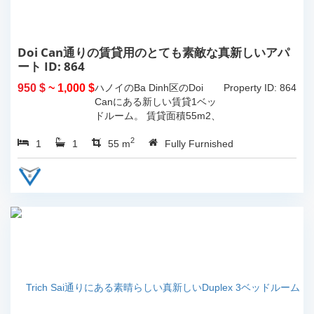
Doi Can通りの賃貸用のとても素敵な真新しいアパ
ート ID: 864
950 $
~ 1,000 $
ハノイのBa Dinh区のDoi
Property ID: 864
Canにある新しい賃貸1ベッ
ドルーム。 賃貸面積55m2、
モダンな高品質の家具が完備
2
1
1
されています。...
55 m
Fully Furnished