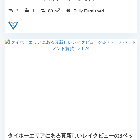
す。...
2
2
1
80 m
Fully Furnished
タイホーエリアにある真新しいレイクビューの3ベッ