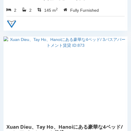
ト。 総リビング スペースは
2
2
2
145...
145 m
Fully Furnished
Xuan Dieu、Tay Ho、Hanoiにある豪華な4ベッド/