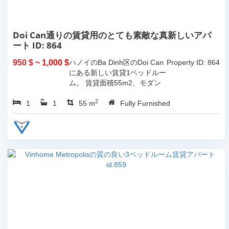
Doi Can通りの賃貸用のとても素敵な真新しいアパ
ート ID: 864
950 $
~ 1,000 $
ハノイのBa Dinh区のDoi Can
Property ID: 864
にある新しい賃貸1ベッドルー
ム。 賃貸面積55m2、モダン
な高品質の家具が完備されて
2
1
1
います。...
55 m
Fully Furnished