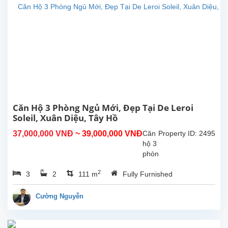
hộ
mang
thiên
nhiên
vào
cuộc
sống
hiện
đại
của
bạn.
Căn Hộ 3 Phòng Ngủ Mới, Đẹp Tại De Leroi
Tòa
Soleil, Xuân Diệu, Tây Hồ
nhà
37,000,000 VNĐ
~ 39,000,000 VNĐ
Căn
Property ID: 2495
Tân
hộ 3
Hoàng
phòng
Minh...
ngủ
2
3
2
111 m
Fully Furnished
mới,
đẹp
tại
Cường Nguyễn
De
Leroi
Soleil,