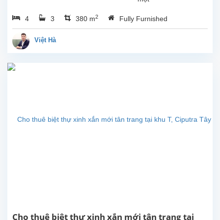
căn
2
4
3
380 m
Fully Furnished
nhà
đẹp
cho
Việt Hà
thuê
tại
Ciputra,
quận
Tây
Hồ,
Hà
Nội.
Nhà
được
thiết
kế
hài
hòa
và
hiện
đại,
gồm
Cho thuê biệt thự xinh xắn mới tân trang tại