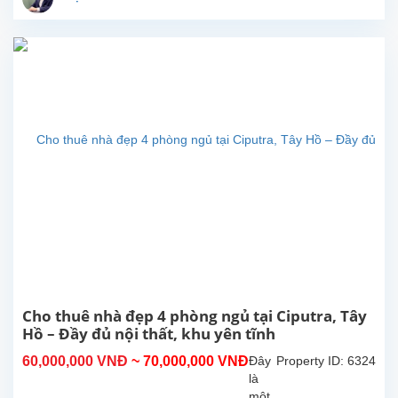
và
sẽ
sớm
sẵn
sàng
để
khách
thuê
dọn
vào
ở.
Tổng
diện
tích
sử
dụng
khoảng
270m²,
Cho thuê nhà đẹp 4 phòng ngủ tại Ciputra, Tây
thiết
Hồ – Đầy đủ nội thất, khu yên tĩnh
kế
60,000,000 VNĐ
~ 70,000,000 VNĐ
Đây
Property ID: 6324
gồm
là
4...
một