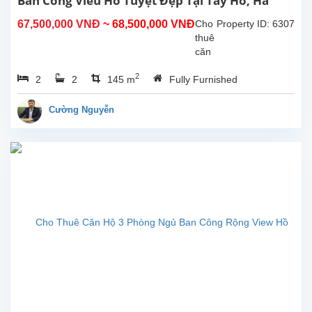
Ban Công Vieu Hồ Tuyệt Đẹp Tại Tây Hồ, Hà
Nội.
67,500,000 VNĐ
~ 68,500,000 VNĐ
Cho
Property ID: 6307
thuê
căn
hộ
2
2
2
145 m
Fully Furnished
dịch
vụ
mới,
Cường Nguyễn
hiện
đại 2
phòng
ngủ
tại
đường
Xuân
Diệu,
Tây
Hồ,
Hà
Nội.
Diện
tích