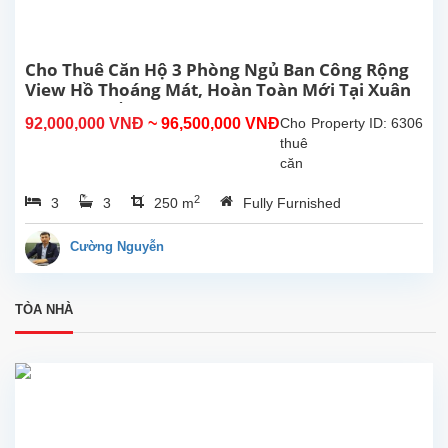
145m²,
gồm
2
phòng
Cho Thuê Căn Hộ 3 Phòng Ngủ Ban Công Rộng
ngủ,
View Hồ Thoáng Mát, Hoàn Toàn Mới Tại Xuân
2
Diệu, Tây Hồ, Hà Nội.
92,000,000 VNĐ
~ 96,500,000 VNĐ
Cho
Property ID: 6306
phòng
thuê
tắm,...
căn
hộ 3
2
3
3
250 m
Fully Furnished
phòng
ngủ
ban
Cường Nguyễn
công
rộng
thoáng
TÒA NHÀ
sáng
view
Hồ
Tây,
hoàn
toàn
mới