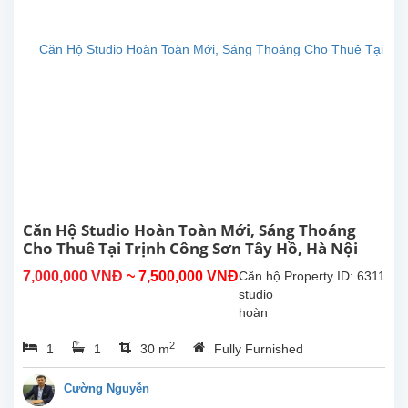
tích
30m²,
đã
được
lắp đặt
các
trang
thiết bị,
nội thất
chất...
Căn Hộ Studio Hoàn Toàn Mới, Sáng Thoáng
Cho Thuê Tại Trịnh Công Sơn Tây Hồ, Hà Nội
7,000,000 VNĐ
~ 7,500,000 VNĐ
Căn hộ
Property ID: 6311
studio
hoàn
toàn
2
1
1
30 m
Fully Furnished
mới tại
Trịnh
Công
Cường Nguyễn
Sơn,