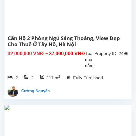
Căn
hộ
nằm
trên
tòa
nhà
A có
Căn Hộ 2 Phòng Ngủ Sáng Thoáng, View Đẹp
diện
Cho Thuê Ở Tây Hồ, Hà Nội
tích
32,000,000 VNĐ
~ 37,000,000 VNĐ
Tòa
Property ID: 2496
88m2,
nhà
căn
nằm
hộ...
cạnh
2
2
2
111 m
Fully Furnished
hồ
Tây
với
Cường Nguyễn
không
gian
xanh
mát
trong
lành,
căn