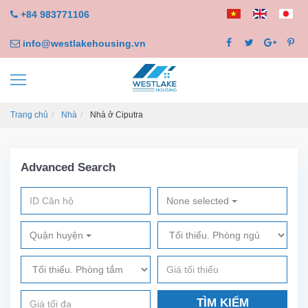
+84 983771106
info@westlakehousing.vn
Trang chủ
Nhà
Nhà ở Ciputra
Advanced Search
None selected
Quận huyện
TÌM KIẾM