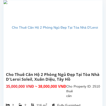
D’Le
Roi
Soleil,
Tây
Hồ
Sở
hữu
diện
tích
rộng
rãi
lên
tới
234m²,
căn
hộ
Cho Thuê Căn Hộ 2 Phòng Ngủ Đẹp Tại Tòa Nhà
4
D'Leroi Soleil, Xuân Diệu, Tây Hồ
phòng
35,000,000 VNĐ
~ 38,000,000 VNĐ
Cho
Property ID: 2510
ngủ
thuê
–
căn
3
hộ 2
phòng
2
2
2
116 m
Fully Furnished
phòng