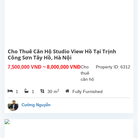
sinh
hoạt
40m²,
nội thất
cao
cấp,
nhiều
ánh
sáng
Cho Thuê Căn Hộ Studio View Hồ Tại Trịnh
tự...
Công Sơn Tây Hồ, Hà Nội
7,500,000 VNĐ
~ 8,000,000 VNĐ
Cho
Property ID: 6312
thuê
căn hộ
studio
2
1
1
30 m
Fully Furnished
view hồ
tại
Trịnh
Cường Nguyễn
Công
Sơn,
Tây
Hồ.
Diện