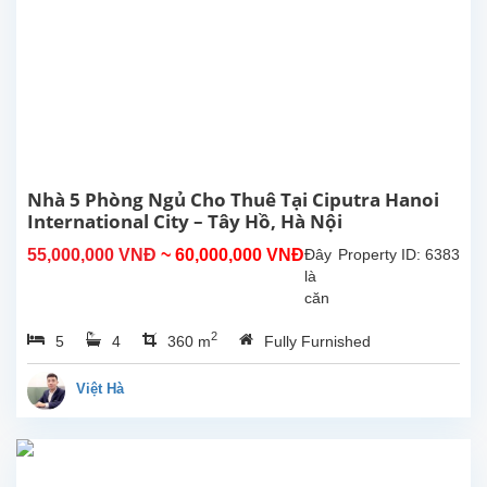
Tây
Hồ.
Tổng
diện
tích
sử
dụng
là
300m2,
Nhà 5 Phòng Ngủ Cho Thuê Tại Ciputra Hanoi
phòng
International City – Tây Hồ, Hà Nội
khách
55,000,000 VNĐ
~ 60,000,000 VNĐ
Đây
Property ID: 6383
lớn
là
với
căn
khu...
nhà
2
5
4
360 m
Fully Furnished
đẹp
cho
thuê
Việt Hà
với
diện
tích
xây