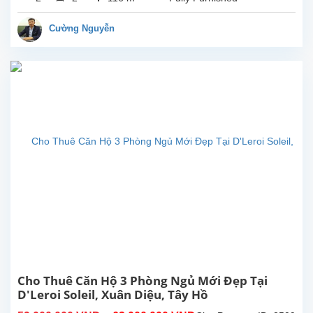
vệ...
ngủ
đẹp
Cường Nguyễn
tại
tòa
nhà
D'Leroi
Soleil,
Xuân
Diệu,
Tây
Hồ.
Diện
tích
sử
dụng
116m2,
căn
hộ
được
gia
Cho Thuê Căn Hộ 3 Phòng Ngủ Mới Đẹp Tại
chủ
D'Leroi Soleil, Xuân Diệu, Tây Hồ
lắp