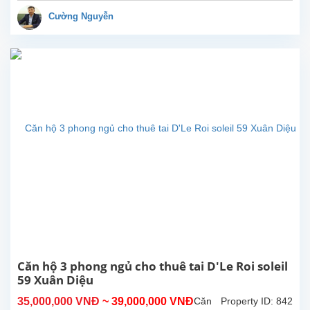
vời
ở
Cường Nguyễn
D’Le
Roi
Soleil
cho
thuê.
Bức
tường
nghệ
thuật
tuyệt
đẹp
các
phòng
ngủ
được
vẽ
bởi
cậu
Căn hộ 3 phong ngủ cho thuê tai D'Le Roi soleil
con
59 Xuân Diệu
trai
35,000,000 VNĐ
~ 39,000,000 VNĐ
Căn
Property ID: 842
đầy...