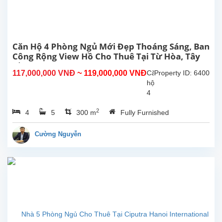
Từ
Hoa,
Tây
Hồ,
Hà
Căn Hộ 4 Phòng Ngủ Mới Đẹp Thoáng Sáng, Ban
Nội.
Công Rộng View Hồ Cho Thuê Tại Từ Hòa, Tây
Căn
Hồ, Hà Nội
117,000,000 VNĐ
~ 119,000,000 VNĐ
Căn
Property ID: 6400
hộ
hộ
này
4
ở
phòng
tầng...
2
4
5
300 m
Fully Furnished
ngủ
đẹp,
ban
Cường Nguyễn
công
rộng
thoáng
mát,
view
Hồ
tại
Từ
Hòa,