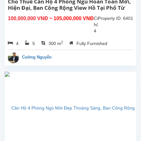
Cho Thuê Căn Hộ 4 Phòng Ngủ Hoàn Toàn Mới,
Hiện Đại, Ban Công Rộng View Hồ Tại Phố Từ
Hoa Tây Hồ, Hà Nội
100,000,000 VNĐ
~ 105,000,000 VNĐ
Căn
Property ID: 6401
hộ
4
phòng
2
4
5
300 m
Fully Furnished
ngủ
hoàn
toàn
Cường Nguyễn
mới
rộng
đẹp
hiên
đại,
ban
công
view
Hồ
cho
thuê
tại
phố