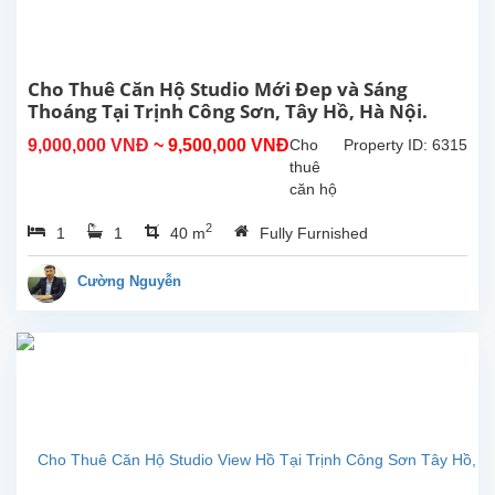
Nội.
Nhà
có
sân
Cho Thuê Căn Hộ Studio Mới Đep và Sáng
trước
Thoáng Tại Trịnh Công Sơn, Tây Hồ, Hà Nội.
và
9,000,000 VNĐ
~ 9,500,000 VNĐ
Cho
Property ID: 6315
sân
thuê
sau
căn hộ
rộng
studio
rãi,...
2
1
1
40 m
Fully Furnished
mới và
sáng
thoáng
Cường Nguyễn
tại
Trịnh
Công
Sơn,
Tây
Hồ, Hà
Nội.
Diện
tích