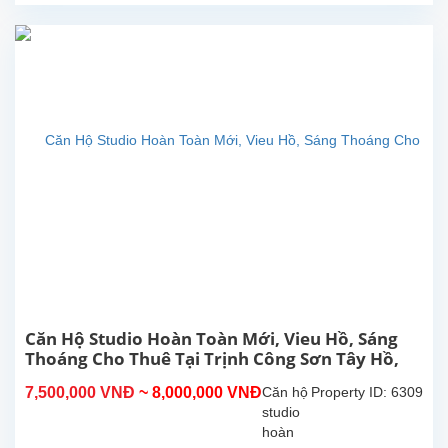
Tây Hồ.
Diện
tích
sinh
hoạt
30m²,
căn hộ
đươc
lắp đặt
các
trang
thiết bị,
nội
thất...
Căn Hộ Studio Hoàn Toàn Mới, Vieu Hồ, Sáng
Thoáng Cho Thuê Tại Trịnh Công Sơn Tây Hồ,
Hà Nội
7,500,000 VNĐ
~ 8,000,000 VNĐ
Căn hộ
Property ID: 6309
studio
hoàn