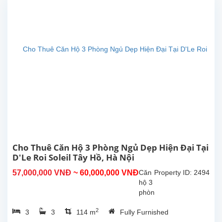
Xuân
Diệu,
Tây
Hồ.
Tổng
diện
tích
sinh
hoạt
là
111m2,
có
phòng
khách
đẹp,
Cho Thuê Căn Hộ 3 Phòng Ngủ Dẹp Hiện Đại Tại
bếp
D'Le Roi Soleil Tây Hồ, Hà Nội
hiện
57,000,000 VNĐ
~ 60,000,000 VNĐ
Căn
Property ID: 2494
đại,
hộ 3
3...
phòng
ngủ
2
3
3
114 m
Fully Furnished
tuyệt