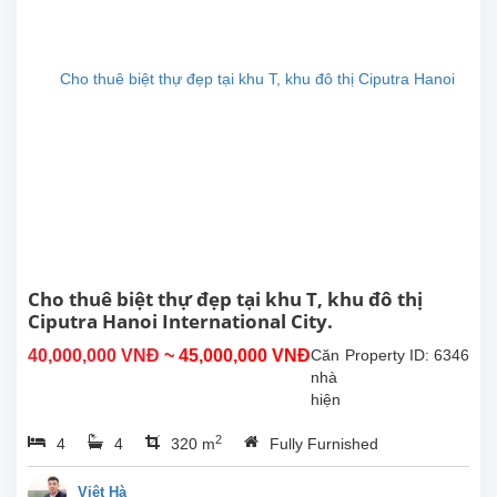
dựng
360m²,
tọa
lạc
tại
khu
đô
thị
Ciputra
–
khu
dân
cư
cao
Cho thuê biệt thự đẹp tại khu T, khu đô thị
cấp,
Ciputra Hanoi International City.
an
40,000,000 VNĐ
~ 45,000,000 VNĐ
Căn
Property ID: 6346
ninh
nhà
và
hiện
môi
đang
trường
2
4
4
320 m
Fully Furnished
được
sống...
bảo
trì
Việt Hà