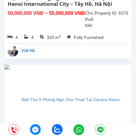
trúc...
Hanoi International City – Tây Hồ, Hà Nội
50,000,000 VNĐ
~ 55,000,000 VNĐ
Cho
Property ID: 6376
thuê
biệt
thự
2
4
4
320 m
Fully Furnished
đẹp
với
diện
Việt Hà
tích
đất
200m²,
diện
tích
xây
dựng
350m²,
tọa
lạc
trong
khu
đô
thị