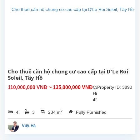
tại
Xuân
Diệu,
Tây
Hồ,
Hà
Nội.
Tổng
diện
tích
sinh
Cho thuê căn hộ chung cư cao cấp tại D'Le Roi
hoạt...
Soleil, Tây Hồ
110,000,000 VNĐ
~ 135,000,000 VNĐ
Căn
Property ID: 3890
Hộ
4PN
–
2
4
3
234 m
Fully Furnished
Đỉnh
Cao
Sống
Việt Hà
Sang
Tại