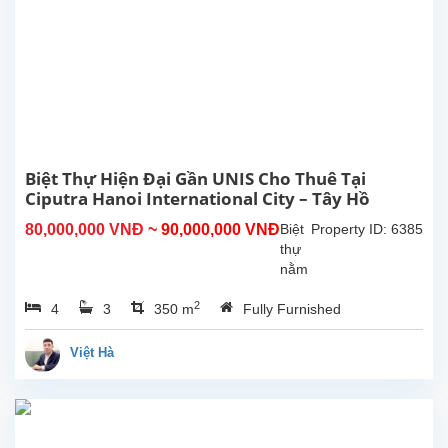
Diệu
quận
Tây
Hồ
.
Diện
tích
146m2
3
Biệt Thự Hiện Đại Gần UNIS Cho Thuê Tại
phòng
Ciputra Hanoi International City – Tây Hồ
ngủ
2
80,000,000 VNĐ
~ 90,000,000 VNĐ
Biệt
Property ID: 6385
phòng
thự
tắm
nằm
....
ở vị
2
4
3
350 m
Fully Furnished
trí
rất
thuận
Việt Hà
tiện,
gần
United
Nations