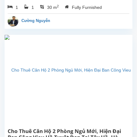
toàn
2
1
1
30 m
Fully Furnished
mới tại
Trịnh
Công
Cường Nguyễn
Sơn,
Tây
Hồ.
Diện
tích
sinh
hoạt
30m²,
nội thất
mới
sẵn
sàng
cho
cho
thuê. Vị
trí gần
công
viên...
Cho Thuê Căn Hộ 2 Phòng Ngủ Mới, Hiện Đại