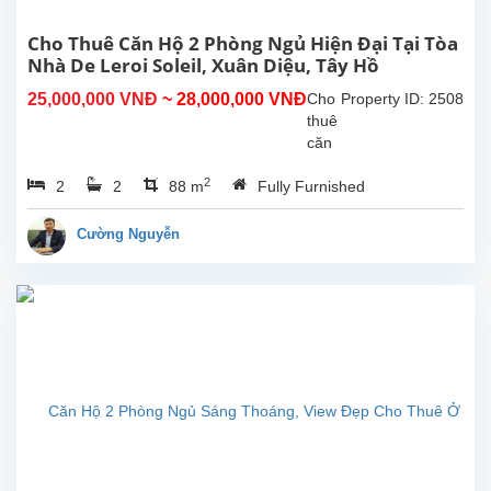
khách
có
Cho Thuê Căn Hộ 2 Phòng Ngủ Hiện Đại Tại Tòa
ban
Nhà De Leroi Soleil, Xuân Diệu, Tây Hồ
công
25,000,000 VNĐ
~ 28,000,000 VNĐ
Cho
Property ID: 2508
đẹp.
thuê
Nó...
căn
hộ 2
2
2
2
88 m
Fully Furnished
phòng
ngủ
hiện
Cường Nguyễn
đại
tại
tòa
nhà
De
Leroi
Soleil,
Xuân
Diệu,
Tây
Hồ.