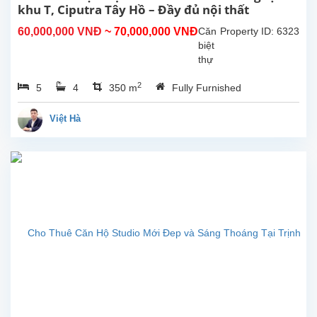
4
khu T, Ciputra Tây Hồ – Đầy đủ nội thất
phòng
60,000,000 VNĐ
~ 70,000,000 VNĐ
Căn
Property ID: 6323
ngủ
biệt
và 3
thự
phòng...
xinh
2
5
4
350 m
Fully Furnished
xắn
vừa
được
Việt Hà
tân
trang
lại,
hiện
đang
cho
thuê
tại
khu
T,
Ciputra,
Tây
Hồ,
Hà