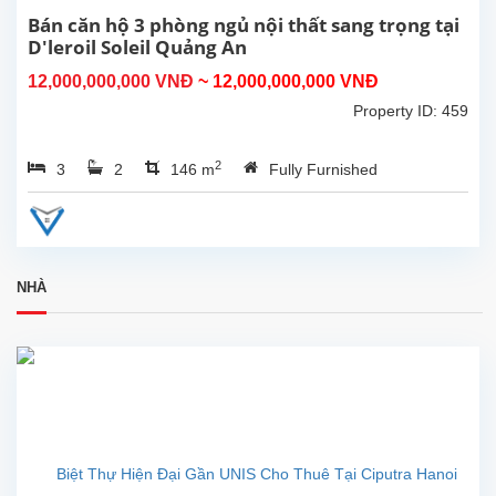
, 3
Bán căn hộ 3 phòng ngủ nội thất sang trọng tại
phòng
D'leroil Soleil Quảng An
ngủ .
12,000,000,000 VNĐ
~ 12,000,000,000 VNĐ
Do
Nội...
không
Property ID: 459
có
nhu
2
3
2
146 m
Fully Furnished
cầu
sử
dụng
,chủ
nhà
cần
NHÀ
bán
căn
hộ
tại
D'
Leeroi
Soleil
59
Xuân