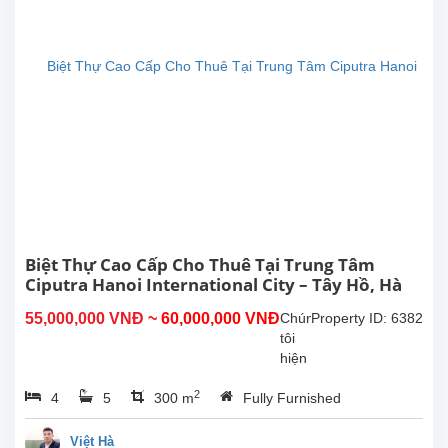
International
School
of
Hanoi
(UNIS)
và
các
trường
trung
học
trong
khu
vực.
Căn
Biệt Thự Cao Cấp Cho Thuê Tại Trung Tâm
nhà
Ciputra Hanoi International City – Tây Hồ, Hà
sở...
Nội
55,000,000 VNĐ
~ 60,000,000 VNĐ
Chúng
Property ID: 6382
tôi
hiện
có
2
4
5
300 m
Fully Furnished
một
biệt
thự
Việt Hà