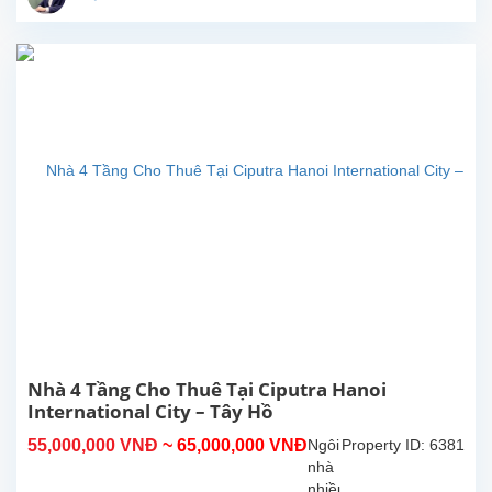
tuyệt
đẹp
cho
thuê
tại
trung
tâm
khu
đô
thị
Ciputra
–
khu
dân
cư
cao
cấp
với
Nhà 4 Tầng Cho Thuê Tại Ciputra Hanoi
hệ
International City – Tây Hồ
thống
55,000,000 VNĐ
~ 65,000,000 VNĐ
Ngôi
Property ID: 6381
an
nhà
ninh
nhiều