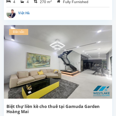
2
4
4
270 m
Fully Furnished
khu
đô
thị
Việt Hà
Gamuda
Gardens
gần
Đặc sắc
công
viên
Yên
Sở,gần
trường
quốc
tế
Việt
Nam
ISV .
Ngôi
nhà
có
diện
tích
Biệt thự liền kề cho thuê tại Gamuda Garden
115m2
Hoàng Mai
xây