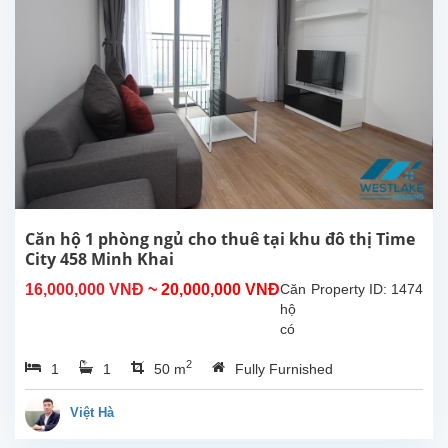
tại
phố
Vĩnh
Tuy.
Bố
cục
được
thiết
kế
đẹp
mắt,
cách
Căn hộ 1 phòng ngủ cho thuê tại khu đô thị Time
sắp
City 458 Minh Khai
xếp
16,000,000 VNĐ
~ 20,000,000 VNĐ
Căn
Property ID: 1474
phòng
hộ
và...
có
diện
2
1
1
50 m
Fully Furnished
tích
55m2
thiết
Việt Hà
kế 1