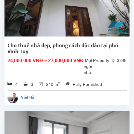
nhà
có
vị
trí
đẹp
với
nhiều
nhà
Cho thuê nhà đẹp, phong cách độc đáo tại phố
hàng,
Vĩnh Tuy
cửa
24,000,000 VNĐ
~ 27,000,000 VNĐ
Một
Property ID: 3348
hàng,...
ngôi
nhà
theo
2
4
3
240 m
Fully Furnished
phong
cách
độc
Việt Hà
đáo
với 4
phòng
ngủ
cho
thuê