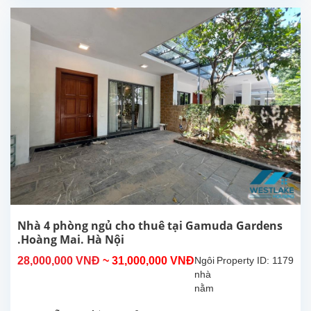
phòng
ngủ
1
nhà
tắm
,nội
thất
hiện
đại
tiện
nghi,Toà
nhà
có
đầy
đủ
các
tiện
Nhà 4 phòng ngủ cho thuê tại Gamuda Gardens
ích
.Hoàng Mai. Hà Nội
như
28,000,000 VNĐ
~ 31,000,000 VNĐ
Ngôi
Property ID: 1179
trường
nhà
học...
nằm
trong