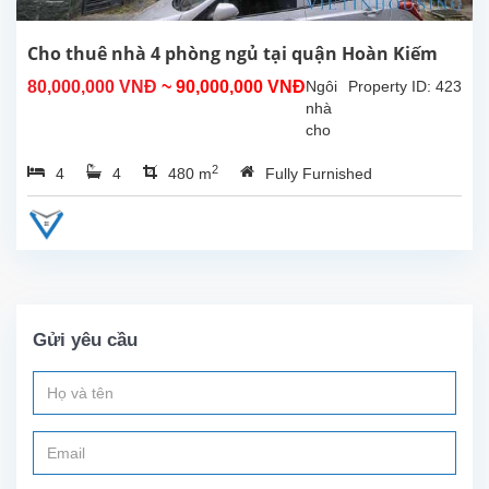
3
tầng
,tầng
Cho thuê nhà 4 phòng ngủ tại quận Hoàn Kiếm
1 là
80,000,000 VNĐ
~ 90,000,000 VNĐ
Ngôi
Property ID: 423
phòng
nhà
khách
cho
liên...
thuê
2
4
4
480 m
Fully Furnished
nằm
trong
con
ngõ
yên
tĩnh
oto
vào
Gửi yêu cầu
tận
sân
nhà
tại
quận
Hoàn
Kiếm