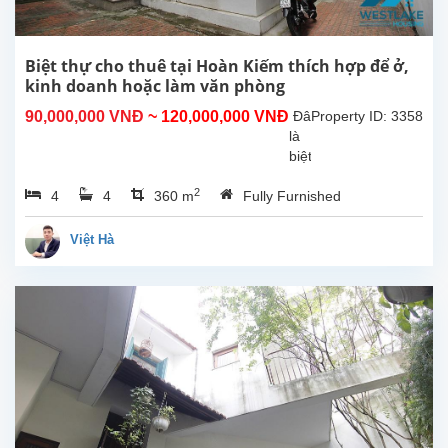
Biệt thự cho thuê tại Hoàn Kiếm thích hợp để ở,
kinh doanh hoặc làm văn phòng
90,000,000 VNĐ
~ 120,000,000 VNĐ
Đây
Property ID: 3358
là
biệt
thự
2
4
4
360 m
Fully Furnished
đẹp
với
thiết
Việt Hà
kế
cổ
điển
cho
thuê
tại
Quận
Hoàn
Kiếm.
Ngôi