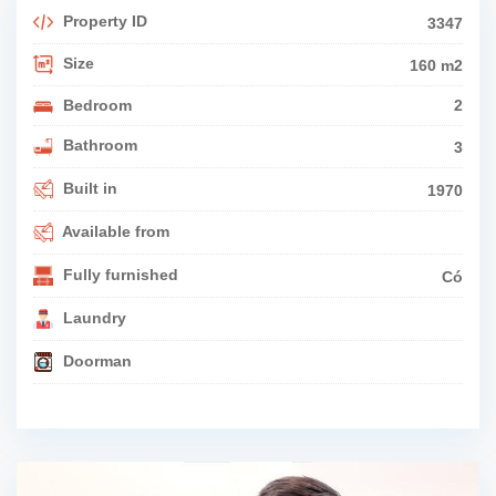
Property ID
3347
Size
160 m2
Bedroom
2
Bathroom
3
Built in
1970
Available from
Fully furnished
Có
Laundry
Doorman