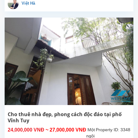
thiết
Việt Hà
kế
cổ
điển
cho
thuê
tại
Quận
Hoàn
Kiếm.
Ngôi
nhà
có
vị
trí
đẹp
với
nhiều
nhà
Cho thuê nhà đẹp, phong cách độc đáo tại phố
hàng,
Vĩnh Tuy
cửa
24,000,000 VNĐ
~ 27,000,000 VNĐ
Một
Property ID: 3348
hàng,...
ngôi