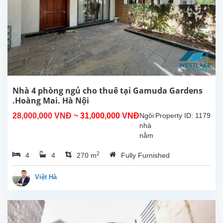
đại
tiện
nghi,Toà
nhà
có
đầy
đủ
các
tiện
Nhà 4 phòng ngủ cho thuê tại Gamuda Gardens
ích
.Hoàng Mai. Hà Nội
như
28,000,000 VNĐ
~ 31,000,000 VNĐ
Ngôi
Property ID: 1179
trường
nhà
học...
nằm
trong
2
4
4
270 m
Fully Furnished
khu
đô
thị
Việt Hà
Gamuda
Gardens
gần
công