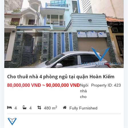
viên
Yên
Sở,gần
trường
quốc
tế
Việt
Nam
ISV .
Ngôi
nhà
có
diện
tích
Cho thuê nhà 4 phòng ngủ tại quận Hoàn Kiếm
115m2
80,000,000 VNĐ
~ 90,000,000 VNĐ
Ngôi
Property ID: 423
xây
nhà
dựng
cho
3...
thuê
2
4
4
480 m
Fully Furnished
nằm
trong
con
ngõ