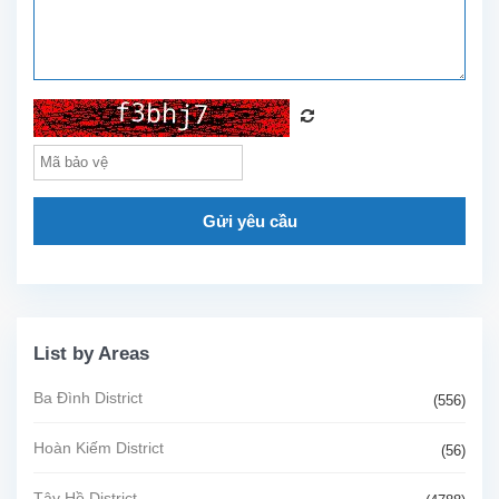
các...
Gửi yêu cầu
List by Areas
Ba Đình District
(556)
Hoàn Kiếm District
(56)
Tây Hồ District