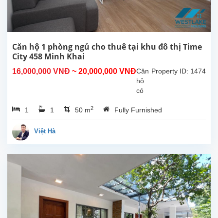
ngủ,
2
phòng
tắm
Kiến
Căn hộ 1 phòng ngủ cho thuê tại khu đô thị Time
trúc
City 458 Minh Khai
Pháp
16,000,000 VNĐ
~ 20,000,000 VNĐ
Căn
Property ID: 1474
hiện
hộ
đại
có
,sân...
diện
2
1
1
50 m
Fully Furnished
tích
55m2
thiết
Việt Hà
kế 1
phòng
ngủ
1
nhà
tắm
,nội
thất
hiện