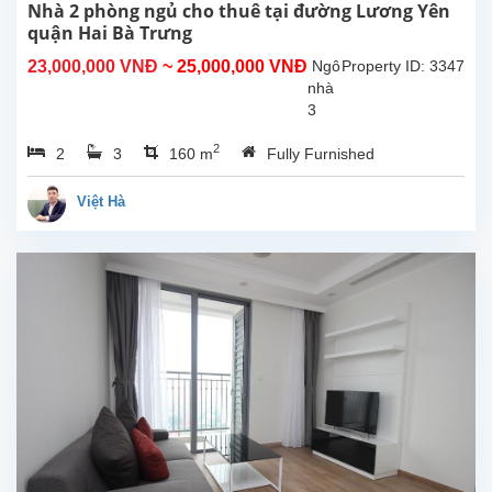
cách
Nhà 2 phòng ngủ cho thuê tại đường Lương Yên
sắp
quận Hai Bà Trưng
xếp
23,000,000 VNĐ
~ 25,000,000 VNĐ
Ngôi
Property ID: 3347
phòng
nhà
và...
3
tầng
2
2
3
160 m
Fully Furnished
diện
tích
120m2
Việt Hà
này
được
thiết
kế
và
bố
trí
rất
đẹp,
bao
gồm
2
phòng