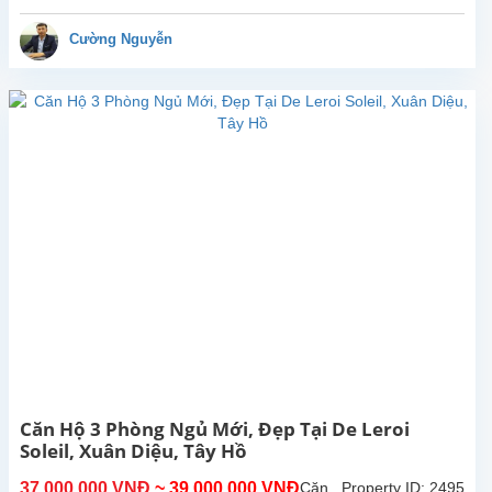
ngủ
mới
Cường Nguyễn
đẹp
tại
D'Leroi
Soleil,
Xuân
Diệu,
Tây
Hồ.
Tổng
diện
tích
sử
dụng
là
146m2,
phòng
khách
Căn Hộ 3 Phòng Ngủ Mới, Đẹp Tại De Leroi
có
Soleil, Xuân Diệu, Tây Hồ
ban
công
37,000,000 VNĐ
~ 39,000,000 VNĐ
Căn
Property ID: 2495