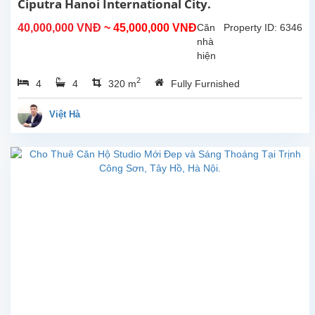
Ciputra Hanoi International City.
Nội.
Căn
40,000,000 VNĐ
~ 45,000,000 VNĐ
Căn
Property ID: 6346
hộ
nhà
này
hiện
ở
đang
tầng...
2
4
4
320 m
Fully Furnished
được
bảo
trì và
Việt Hà
sẽ
sớm
sẵn
sàng
để
khách
thuê
dọn
vào
ở.
Tổng
diện
tích
sử