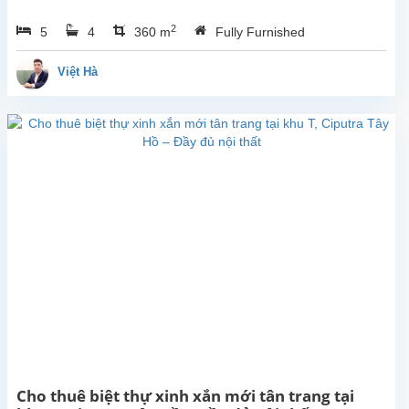
nhà
2
5
4
360 m
Fully Furnished
đẹp
cho
thuê
Việt Hà
với
diện
tích
xây
dựng
360m²,
tọa
lạc tại
khu
đô thị
Ciputra
– khu
dân
cư
cao
cấp,
an
Cho thuê biệt thự xinh xắn mới tân trang tại
ninh