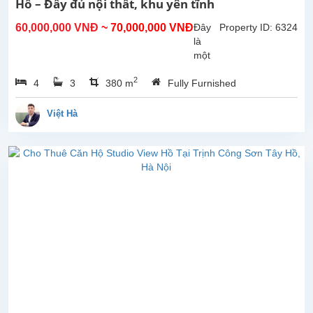
Hồ – Đầy đủ nội thất, khu yên tĩnh
phòng
khách
60,000,000 VNĐ
~ 70,000,000 VNĐ
Đây
Property ID: 6324
lớn
là
với
một
khu...
căn
2
4
3
380 m
Fully Furnished
nhà
đẹp
cho
Việt Hà
thuê
tại
Ciputra,
quận
Tây
Hồ,
Hà
Nội.
Nhà
được
thiết
kế
hài
hòa