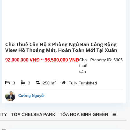
nội
thất...
Cho Thuê Căn Hộ 3 Phòng Ngủ Ban Công Rộng
View Hồ Thoáng Mát, Hoàn Toàn Mới Tại Xuân
Diệu, Tây Hồ, Hà Nội.
92,000,000 VNĐ
~ 96,500,000 VNĐ
Cho
Property ID: 6306
thuê
căn
hộ 3
2
3
3
250 m
Fully Furnished
phòng
ngủ
ban
Cường Nguyễn
công
rộng
thoáng
ITY
TÒA CHELSEA PARK
TÒA HOA BINH GREEN
sáng
view
Hồ