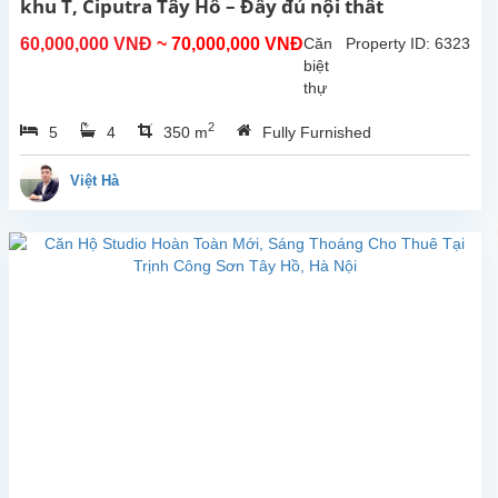
khu T, Ciputra Tây Hồ – Đầy đủ nội thất
và
môi
60,000,000 VNĐ
~ 70,000,000 VNĐ
Căn
Property ID: 6323
trường
biệt
sống...
thự
xinh
2
5
4
350 m
Fully Furnished
xắn
vừa
được
Việt Hà
tân
trang
lại,
hiện
đang
cho
thuê
tại
khu
T,
Ciputra,
Tây
Hồ,
Hà