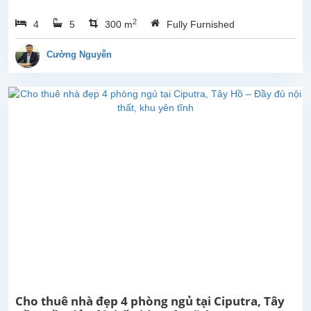
phòng
2
4
5
300 m
Fully Furnished
ngủ
đẹp,
ban
Cường Nguyễn
công
rộng
thoáng
mát,
view
Hồ
tại
Từ
Hòa,
Tây
Hồ.
Tổng
diện
tích
sử
dụng
là
Cho thuê nhà đẹp 4 phòng ngủ tại Ciputra, Tây
300m2,