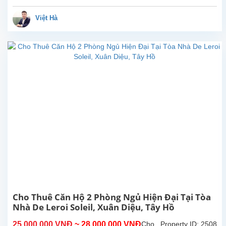
Cao
Sống
Việt Hà
Sang
Tại
D’Le
Roi
Soleil,
Tây
Hồ
Sở
hữu
diện
tích
rộng
rãi
lên
tới
234m²,
căn
Cho Thuê Căn Hộ 2 Phòng Ngủ Hiện Đại Tại Tòa
hộ
Nhà De Leroi Soleil, Xuân Diệu, Tây Hồ
4
phòng
25,000,000 VNĐ
~ 28,000,000 VNĐ
Cho
Property ID: 2508