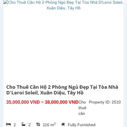
Xuân
Diệu,
Tây
Hồ,
Hà
Nội.
Diện
tích
145m²,
gồm
2
phòng
ngủ,
2
phòng
Cho Thuê Căn Hộ 2 Phòng Ngủ Đẹp Tại Tòa Nhà
tắm,...
D'Leroi Soleil, Xuân Diệu, Tây Hồ
35,000,000 VNĐ
~ 38,000,000 VNĐ
Cho
Property ID: 2510
thuê
căn
hộ 2
2
2
2
116 m
Fully Furnished
phòng