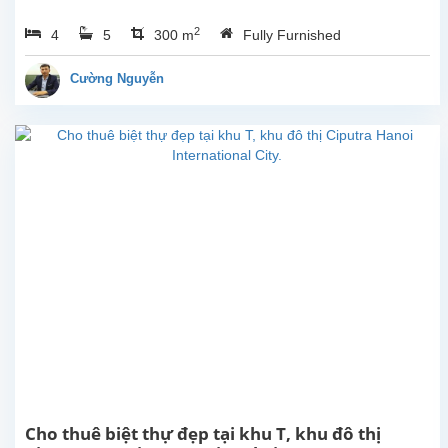
phòng
2
4
5
300 m
Fully Furnished
ngủ
hoàn
toàn
Cường Nguyễn
mới
rộng
đẹp
hiên
đại,
ban
công
view
Hồ
cho
thuê
tại
phố
Từ
Hoa,
Tây
Hồ,
Cho thuê biệt thự đẹp tại khu T, khu đô thị
Hà