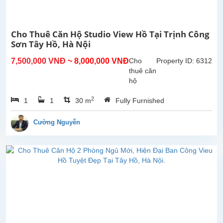
và
hiện
đại,
Cho Thuê Căn Hộ Studio View Hồ Tại Trịnh Công
gồm
Sơn Tây Hồ, Hà Nội
4
phòng
7,500,000 VNĐ
~ 8,000,000 VNĐ
Cho
Property ID: 6312
ngủ
thuê căn
và 3
hộ
phòng...
studio
2
1
1
30 m
Fully Furnished
view hồ
tại Trịnh
Công
Cường Nguyễn
Sơn,
Tây Hồ.
Diện
tích
30m²,
đã được
lắp đặt
các
trang
thiết bị,