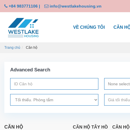
+84 983771106
|
info@westlakehousing.vn
VỀ CHÚNG TÔI
CĂN H
Trang chủ
Căn hộ
Advanced Search
None selec
CĂN HỘ
CĂN HỘ TÂY HỒ
CĂN HỘ