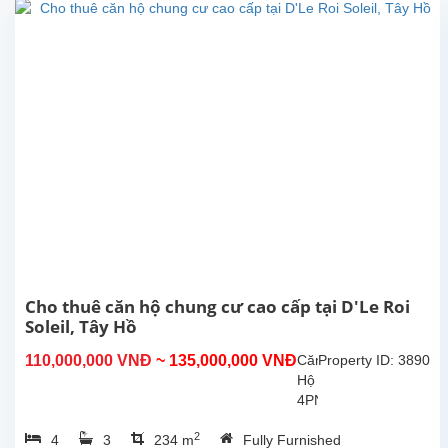
nội thất
mới sẵn
sàng
cho cho
thuê. Vị
trí gần
công
viên...
Cho thuê căn hộ chung cư cao cấp tại D'Le Roi
Soleil, Tây Hồ
110,000,000 VNĐ
~ 135,000,000 VNĐ
Căn
Property ID: 3890
Hộ
4PN
–
2
4
3
234 m
Fully Furnished
Đỉnh