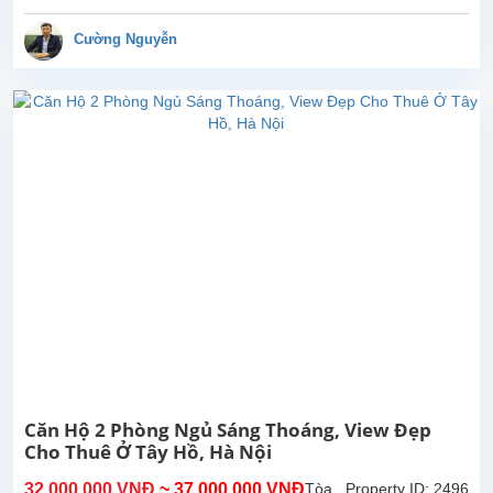
ngủ
đẹp
Cường Nguyễn
tại
tòa
nhà
D'Leroi
Soleil,
Xuân
Diệu,
Tây
Hồ.
Diện
tích
sử
dụng
116m2,
căn
hộ
được
Căn Hộ 2 Phòng Ngủ Sáng Thoáng, View Đẹp
gia
Cho Thuê Ở Tây Hồ, Hà Nội
chủ
lắp
32,000,000 VNĐ
~ 37,000,000 VNĐ
Tòa
Property ID: 2496