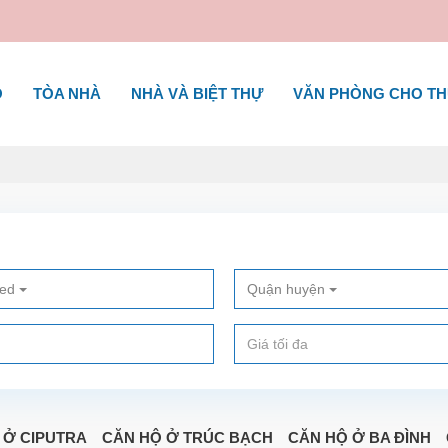
Ộ
TÒA NHÀ
NHÀ VÀ BIỆT THỰ
VĂN PHÒNG CHO T
ted
Quận huyện
 Ở CIPUTRA
CĂN HỘ Ở TRÚC BẠCH
CĂN HỘ Ở BA ĐÌNH