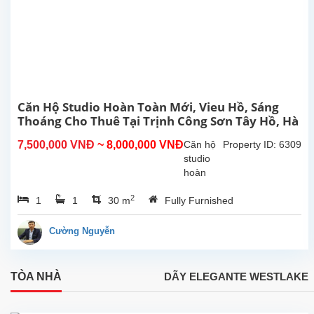
cao cấp,
nhiều
ánh
sáng
tự...
Căn Hộ Studio Hoàn Toàn Mới, Vieu Hồ, Sáng
Thoáng Cho Thuê Tại Trịnh Công Sơn Tây Hồ, Hà
Nội
7,500,000 VNĐ
~ 8,000,000 VNĐ
Căn hộ
Property ID: 6309
studio
hoàn
toàn
2
1
1
30 m
Fully Furnished
mới tại
Trịnh
Công
Cường Nguyễn
Sơn,
Tây Hồ.
Diện
TÒA NHÀ
DÃY ELEGANTE WESTLAKE
tích sinh
hoạt
30m²,