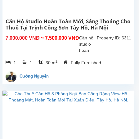
Nội.
Nhà
có
Căn Hộ Studio Hoàn Toàn Mới, Sáng Thoáng Cho
sân
Thuê Tại Trịnh Công Sơn Tây Hồ, Hà Nội
trước
và
7,000,000 VNĐ
~ 7,500,000 VNĐ
Căn hộ
Property ID: 6311
sân
studio
sau
hoàn
rộng
toàn mới
rãi,...
2
1
1
30 m
Fully Furnished
tại Trịnh
Công
Sơn,
Cường Nguyễn
Tây Hồ.
Diện tích
sinh
hoạt
30m²,
căn hộ
đươc lắp
đặt các
trang
thiết bị,