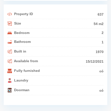
Property ID
637
Size
54 m2
Bedroom
2
Bathroom
1
Built in
1970
Available from
15/12/2021
Fully furnished
có
Laundry
Doorman
có