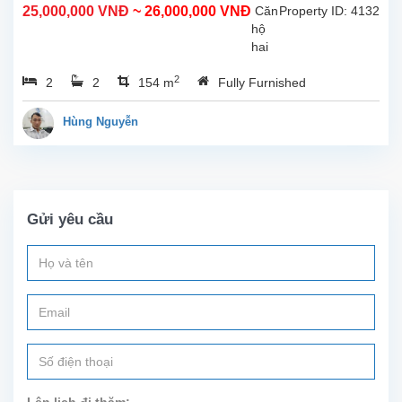
25,000,000 VNĐ
~ 26,000,000 VNĐ
Căn
Property ID: 4132
phòng
hộ
ngủ,
hai
3
phòng
phòng...
2
2
2
154 m
Fully Furnished
ngủ
lớn
cho
Hùng Nguyễn
thuê
tại
tòa
nhà
L,
Gửi yêu cầu
Ciputra,
Hà
Nội.
Đây
là
căn
hộ
đã
cải
tạo,
Lên lịch đi thăm: