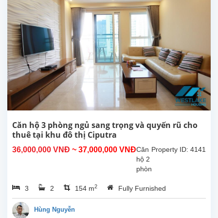
mới
cải
tạo
đẹp,
nằm
trong
tòa
nhà
có
nhiều
tiện
ích
như
Căn hộ 3 phòng ngủ sang trọng và quyến rũ cho
phòng
thuê tại khu đô thị Ciputra
tập
36,000,000 VNĐ
~ 37,000,000 VNĐ
Căn
Property ID: 4141
thể
hộ 2
dục,
phòng
hồ...
ngủ
2
3
2
154 m
Fully Furnished
quyến
rũ
cho
Hùng Nguyễn
thuê