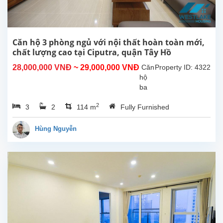
được
lắp
đặt
và
sắp
Căn hộ 3 phòng ngủ với nội thất hoàn toàn mới,
xếp
chất lượng cao tại Ciputra, quận Tây Hồ
tốt,
28,000,000 VNĐ
~ 29,000,000 VNĐ
Căn
Property ID: 4322
mang
hộ
đến
ba
cho...
phòng
2
3
2
114 m
Fully Furnished
ngủ
có
đồ
Hùng Nguyễn
nội
thất
tuyệt
vời
với
chất
lượng
cao.
Tất