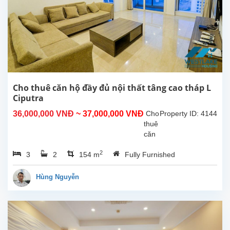
cả
đều
được
lắp
đặt
và
sắp
xếp
tốt,
Cho thuê căn hộ đầy đủ nội thất tâng cao tháp L
mang
Ciputra
đến
36,000,000 VNĐ
~ 37,000,000 VNĐ
Cho
Property ID: 4144
cho
thuê
căn...
căn
hộ
2
3
2
154 m
Fully Furnished
đầy
đủ
nội
Hùng Nguyễn
thất
cao
154m
Căn
hộ