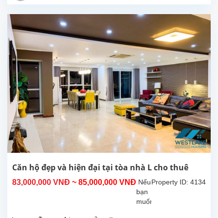
tại
Ciputra.
Nằm
trong
tòa
nhà
L2,
gần
sân
golf,
sân
chơi
trẻ
em,
trường
học
quốc
Căn hộ đẹp và hiện đại tại tòa nhà L cho thuê
tế,
83,000,000 VNĐ
~ 85,000,000 VNĐ
Nếu
Property ID: 4134
nơi
bạn
này
muốn
là
tìm
một...