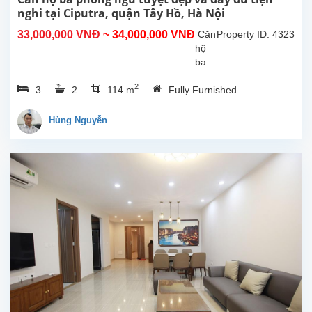
nghi tại Ciputra, quận Tây Hồ, Hà Nội
33,000,000 VNĐ
~ 34,000,000 VNĐ
Căn
Property ID: 4323
hộ
ba
phòng
2
3
2
114 m
Fully Furnished
ngủ
có
tất
Hùng Nguyễn
cả
đồ
nội
thất
cơ
bản
với
chất
lượng
cao.
Tất
cả
đều