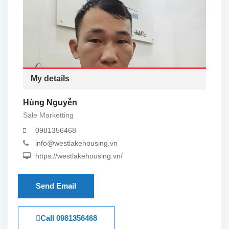
My details
Hùng Nguyễn
Sale Marketting
0981356468
info@westlakehousing.vn
https://westlakehousing.vn/
Send Email
Call
0981356468