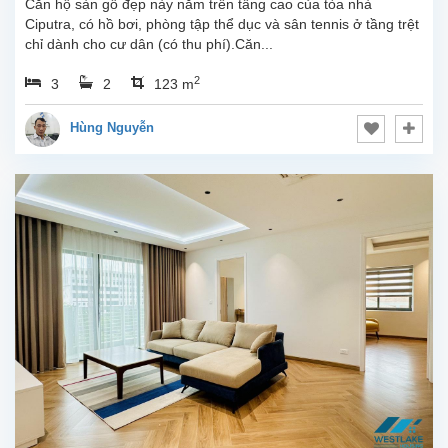
Căn hộ sàn gỗ đẹp này nằm trên tầng cao của tòa nhà
Ciputra, có hồ bơi, phòng tập thể dục và sân tennis ở tầng trệt
chỉ dành cho cư dân (có thu phí).Căn...
2
3
2
123 m
Hùng Nguyễn