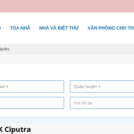
Ộ
TÒA NHÀ
NHÀ VÀ BIỆT THỰ
VĂN PHÒNG CHO T
iputra
ted
Quận huyện
K Ciputra