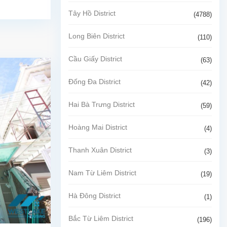
Tây Hồ District
(4788)
Long Biên District
(110)
Cầu Giấy District
(63)
Đống Đa District
(42)
Hai Bà Trưng District
(59)
Hoàng Mai District
(4)
Thanh Xuân District
(3)
Nam Từ Liêm District
(19)
Hà Đông District
(1)
Bắc Từ Liêm District
(196)