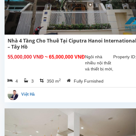
Nhà 4 Tầng Cho Thuê Tại Ciputra Hanoi International
– Tây Hồ
55,000,000 VNĐ
~ 65,000,000 VNĐ
Ngôi nhà
Property ID
nhiều nội thất
và thiết bị mới,
mang đến
2
4
3
350 m
Fully Furnished
không gian
sống hiện đại,
sạch đẹp và
Việt Hà
sẵn sàng vào
ở ngay. Cấu
trúc...