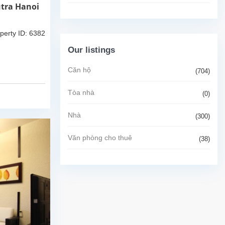
utra Hanoi
perty ID: 6382
Our listings
Căn hộ
(704)
Tòa nhà
(0)
Nhà
(300)
Văn phòng cho thuê
(38)