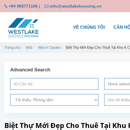
+84 983771106
|
info@westlakehousing.vn
VỀ CHÚNG TÔI
CĂN H
Trang chủ
Nhà
Nhà ở Ciputra
Biệt Thự Mới Đẹp Cho Thuê Tại Khu K C
Advanced Search
None selec
Biệt Thự Mới Đẹp Cho Thuê Tại Khu 