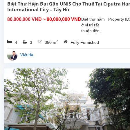
Biệt Thự Hiện Đại Gần UNIS Cho Thuê Tại Ciputra Ha
International City – Tây Hồ
80,000,000 VNĐ
~ 90,000,000 VNĐ
Biệt thự nằm
Property ID
ở vị trí rất
thuận tiện,
gần United
2
4
3
350 m
Fully Furnished
Nations
International
School of
Việt Hà
Hanoi (UNIS)
và các trường
trung học
trong khu vực.
Căn nhà sở...