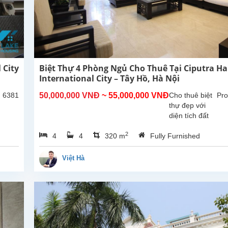
 City
Biệt Thự 4 Phòng Ngủ Cho Thuê Tại Ciputra Ha
International City – Tây Hồ, Hà Nội
: 6381
50,000,000 VNĐ
~ 55,000,000 VNĐ
Cho thuê biệt
Pro
thự đẹp với
diện tích đất
200m², diện
2
4
4
320 m
Fully Furnished
tích xây dựng
350m², tọa lạc
trong khu đô
Việt Hà
thị Ciputra –
khu dân cư
cao cấp, an
ninh và...