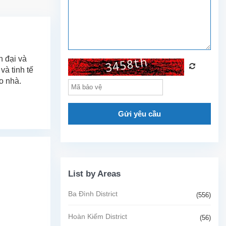
n đại và
và tinh tế
o nhà.
Gửi yêu cầu
List by Areas
Ba Đình District
(556)
Hoàn Kiếm District
(56)