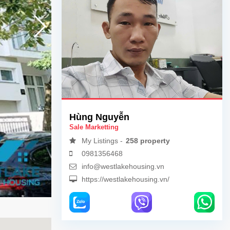
Hùng Nguyễn
Sale Marketting
My Listings -
258 property
0981356468
info@westlakehousing.vn
https://westlakehousing.vn/