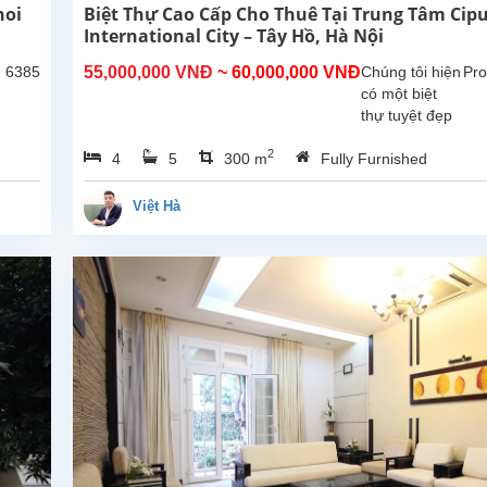
noi
Biệt Thự Cao Cấp Cho Thuê Tại Trung Tâm Cip
International City – Tây Hồ, Hà Nội
: 6385
55,000,000 VNĐ
~ 60,000,000 VNĐ
Chúng tôi hiện
Pro
có một biệt
thự tuyệt đẹp
cho thuê tại
2
4
5
300 m
Fully Furnished
trung tâm khu
đô thị Ciputra
– khu dân cư
Việt Hà
cao cấp với hệ
thống an ninh
24/7, môi...