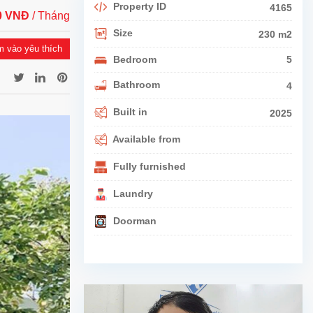
Property ID
4165
00 VNĐ
/ Tháng
Size
230 m2
 vào yêu thích
Bedroom
5
Bathroom
4
Built in
2025
Available from
Fully furnished
Laundry
Doorman