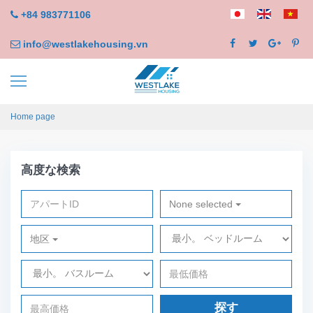
+84 983771106
info@westlakehousing.vn
Home page
高度な検索
None selected
地区
探す