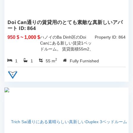
Doi Can通りの賃貸用のとても素敵な真新しいアパ
ート ID: 864
950 $
~ 1,000 $
ハノイのBa Dinh区のDoi
Property ID: 864
Canにある新しい賃貸1ベッ
ドルーム。 賃貸面積55m2、
モダンな高品質の家具が完備
2
1
1
されています。...
55 m
Fully Furnished