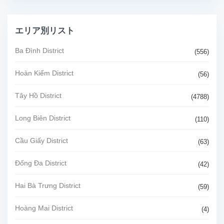
エリア別リスト
Ba Đình District
(556)
Hoàn Kiếm District
(56)
Tây Hồ District
(4788)
Long Biên District
(110)
Cầu Giấy District
(63)
Đống Đa District
(42)
Hai Bà Trưng District
(59)
Hoàng Mai District
(4)