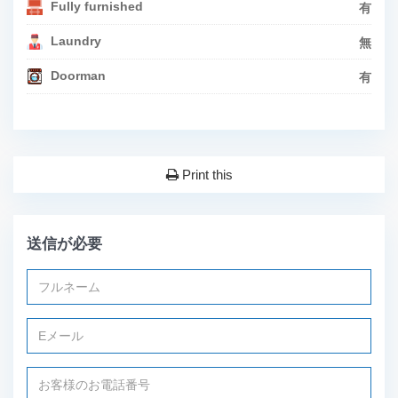
Fully furnished
有
Laundry
無
Doorman
有
Print this
送信が必要