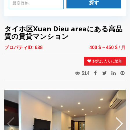
探す
タイホ区Xuan Dieu areaにある高品
質の賃貸マンション
プロパティID:
638
400 $
~ 450 $
/ 月
お気に入りに追加
514