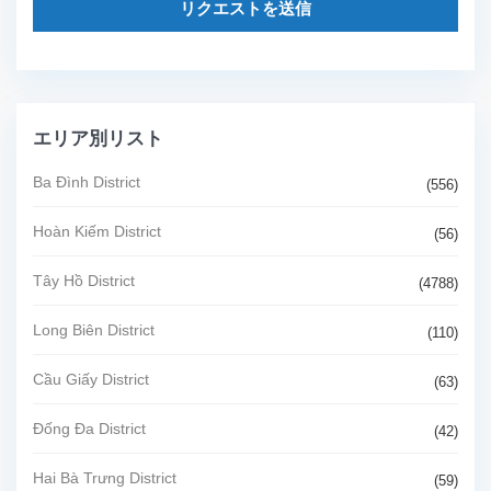
リクエストを送信
エリア別リスト
Ba Đình District
(556)
Hoàn Kiếm District
(56)
Tây Hồ District
(4788)
Long Biên District
(110)
Cầu Giấy District
(63)
Đống Đa District
(42)
Hai Bà Trưng District
(59)