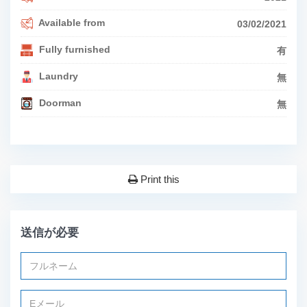
Available from
03/02/2021
Fully furnished
有
Laundry
無
Doorman
無
Print this
送信が必要