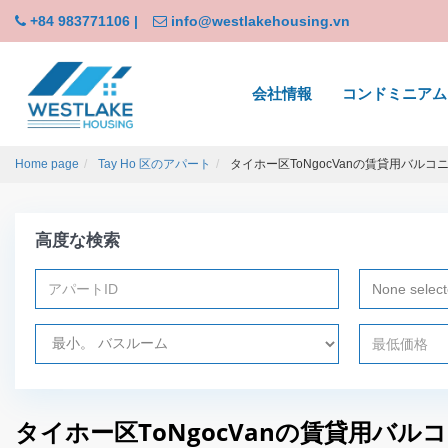
+84 983771106
|
info@westlakehousing.vn
会社情報
コンドミニアム
Home page
Tay Ho 区のアパート
タイホー区ToNgocVanの賃貸用バル
高度な検索
None selec
タイホー区ToNgocVanの賃貸用バ