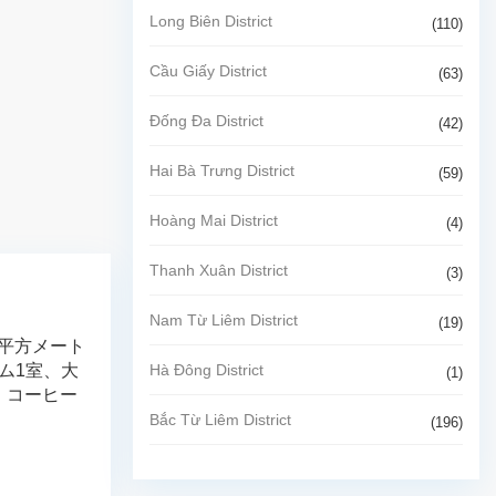
Long Biên District
(110)
Cầu Giấy District
(63)
Đống Đa District
(42)
Hai Bà Trưng District
(59)
Hoàng Mai District
(4)
Thanh Xuân District
(3)
Nam Từ Liêm District
(19)
平方メート
Hà Đông District
ム1室、大
(1)
、コーヒー
Bắc Từ Liêm District
(196)