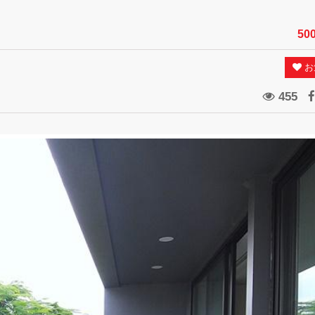
50
お
455