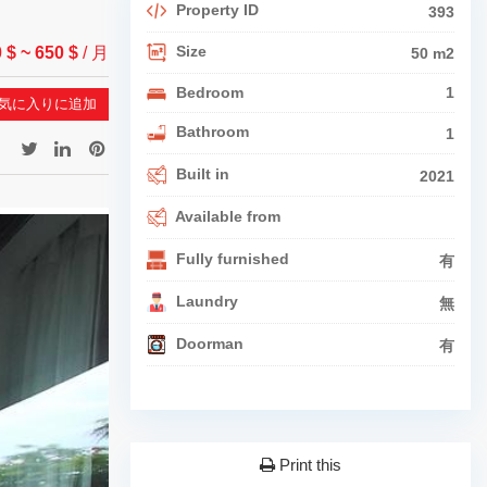
Property ID
393
Size
0 $
~ 650 $
/ 月
50 m2
Bedroom
1
気に入りに追加
Bathroom
1
Built in
2021
Available from
Fully furnished
有
Laundry
無
Doorman
有
Print this