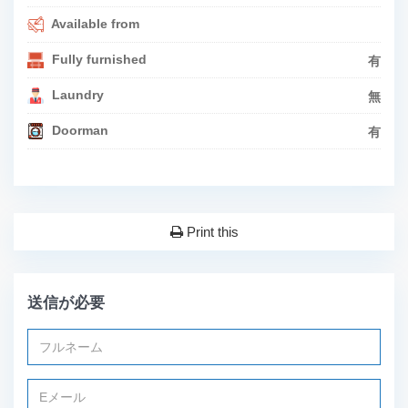
Available from
Fully furnished
有
Laundry
無
Doorman
有
Print this
送信が必要