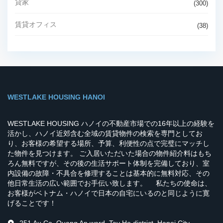
貸家
(300)
賃貸オフィス
(38)
WESTLAKE HOUSING HANOI
WESTLAKE HOUSING ハノイの不動産市場での16年以上の経験を
活かし、ハノイ近郊含む全域の賃貸物件の検索を専門としてお
り、お客様の希望する場所、予算、利便性の点で完璧にマッチし
た物件を見つけます。 ご入居いただいた場合の物件紹介料はもち
ろん無料ですが、その後の生活サポート体制を完備しており、室
内設備の故障・不具合を修理することは基本的に無料対応、その
他日常生活の広い範囲でお手伝い致します。 私たちの使命は、
お客様がベトナム・ハノイで日本の自宅にいるのと同じように寛
げることです！
251 Au Co, Quang An ward, Tay Ho district, Hanoi City,