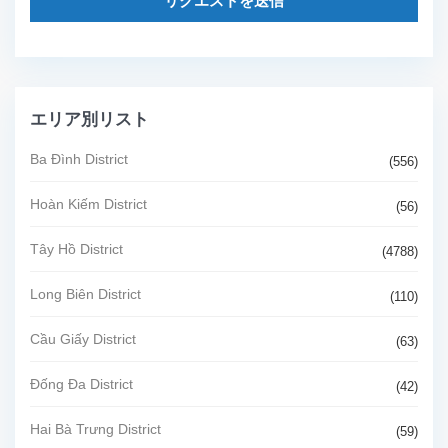
リクエストを送信
エリア別リスト
Ba Đình District
(556)
Hoàn Kiếm District
(56)
Tây Hồ District
(4788)
Long Biên District
(110)
Cầu Giấy District
(63)
Đống Đa District
(42)
Hai Bà Trưng District
(59)