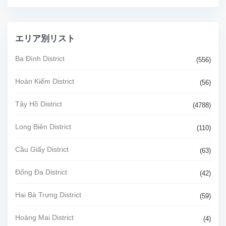
エリア別リスト
Ba Đình District
(556)
Hoàn Kiếm District
(56)
Tây Hồ District
(4788)
Long Biên District
(110)
Cầu Giấy District
(63)
Đống Đa District
(42)
Hai Bà Trưng District
(59)
Hoàng Mai District
(4)