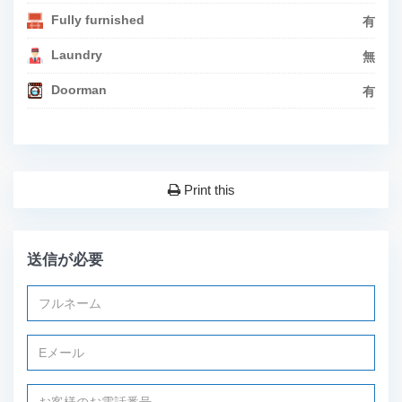
Fully furnished
有
Laundry
無
Doorman
有
Print this
送信が必要