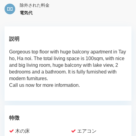
除外された料金
電気代
説明
Gorgeous top floor with huge balcony apartment in Tay
ho, Ha noi. The total living space is 100sqm, with nice
and big living room, huge balcony with lake view, 2
bedrooms and a bathroom. It is fully furnished with
modern furnitures.
Call us now for more information.
特徴
木の床
エアコン