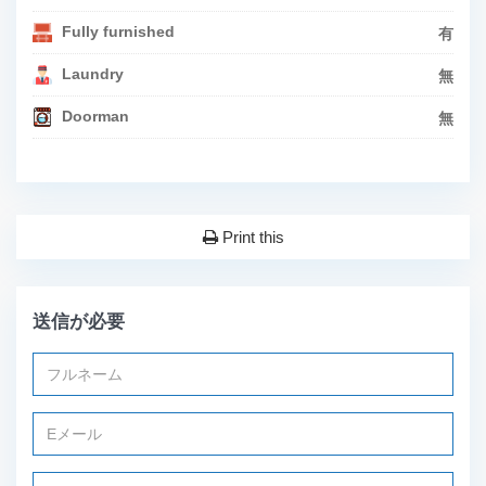
Fully furnished
有
Laundry
無
Doorman
無
Print this
送信が必要