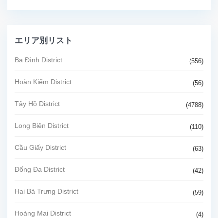
エリア別リスト
Ba Đình District
(556)
Hoàn Kiếm District
(56)
Tây Hồ District
(4788)
Long Biên District
(110)
Cầu Giấy District
(63)
Đống Đa District
(42)
Hai Bà Trưng District
(59)
Hoàng Mai District
(4)