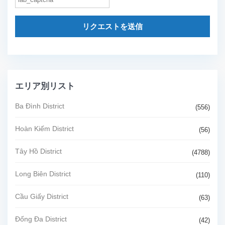
リクエストを送信
エリア別リスト
Ba Đình District
(556)
Hoàn Kiếm District
(56)
Tây Hồ District
(4788)
Long Biên District
(110)
Cầu Giấy District
(63)
Đống Đa District
(42)