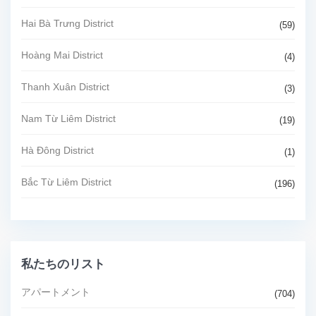
Hai Bà Trưng District
(59)
Hoàng Mai District
(4)
Thanh Xuân District
(3)
Nam Từ Liêm District
(19)
Hà Đông District
(1)
Bắc Từ Liêm District
(196)
私たちのリスト
アパートメント
(704)