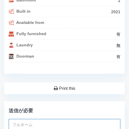
Bathroom
2
Built in
2021
Available from
Fully furnished
有
Laundry
無
Doorman
有
Print this
送信が必要