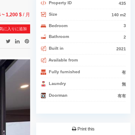
Property ID
435
Size
$
~ 1,200 $
/ 月
140 m2
Bedroom
3
気に入りに追加
Bathroom
2
Built in
2021
Available from
Fully furnished
有
Laundry
無
Doorman
有有
Print this