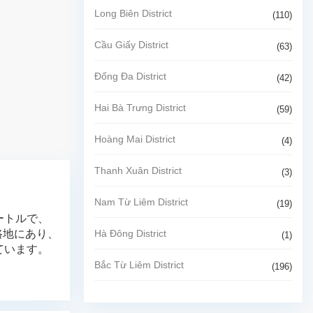
Long Biên District
(110)
Cầu Giấy District
(63)
Đống Đa District
(42)
Hai Bà Trưng District
(59)
Hoàng Mai District
(4)
Thanh Xuân District
(3)
Nam Từ Liêm District
(19)
ートルで、
Hà Đông District
路地にあり、
(1)
ています。
Bắc Từ Liêm District
(196)