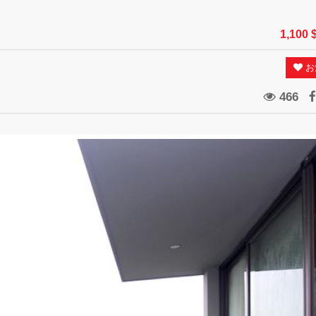
1,100 
お
466