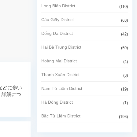
Long Biên District
(110)
Cầu Giấy District
(63)
Đống Đa District
(42)
Hai Bà Trưng District
(59)
Hoàng Mai District
(4)
Thanh Xuân District
(3)
ェなどに歩い
Nam Từ Liêm District
(19)
 詳細につ
Hà Đông District
(1)
Bắc Từ Liêm District
(196)