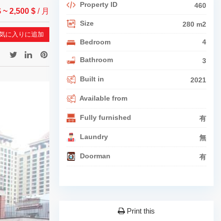
Property ID
460
$
~ 2,500 $
/ 月
Size
280 m2
気に入りに追加
Bedroom
4
Bathroom
3
Built in
2021
Available from
Fully furnished
有
Laundry
無
Doorman
有
Print this