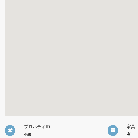
プロパティID
家具
460
有