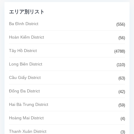
エリア別リスト
Ba Đình District
(556)
Hoàn Kiếm District
(56)
Tây Hồ District
(4788)
Long Biên District
(110)
Cầu Giấy District
(63)
Đống Đa District
(42)
Hai Bà Trưng District
(59)
Hoàng Mai District
(4)
Thanh Xuân District
(3)