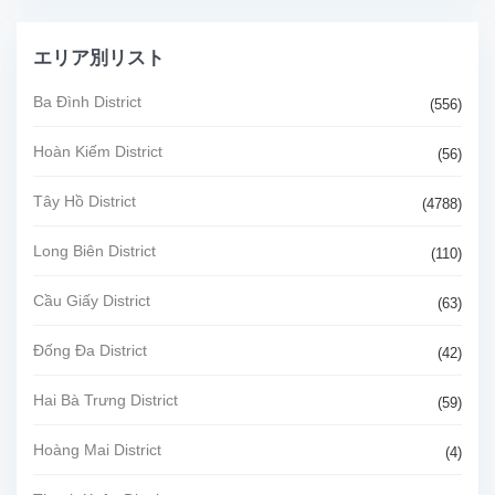
エリア別リスト
Ba Đình District
(556)
Hoàn Kiếm District
(56)
Tây Hồ District
(4788)
Long Biên District
(110)
Cầu Giấy District
(63)
Đống Đa District
(42)
Hai Bà Trưng District
(59)
Hoàng Mai District
(4)