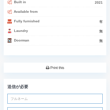
Built in
2021
Available from
Fully furnished
有
Laundry
無
Doorman
無
Print this
送信が必要