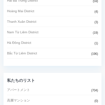
Hai Bà Trưng District
(59)
Hoàng Mai District
(4)
Thanh Xuân District
(3)
Nam Từ Liêm District
(19)
Hà Đông District
(1)
Bắc Từ Liêm District
(196)
私たちのリスト
アパートメント
(704)
高層マンション
(0)