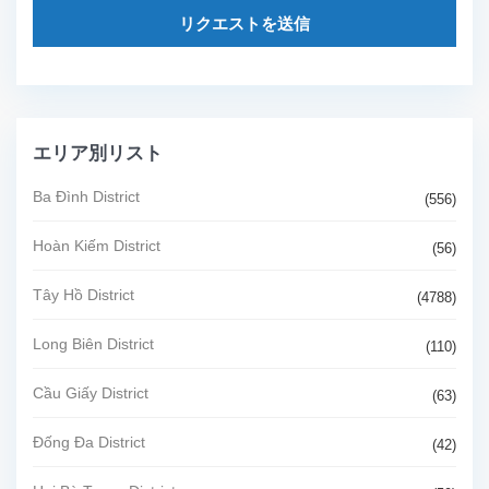
リクエストを送信
エリア別リスト
Ba Đình District
(556)
Hoàn Kiếm District
(56)
Tây Hồ District
(4788)
Long Biên District
(110)
Cầu Giấy District
(63)
Đống Đa District
(42)