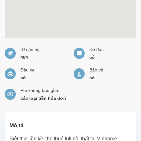
ID căn hộ
Đồ đạc
404
có
Đậu xe
Bảo vệ
có
có
Phí không bao gồm
các loại tiền hóa đơn
Mô tả
Biệt thự liền kề cho thuê full nội thất tại Vinhome