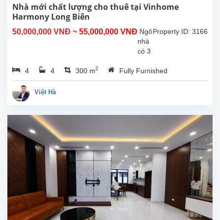
bao
Nhà mới chất lượng cho thuê tại Vinhome
gồm
Harmony Long Biên
phòng
50,000,000 VNĐ
~ 55,000,000 VNĐ
Ngôi
Property ID: 3166
khách
nhà
và
có 3
bếp
phòng
lớn,...
2
4
4
300 m
Fully Furnished
ngủ
với
phòng
Việt Hà
ngủ
chính
lớn
và 2
phòng
ngủ
khác
có
kích
thước
bình
thường.
Một