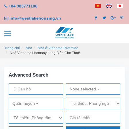
+84 983771106
info@westlakehousing.vn
Trang chủ
Nhà
Nhà ở Vinhome Riverside
Nhà Vinhome Harmony Long Biên Cho Thuê
Advanced Search
None selected
Quận huyện