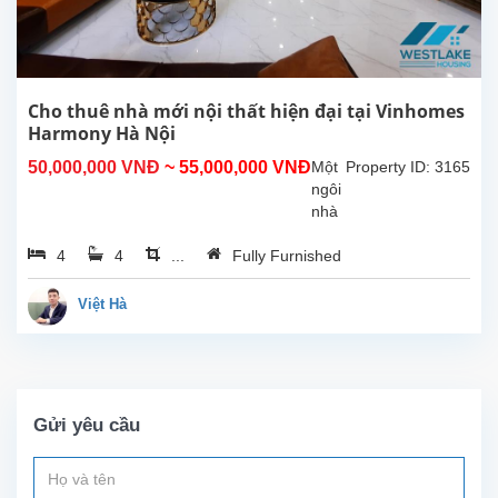
phòng
khách
lớn
kết
hợp
Cho thuê nhà mới nội thất hiện đại tại Vinhomes
với
Harmony Hà Nội
khu
50,000,000 VNĐ
~ 55,000,000 VNĐ
Một
Property ID: 3165
vực...
ngôi
nhà
đẹp
4
4
...
Fully Furnished
cho
thuê
tại
Việt Hà
Vinhome
Reverside,
Quận
Long
Biên.
Gửi yêu cầu
Ngôi
nhà
có