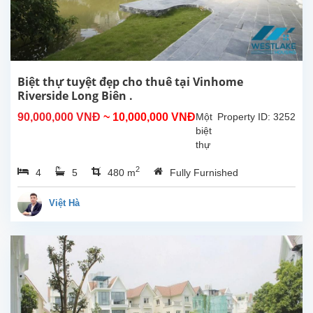
Biệt thự tuyệt đẹp cho thuê tại Vinhome
Riverside Long Biên .
90,000,000 VNĐ
~ 10,000,000 VNĐ
Một
Property ID: 3252
biệt
thự
tuyệt
2
4
5
480 m
Fully Furnished
đẹp
tại
Vinhome
Việt Hà
Riverside
Long
Biên
cho
thuê.
Tổng
diện
tích