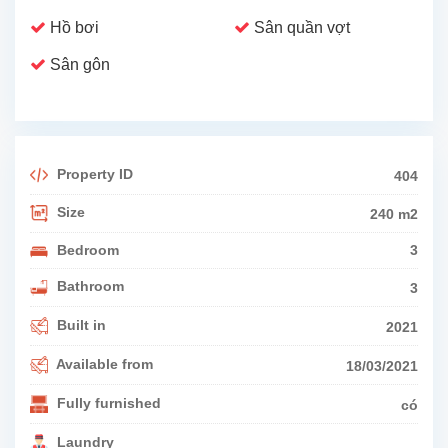
Hồ bơi
Sân quần vợt
Sân gôn
Property ID
404
Size
240 m2
Bedroom
3
Bathroom
3
Built in
2021
Available from
18/03/2021
Fully furnished
có
Laundry