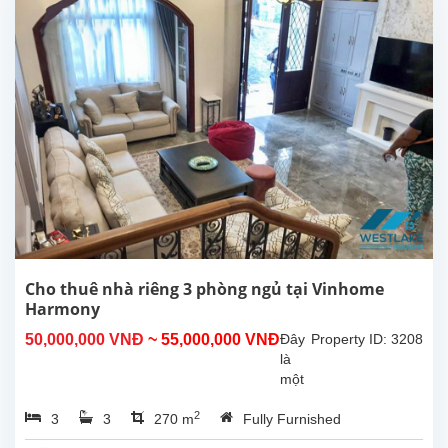
Riverside
Long
Biên.
Biệt
thự
có
khu
vực
sinh
hoạt
chung
rộng
rãi,
nơi
phòng
Cho thuê nhà riêng 3 phòng ngủ tại Vinhome
khách
Harmony
và
50,000,000 VNĐ
~ 55,000,000 VNĐ
Đây
Property ID: 3208
bếp
là
mở...
một
ngôi
2
3
3
270 m
Fully Furnished
nhà
đẹp