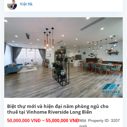
cho
Việt Hà
thuê
tại
Vinhome
Reverside.
Ngôi
nhà
có
thiết
kế
đẹp
với
phòng
khách
sáng
sủa
kết
hợp
với
Biệt thự mới và hiện đại năm phòng ngủ cho
khu
thuê tại Vinhome Riverside Long Biên
bếp
50,000,000 VNĐ
~ 55,000,000 VNĐ
Một
Property ID: 3207
mở.
ngôi