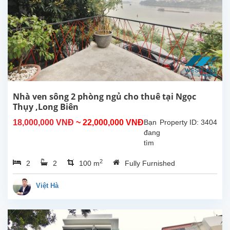
100m2,
diện
tích
xây
dựng
50m2
xây
3
tầng
thiết
Nhà ven sông 2 phòng ngủ cho thuê tại Ngọc
kế 2
Thụy ,Long Biên
phòng
18,000,000 VNĐ
~ 22,000,000 VNĐ
Bạn
Property ID: 3404
ngủ
đang
3
tìm
nhà...
1
2
2
2
100 m
Fully Furnished
ngôi
nhà
cảm
Việt Hà
giác
bình
yên
như