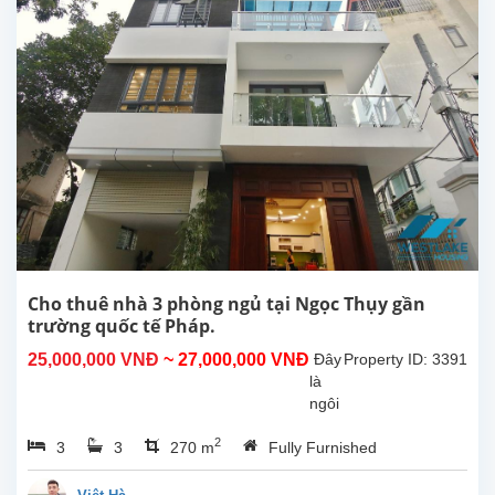
1
vùng
quê
sông
nước
tại
thủ
đô
Hà
Nội
thì
đây
là 1
ngôi
Cho thuê nhà 3 phòng ngủ tại Ngọc Thụy gần
nhà
trường quốc tế Pháp.
lý
25,000,000 VNĐ
~ 27,000,000 VNĐ
Đây
Property ID: 3391
tưởng
là
để
ngôi
lưu
nhà
trú
2
3
3
270 m
Fully Furnished
mới
.Ngôi...
cho
thuê