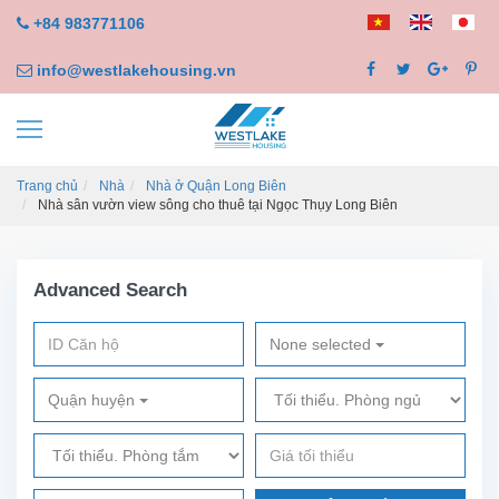
+84 983771106
info@westlakehousing.vn
Trang chủ
Nhà
Nhà ở Quận Long Biên
Nhà sân vườn view sông cho thuê tại Ngọc Thụy Long Biên
Advanced Search
None selected
Quận huyện