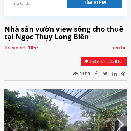
TÌM KIẾM
Nhà sân vườn view sông cho thuê
tại Ngọc Thụy Long Biên
ID căn hộ:
1057
Liên hệ
Thêm vào yêu thích
1109