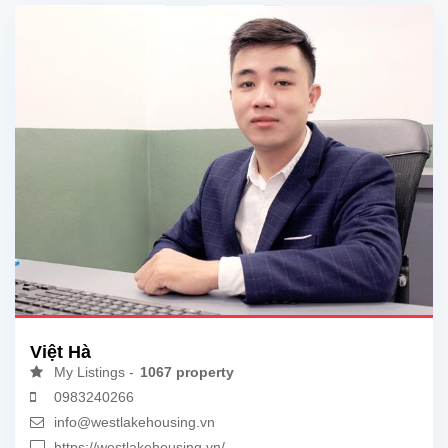
Việt Hà
My Listings -
1067 property
0983240266
info@westlakehousing.vn
https://westlakehousing.vn/