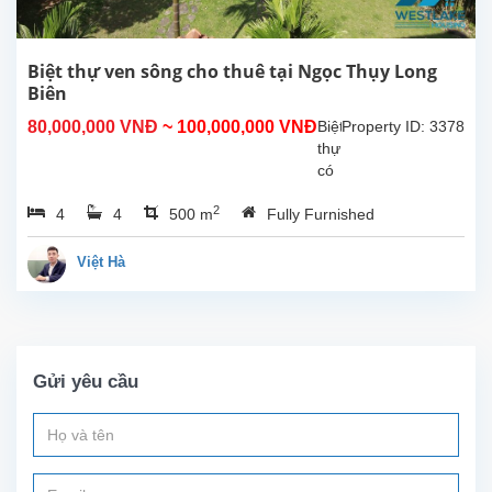
thất
hiện
đại
tiện
Biệt thự ven sông cho thuê tại Ngọc Thụy Long
nghi ,
Biên
thanh
80,000,000 VNĐ
~ 100,000,000 VNĐ
Biệt
Property ID: 3378
lịch
thự
chất...
có
sân
2
4
4
500 m
Fully Furnished
vườn
lớn
quanh
Việt Hà
nhà
cho
thuê
tại
Ngọc
Gửi yêu cầu
Thụy.
Đây
là
ngôi
nhà