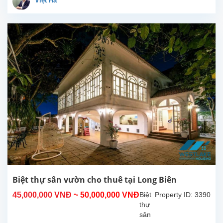
Việt Hà
tại
Quận
Long
Biên.
Ngôi
nhà
có vị
trí
tốt,
rất
yên
tĩnh
và
an
toàn,
dễ
dàng
di
Biệt thự sân vườn cho thuê tại Long Biên
chuyển
45,000,000 VNĐ
~ 50,000,000 VNĐ
Biệt
Property ID: 3390
hoặc
thự
đi bộ
sân
đến