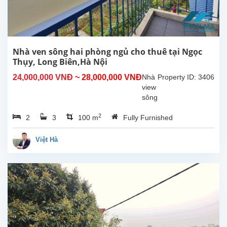
Nhà ven sông hai phòng ngủ cho thuê tại Ngọc
Thụy, Long Biên,Hà Nội
24,000,000 VNĐ
~ 28,000,000 VNĐ
Nhà
Property ID: 3406
view
sông
gần
2
2
3
100 m
Fully Furnished
trường
quốc
tê
Việt Hà
Pháp
cho
thuê. Diện
tích
nhà
+
sân
vườn