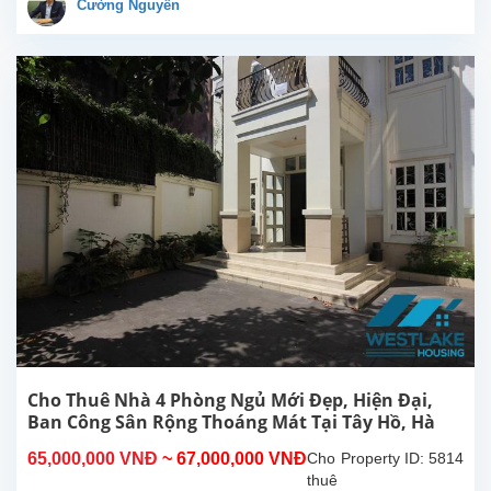
hoàn
Cường Nguyễn
toàn
mới
đẹp
hiện
đại,
ban
công,
view
hồ
thoáng
sáng
tại
Tây
Hồ,
gần
khách
sạn
Sheraton,
Cho Thuê Nhà 4 Phòng Ngủ Mới Đẹp, Hiện Đại,
Hồ
Ban Công Sân Rộng Thoáng Mát Tại Tây Hồ, Hà
Tây.
Nội.
65,000,000 VNĐ
~ 67,000,000 VNĐ
Cho
Property ID: 5814
Nhà...
thuê