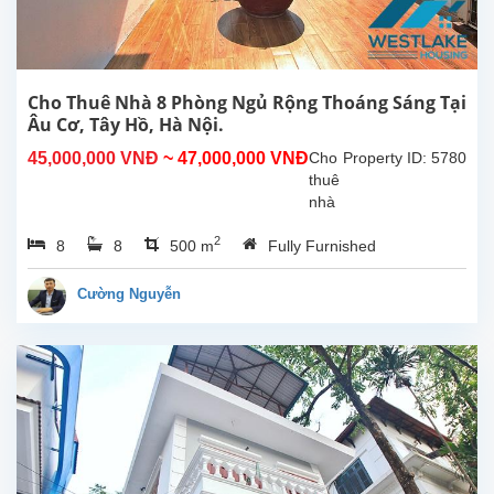
Tây
Hồ,
Hà
Nội.
5
Cho Thuê Nhà 8 Phòng Ngủ Rộng Thoáng Sáng Tại
phòng
Âu Cơ, Tây Hồ, Hà Nội.
ngủ
45,000,000 VNĐ
~ 47,000,000 VNĐ
Cho
Property ID: 5780
rộng
thuê
rãi4...
nhà
8
2
8
8
500 m
Fully Furnished
phòng
ngủ
rộng
Cường Nguyễn
sáng
thoáng
tại
Âu
Cơ,
Tây
Hồ,
Hà
Nội.