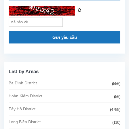
Gửi yêu cầu
List by Areas
Ba Đình District
(556)
Hoàn Kiếm District
(56)
Tây Hồ District
(4788)
Long Biên District
(110)