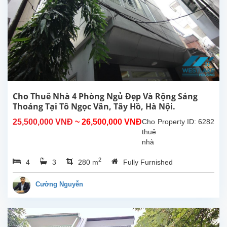
Cho Thuê Nhà 4 Phòng Ngủ Đẹp Và Rộng Sáng
Thoáng Tại Tô Ngọc Vân, Tây Hồ, Hà Nội.
25,500,000 VNĐ
~ 26,500,000 VNĐ
Cho
Property ID: 6282
thuê
nhà
4
2
4
3
280 m
Fully Furnished
phòng
ngủ
đẹp,
Cường Nguyễn
rộng
rãi
thoáng
mát,