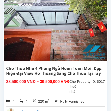
tại
Tô
Ngọc
Vân,
Tây
Hồ,
Hà
Nội.
Vị trí
nằm
trong
hẻm
nhỏ
đường
Cho Thuê Nhà 4 Phòng Ngủ Hoàn Toàn Mới, Đẹp,
Tô
Hiện Đại View Hồ Thoáng Sáng Cho Thuê Tại Tây
Ngọc
Hồ, Hà Nội
38,500,000 VNĐ
~ 39,500,000 VNĐ
Cho
Property ID: 6017
Vân,
thuê
rất...
nhà
4
2
4
4
220 m
Fully Furnished
phòng
ngủ