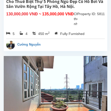
phòng
Cho Thuê Biệt Thự 5 Phòng Ngủ Đẹp Có Hồ Bơi Và
khách
Sân Vườn Rộng Tại Tây Hồ, Hà Nội.
và
130,000,000 VNĐ
~ 135,000,000 VNĐ
Cho
Property ID: 5811
bếp
thuê
rộng,...
nhà
5
2
5
4
450 m
Fully Furnished
phòng
ngủ
tuyệt
Cường Nguyễn
đẹp,
thoáng
mát
có
hồ
bơi
ngoài
trời
và
sân
vườn
rộng
tại