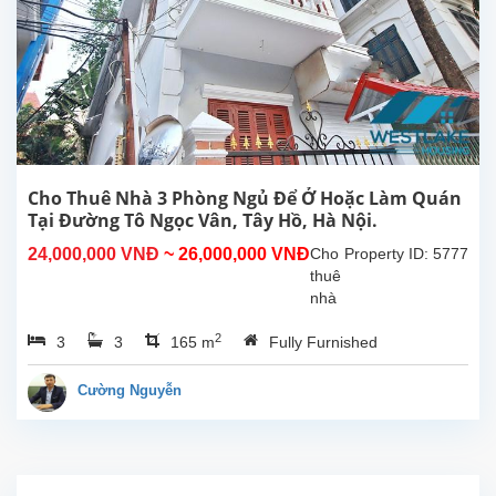
Tổng
diện
tích
sinh
hoạt
500m²,
bếp
rộng,
8
Cho Thuê Nhà 3 Phòng Ngủ Để Ở Hoặc Làm Quán
phòng
Tại Đường Tô Ngọc Vân, Tây Hồ, Hà Nội.
ngủ
24,000,000 VNĐ
~ 26,000,000 VNĐ
Cho
Property ID: 5777
có
thuê
phòng
nhà
tắm...
3
2
3
3
165 m
Fully Furnished
phòng
ngủ
thoáng
Cường Nguyễn
mát
để ở
hoặc
làm