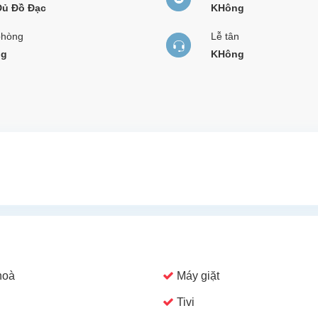
Đủ Đồ Đạc
KHông
phòng
Lễ tân
ng
KHông
hoà
Máy giặt
Tivi