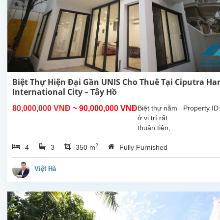
Biệt Thự Hiện Đại Gần UNIS Cho Thuê Tại Ciputra Ha
International City – Tây Hồ
80,000,000 VNĐ
~ 90,000,000 VNĐ
Biệt thự nằm
Property ID
ở vị trí rất
thuận tiện,
gần United
2
4
3
350 m
Fully Furnished
Nations
International
School of
Việt Hà
Hanoi (UNIS)
và các trường
trung học
trong khu vực.
Căn nhà sở...