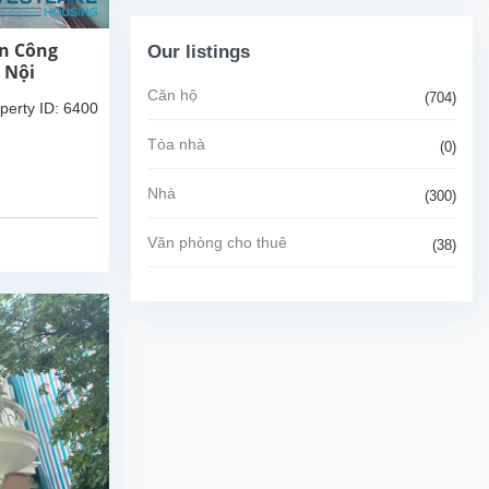
an Công
Our listings
 Nội
Căn hộ
(704)
perty ID: 6400
Tòa nhà
(0)
Nhà
(300)
Văn phòng cho thuê
(38)