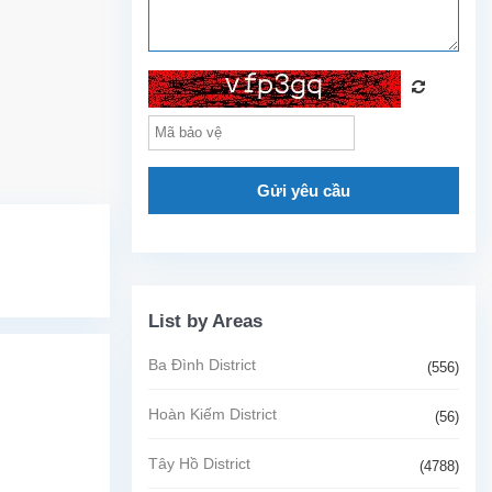
Gửi yêu cầu
List by Areas
Ba Đình District
(556)
Hoàn Kiếm District
(56)
Tây Hồ District
(4788)