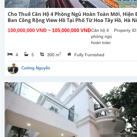
Cho Thuê Căn Hộ 4 Phòng Ngủ Hoàn Toàn Mới, Hiện Đ
Ban Công Rộng View Hồ Tại Phố Từ Hoa Tây Hồ, Hà N
100,000,000 VNĐ
~ 105,000,000 VNĐ
Căn hộ 4
Property ID
phòng ngủ
hoàn toàn
mới rộng
2
4
5
300 m
Fully Furnished
đẹp hiên
đại, ban
công view
Cường Nguyễn
Hồ cho
thuê tại phố
Từ Hoa,
Tây Hồ, Hà
Nội. Căn hộ
này ở
tầng...