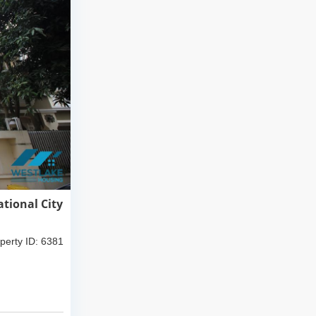
tional City
perty ID: 6381