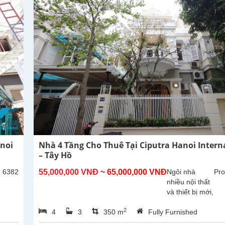
anoi
Nhà 4 Tầng Cho Thuê Tại Ciputra Hanoi Interna
– Tây Hồ
: 6382
55,000,000 VNĐ
~ 65,000,000 VNĐ
Ngôi nhà
Pro
nhiều nội thất
và thiết bị mới,
mang đến
2
4
3
350 m
Fully Furnished
không gian
sống hiện đại,