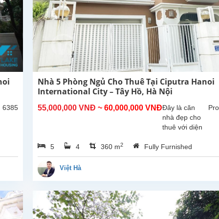
noi
Nhà 5 Phòng Ngủ Cho Thuê Tại Ciputra Hanoi
International City – Tây Hồ, Hà Nội
: 6385
55,000,000 VNĐ
~ 60,000,000 VNĐ
Đây là căn
Pro
nhà đẹp cho
thuê với diện
tích xây dựng
2
5
4
360 m
Fully Furnished
360m², tọa lạc
tại khu đô thị
Ciputra – khu
Việt Hà
dân cư cao
cấp, an ninh
và môi trường
sống...