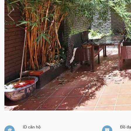
ID căn hộ
Đồ đ