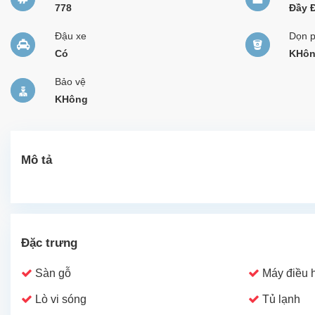
778
Đầy 
Đậu xe
Dọn 
Có
KHô
Bảo vệ
KHông
Mô tả
Đặc trưng
Sàn gỗ
Máy điều 
Lò vi sóng
Tủ lạnh