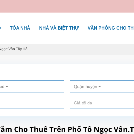
Ộ
TÒA NHÀ
NHÀ VÀ BIỆT THỰ
VĂN PHÒNG CHO T
Ngọc Vân.Tây Hồ
ted
Quận huyện
Tắm Cho Thuê Trên Phố Tô Ngọc Vân.