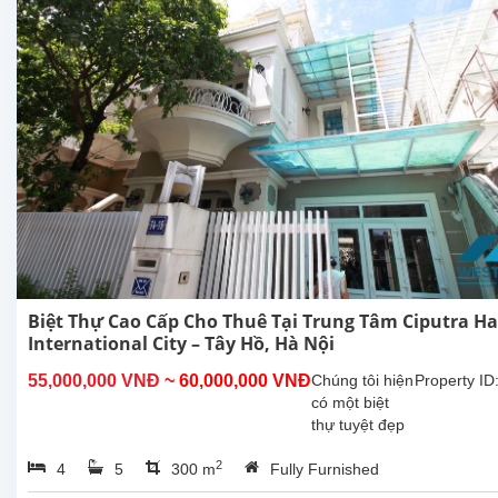
Biệt Thự Cao Cấp Cho Thuê Tại Trung Tâm Ciputra H
International City – Tây Hồ, Hà Nội
55,000,000 VNĐ
~ 60,000,000 VNĐ
Chúng tôi hiện
Property ID
có một biệt
thự tuyệt đẹp
cho thuê tại
2
4
5
300 m
Fully Furnished
trung tâm khu
đô thị Ciputra