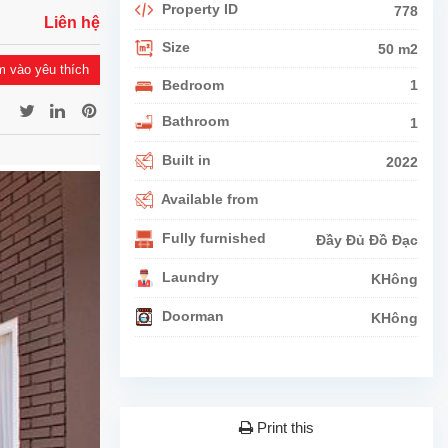
Property ID
778
Liên hệ
Size
50 m2
 vào yêu thích
Bedroom
1
Bathroom
1
Built in
2022
Available from
Fully furnished
Đầy Đủ Đồ Đạc
Laundry
KHông
Doorman
KHông
Print this