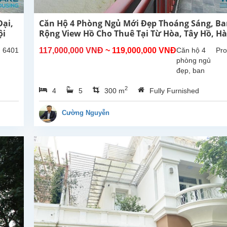
ại,
Căn Hộ 4 Phòng Ngủ Mới Đẹp Thoáng Sáng, B
ội
Rộng View Hồ Cho Thuê Tại Từ Hòa, Tây Hồ, Hà
: 6401
117,000,000 VNĐ
~ 119,000,000 VNĐ
Căn hộ 4
Pro
phòng ngủ
đẹp, ban
công rộng
2
4
5
300 m
Fully Furnished
thoáng mát,
view Hồ tại
Từ Hòa,
Cường Nguyễn
Tây Hồ.
Tổng diện
tích sử
dụng là
300m2,
phòng
khách lớn
với khu...