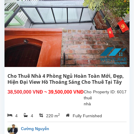
Tô
Ngọc
Vân,
Tây
Hồ,
Hà
Nội.
Vị trí
nằm
trong
hẻm
nhỏ
đường
Cho Thuê Nhà 4 Phòng Ngủ Hoàn Toàn Mới, Đẹp,
Tô
Hiện Đại View Hồ Thoáng Sáng Cho Thuê Tại Tây
Ngọc
Hồ, Hà Nội
38,500,000 VNĐ
~ 39,500,000 VNĐ
Cho
Property ID: 6017
Vân,
thuê
rất...
nhà
4
2
4
4
220 m
Fully Furnished
phòng
ngủ
hoàn
Cường Nguyễn
toàn