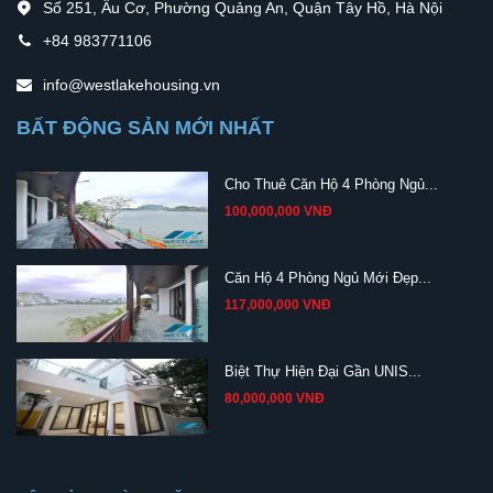
Số 251, Âu Cơ, Phường Quảng An, Quận Tây Hồ, Hà Nội
+84 983771106
info@westlakehousing.vn
BẤT ĐỘNG SẢN MỚI NHẤT
Cho Thuê Căn Hộ 4 Phòng Ngủ...
100,000,000 VNĐ
Căn Hộ 4 Phòng Ngủ Mới Đẹp...
117,000,000 VNĐ
Biệt Thự Hiện Đại Gần UNIS...
80,000,000 VNĐ