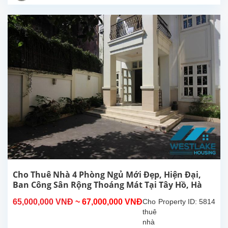
mới
đẹp
hiện
đại,
ban
công,
view
hồ
thoáng
sáng
tại
Tây
Hồ,
gần
khách
sạn
Sheraton,
Cho Thuê Nhà 4 Phòng Ngủ Mới Đẹp, Hiện Đại,
Hồ
Ban Công Sân Rộng Thoáng Mát Tại Tây Hồ, Hà
Tây.
Nội.
65,000,000 VNĐ
~ 67,000,000 VNĐ
Cho
Property ID: 5814
Nhà...
thuê
nhà