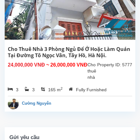
diện
tích
sinh
hoạt
500m²,
bếp
rộng,
8
Cho Thuê Nhà 3 Phòng Ngủ Để Ở Hoặc Làm Quán
phòng
Tại Đường Tô Ngọc Vân, Tây Hồ, Hà Nội.
ngủ
24,000,000 VNĐ
~ 26,000,000 VNĐ
Cho
Property ID: 5777
có
thuê
phòng
nhà
tắm...
3
2
3
3
165 m
Fully Furnished
phòng
ngủ
thoáng
Cường Nguyễn
mát
để ở
hoặc
làm
quán
Gửi yêu cầu
tại