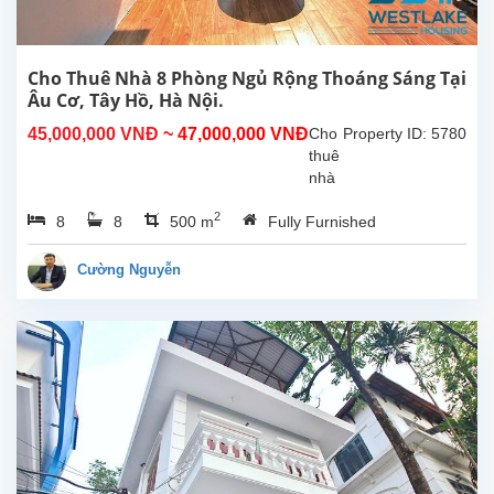
Hồ,
Hà
Nội.
5
Cho Thuê Nhà 8 Phòng Ngủ Rộng Thoáng Sáng Tại
phòng
Âu Cơ, Tây Hồ, Hà Nội.
ngủ
45,000,000 VNĐ
~ 47,000,000 VNĐ
Cho
Property ID: 5780
rộng
thuê
rãi4...
nhà
8
2
8
8
500 m
Fully Furnished
phòng
ngủ
rộng
Cường Nguyễn
sáng
thoáng
tại
Âu
Cơ,
Tây
Hồ,
Hà
Nội.
Tổng