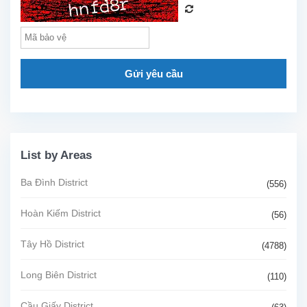
Gửi yêu cầu
List by Areas
Ba Đình District
(556)
Hoàn Kiếm District
(56)
Tây Hồ District
(4788)
Long Biên District
(110)
Cầu Giấy District