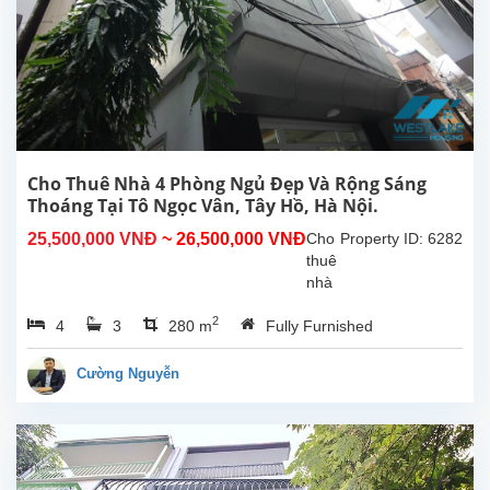
Cho Thuê Nhà 4 Phòng Ngủ Đẹp Và Rộng Sáng
Thoáng Tại Tô Ngọc Vân, Tây Hồ, Hà Nội.
25,500,000 VNĐ
~ 26,500,000 VNĐ
Cho
Property ID: 6282
thuê
nhà
4
2
4
3
280 m
Fully Furnished
phòng
ngủ
đẹp,
Cường Nguyễn
rộng
rãi
thoáng
mát,
tại