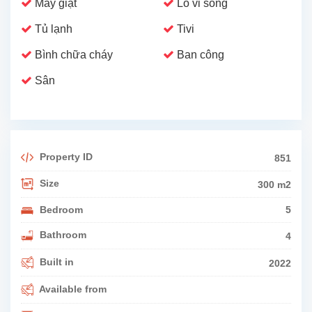
Máy giặt
Lò vi sóng
Tủ lạnh
Tivi
Bình chữa cháy
Ban công
Sân
Property ID
851
Size
300 m2
Bedroom
5
Bathroom
4
Built in
2022
Available from