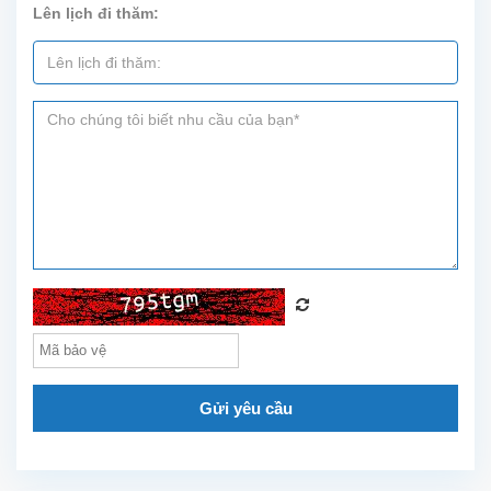
Lên lịch đi thăm:
tích
đất
70m²,
diện
tích
xây...
Gửi yêu cầu