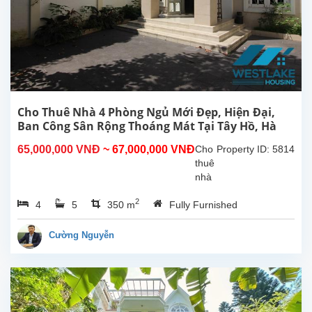
sáng
tại
Tây
Hồ,
gần
khách
sạn
Sheraton,
Cho Thuê Nhà 4 Phòng Ngủ Mới Đẹp, Hiện Đại,
Hồ
Ban Công Sân Rộng Thoáng Mát Tại Tây Hồ, Hà
Tây.
Nội.
65,000,000 VNĐ
~ 67,000,000 VNĐ
Cho
Property ID: 5814
Nhà...
thuê
nhà
4
2
4
5
350 m
Fully Furnished
phòng
ngủ
mới
Cường Nguyễn
đẹp,
hiện
đại,
ban
công,