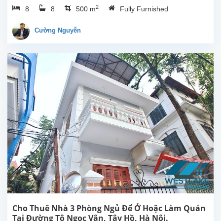
2
8
8
500 m
Fully Furnished
phòng
ngủ
rộng
Cường Nguyễn
sáng
thoáng
tại
Âu
Cơ,
Tây
Hồ,
Hà
Nội.
Tổng
diện
tích
sinh
hoạt
500m²,
bếp
rộng,
8
Cho Thuê Nhà 3 Phòng Ngủ Để Ở Hoặc Làm Quán
phòng
Tại Đường Tô Ngọc Vân, Tây Hồ, Hà Nội.