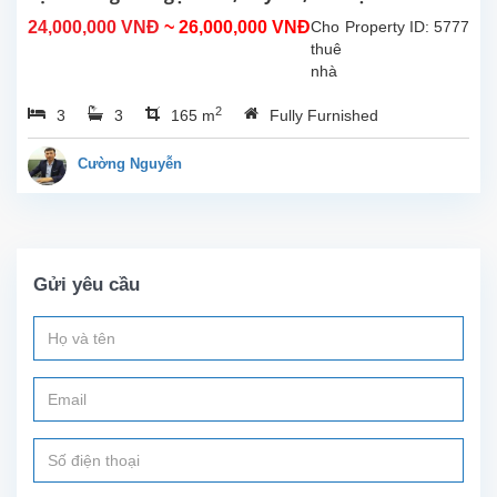
ngủ
24,000,000 VNĐ
~ 26,000,000 VNĐ
Cho
Property ID: 5777
có
thuê
phòng
nhà
tắm...
3
2
3
3
165 m
Fully Furnished
phòng
ngủ
thoáng
Cường Nguyễn
mát
để ở
hoặc
làm
quán
Gửi yêu cầu
tại
đường
Tô
Ngọc
Vân,
Tây
Hồ,
Hà
Nội.
Diện