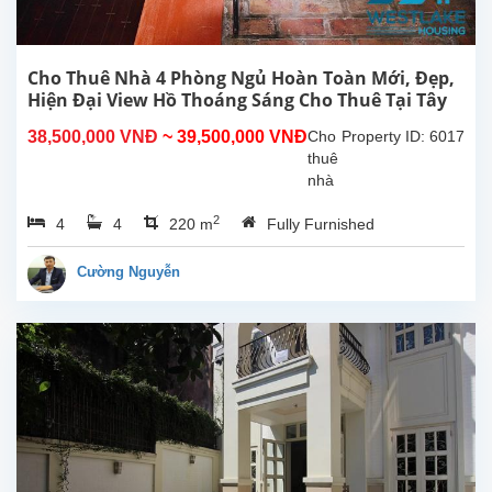
trong
hẻm
nhỏ
đường
Cho Thuê Nhà 4 Phòng Ngủ Hoàn Toàn Mới, Đẹp,
Tô
Hiện Đại View Hồ Thoáng Sáng Cho Thuê Tại Tây
Ngọc
Hồ, Hà Nội
38,500,000 VNĐ
~ 39,500,000 VNĐ
Cho
Property ID: 6017
Vân,
thuê
rất...
nhà
4
2
4
4
220 m
Fully Furnished
phòng
ngủ
hoàn
Cường Nguyễn
toàn
mới
đẹp
hiện
đại,
ban
công,
view
hồ
thoáng