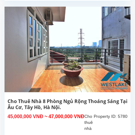
thoáng
mát
có
hồ
bơi
ngoài
trời
và
sân
vườn
rộng
tại
Tây
Hồ,
Hà
Nội.
5
Cho Thuê Nhà 8 Phòng Ngủ Rộng Thoáng Sáng Tại
phòng
Âu Cơ, Tây Hồ, Hà Nội.
ngủ
45,000,000 VNĐ
~ 47,000,000 VNĐ
Cho
Property ID: 5780
rộng
thuê
rãi4...
nhà
8