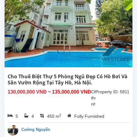
sân
rông,
thoáng
mát
tại
Tây
Hồ,
Hà
Nội.
Tầng
1
gồm
phòng
Cho Thuê Biệt Thự 5 Phòng Ngủ Đẹp Có Hồ Bơi Và
khách
Sân Vườn Rộng Tại Tây Hồ, Hà Nội.
và
130,000,000 VNĐ
~ 135,000,000 VNĐ
Cho
Property ID: 5811
bếp
thuê
rộng,...
nhà
5
2
5
4
450 m
Fully Furnished
phòng
ngủ
tuyệt
Cường Nguyễn
đẹp,