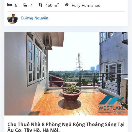
2
5
4
450 m
Fully Furnished
phòng
ngủ
tuyệt
Cường Nguyễn
đẹp,
thoáng
mát
có
hồ
bơi
ngoài
trời
và
sân
vườn
rộng
tại
Tây
Hồ,
Hà
Nội.
5
Cho Thuê Nhà 8 Phòng Ngủ Rộng Thoáng Sáng Tại
phòng
Âu Cơ, Tây Hồ, Hà Nội.