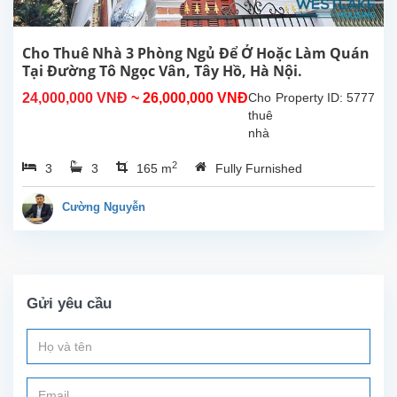
bếp
rộng,
8
Cho Thuê Nhà 3 Phòng Ngủ Để Ở Hoặc Làm Quán
phòng
Tại Đường Tô Ngọc Vân, Tây Hồ, Hà Nội.
ngủ
24,000,000 VNĐ
~ 26,000,000 VNĐ
Cho
Property ID: 5777
có
thuê
phòng
nhà
tắm...
3
2
3
3
165 m
Fully Furnished
phòng
ngủ
thoáng
Cường Nguyễn
mát
để ở
hoặc
làm
quán
Gửi yêu cầu
tại
đường
Tô
Ngọc
Vân,