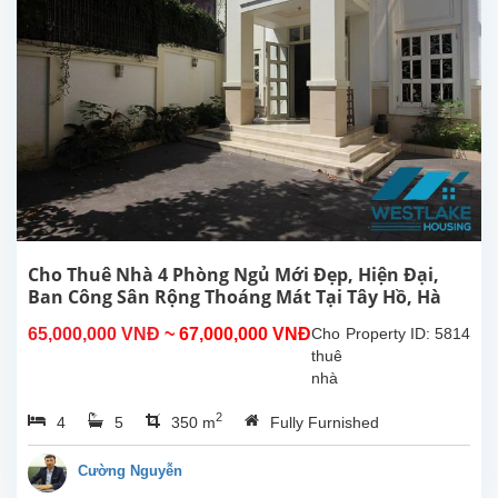
ban
công,
view
hồ
thoáng
sáng
tại
Tây
Hồ,
gần
khách
sạn
Sheraton,
Cho Thuê Nhà 4 Phòng Ngủ Mới Đẹp, Hiện Đại,
Hồ
Ban Công Sân Rộng Thoáng Mát Tại Tây Hồ, Hà
Tây.
Nội.
65,000,000 VNĐ
~ 67,000,000 VNĐ
Cho
Property ID: 5814
Nhà...
thuê
nhà
4
2
4
5
350 m
Fully Furnished
phòng
ngủ
mới
Cường Nguyễn
đẹp,