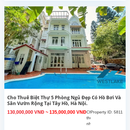
hiện
đại,
ban
công,
sân
rông,
thoáng
mát
tại
Tây
Hồ,
Hà
Nội.
Tầng
1
gồm
phòng
Cho Thuê Biệt Thự 5 Phòng Ngủ Đẹp Có Hồ Bơi Và
khách
Sân Vườn Rộng Tại Tây Hồ, Hà Nội.
và
130,000,000 VNĐ
~ 135,000,000 VNĐ
Cho
Property ID: 5811
bếp
thuê
rộng,...
nhà
5