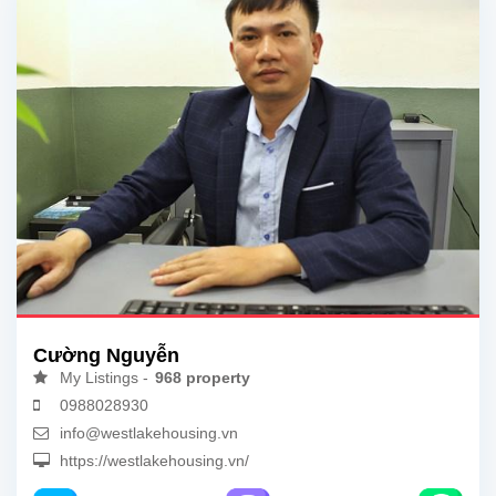
Cường Nguyễn
My Listings -
968 property
0988028930
info@westlakehousing.vn
https://westlakehousing.vn/