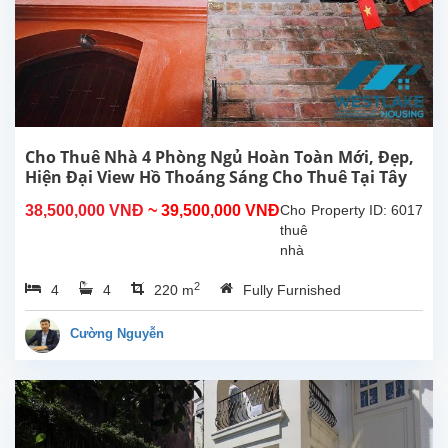
Hà
Nội.
Vị trí
nằm
trong
hẻm
nhỏ
đường
Cho Thuê Nhà 4 Phòng Ngủ Hoàn Toàn Mới, Đẹp,
Tô
Hiện Đại View Hồ Thoáng Sáng Cho Thuê Tại Tây
Ngọc
Hồ, Hà Nội
38,500,000 VNĐ
~ 39,500,000 VNĐ
Cho
Property ID: 6017
Vân,
thuê
rất...
nhà
4
2
4
4
220 m
Fully Furnished
phòng
ngủ
hoàn
Cường Nguyễn
toàn
mới
đẹp
hiện
đại,