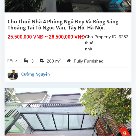
Cho Thuê Nhà 4 Phòng Ngủ Đẹp Và Rộng Sáng
Thoáng Tại Tô Ngọc Vân, Tây Hồ, Hà Nội.
25,500,000 VNĐ
~ 26,500,000 VNĐ
Cho
Property ID: 6282
thuê
nhà
4
2
4
3
280 m
Fully Furnished
phòng
ngủ
đẹp,
Cường Nguyễn
rộng
rãi
thoáng
mát,
tại
Tô
Ngọc
Vân,
Tây
Hồ,