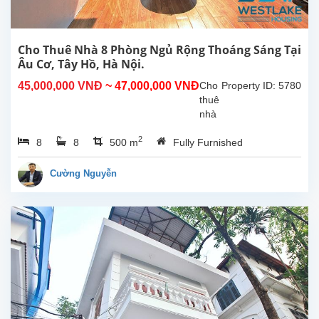
Hồ,
Hà
Nội.
5
Cho Thuê Nhà 8 Phòng Ngủ Rộng Thoáng Sáng Tại
phòng
Âu Cơ, Tây Hồ, Hà Nội.
ngủ
45,000,000 VNĐ
~ 47,000,000 VNĐ
Cho
Property ID: 5780
rộng
thuê
rãi4...
nhà
8
2
8
8
500 m
Fully Furnished
phòng
ngủ
rộng
Cường Nguyễn
sáng
thoáng
tại
Âu
Cơ,
Tây
Hồ,
Hà
Nội.
Tổng