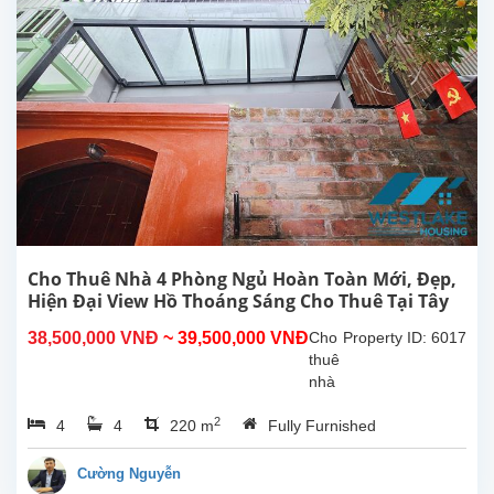
Tô
Ngọc
Vân,
Tây
Hồ,
Hà
Nội.
Vị trí
nằm
trong
hẻm
nhỏ
đường
Cho Thuê Nhà 4 Phòng Ngủ Hoàn Toàn Mới, Đẹp,
Tô
Hiện Đại View Hồ Thoáng Sáng Cho Thuê Tại Tây
Ngọc
Hồ, Hà Nội
38,500,000 VNĐ
~ 39,500,000 VNĐ
Cho
Property ID: 6017
Vân,
thuê
rất...
nhà
4
2
4
4
220 m
Fully Furnished
phòng
ngủ
hoàn
Cường Nguyễn
toàn