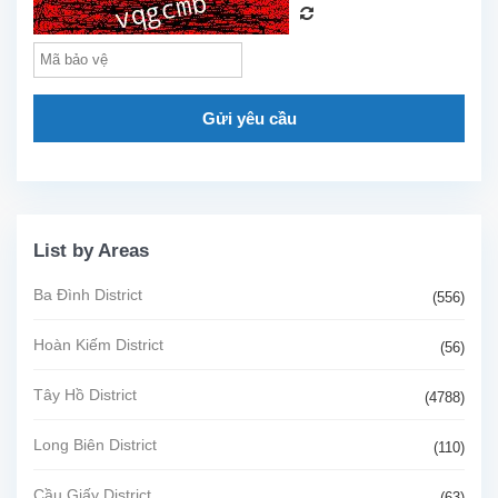
Gửi yêu cầu
List by Areas
Ba Đình District
(556)
Hoàn Kiếm District
(56)
Tây Hồ District
(4788)
Long Biên District
(110)
Cầu Giấy District
(63)