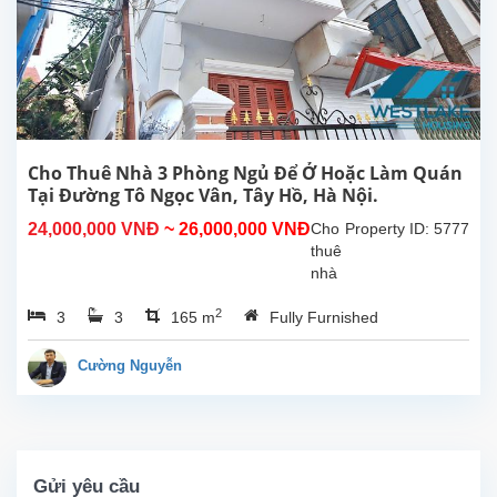
diện
tích
sinh
hoạt
500m²,
bếp
rộng,
8
Cho Thuê Nhà 3 Phòng Ngủ Để Ở Hoặc Làm Quán
phòng
Tại Đường Tô Ngọc Vân, Tây Hồ, Hà Nội.
ngủ
24,000,000 VNĐ
~ 26,000,000 VNĐ
Cho
Property ID: 5777
có
thuê
phòng
nhà
tắm...
3
2
3
3
165 m
Fully Furnished
phòng
ngủ
thoáng
Cường Nguyễn
mát
để ở
hoặc
làm
quán
Gửi yêu cầu
tại