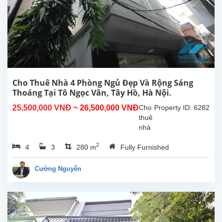
Cho Thuê Nhà 4 Phòng Ngủ Đẹp Và Rộng Sáng
Thoáng Tại Tô Ngọc Vân, Tây Hồ, Hà Nội.
25,500,000 VNĐ
~ 26,500,000 VNĐ
Cho
Property ID: 6282
thuê
nhà
4
2
4
3
280 m
Fully Furnished
phòng
ngủ
đẹp,
Cường Nguyễn
rộng
rãi
thoáng
mát,
tại