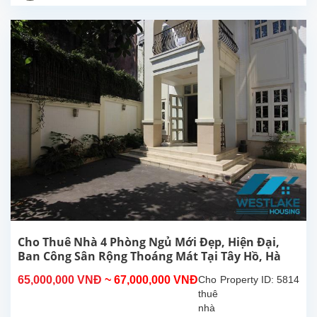
mới
đẹp
hiện
đại,
ban
công,
view
hồ
thoáng
sáng
tại
Tây
Hồ,
gần
khách
sạn
Sheraton,
Cho Thuê Nhà 4 Phòng Ngủ Mới Đẹp, Hiện Đại,
Hồ
Ban Công Sân Rộng Thoáng Mát Tại Tây Hồ, Hà
Tây.
Nội.
65,000,000 VNĐ
~ 67,000,000 VNĐ
Cho
Property ID: 5814
Nhà...
thuê
nhà