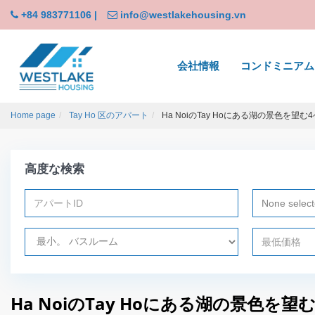
+84 983771106
|
info@westlakehousing.vn
会社情報
コンドミニアム
Home page
Tay Ho 区のアパート
Ha NoiのTay Hoにある湖の景色を
高度な検索
None selec
Ha NoiのTay Hoにある湖の景色