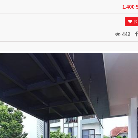
1,400 
お
442