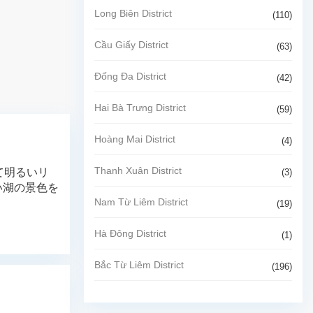
Long Biên District
(110)
Cầu Giấy District
(63)
Đống Đa District
(42)
Hai Bà Trưng District
(59)
Hoàng Mai District
(4)
Thanh Xuân District
て明るいリ
(3)
い湖の景色を
Nam Từ Liêm District
(19)
Hà Đông District
(1)
Bắc Từ Liêm District
(196)