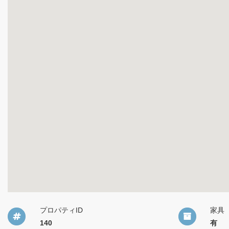
プロパティID
家具
140
有