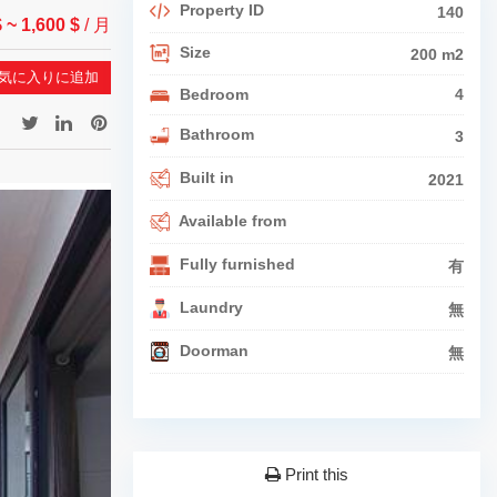
Property ID
140
$
~ 1,600 $
/ 月
Size
200 m2
気に入りに追加
Bedroom
4
Bathroom
3
Built in
2021
Available from
Fully furnished
有
Laundry
無
Doorman
無
Print this