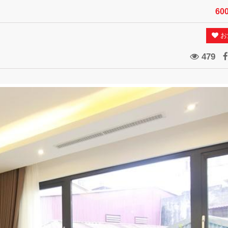
60
お
479