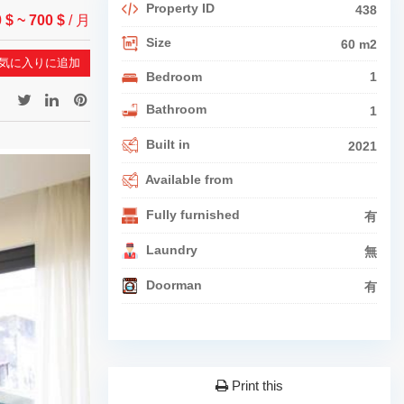
Property ID
438
0 $
~ 700 $
/ 月
Size
60 m2
気に入りに追加
Bedroom
1
Bathroom
1
Built in
2021
Available from
Fully furnished
有
Laundry
無
Doorman
有
Print this