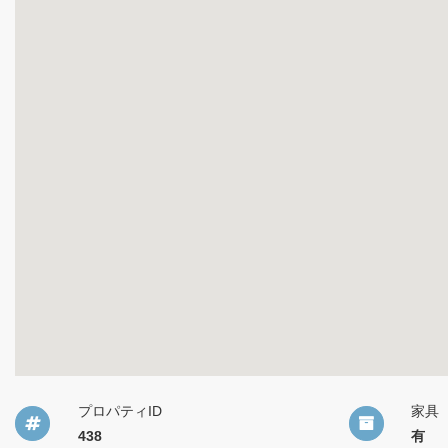
プロパティID
家具
438
有