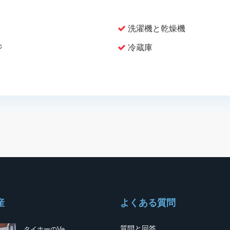
洗濯機と乾燥機
ジ
冷蔵庫
産
よくある質問
質問と回答
タイホーのVe...