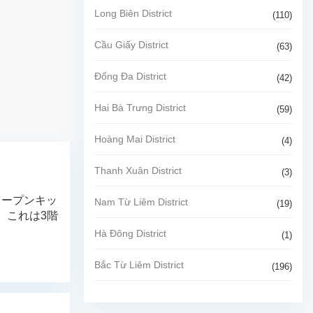
Long Biên District
(110)
Cầu Giấy District
(63)
Đống Đa District
(42)
Hai Bà Trưng District
(59)
Hoàng Mai District
(4)
Thanh Xuân District
(3)
オープンキッ
Nam Từ Liêm District
(19)
 これは3階
Hà Đông District
(1)
Bắc Từ Liêm District
(196)