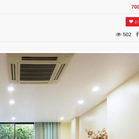
70
お
502