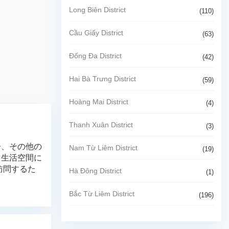
Long Biên District
(110)
Cầu Giấy District
(63)
Đống Đa District
(42)
Hai Bà Trưng District
(59)
Hoàng Mai District
(4)
Thanh Xuân District
(3)
子、その他の
Nam Từ Liêm District
(19)
、生活空間に
訪問するた
Hà Đông District
(1)
Bắc Từ Liêm District
(196)