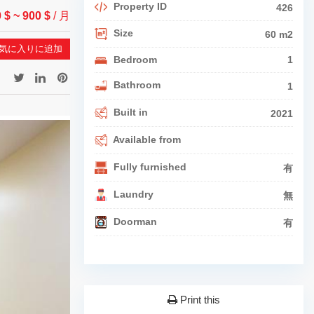
Property ID
426
0 $
~ 900 $
/ 月
Size
60 m2
気に入りに追加
Bedroom
1
Bathroom
1
Built in
2021
Available from
Fully furnished
有
Laundry
無
Doorman
有
Print this