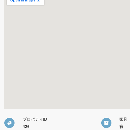
プロパティID
家具
426
有