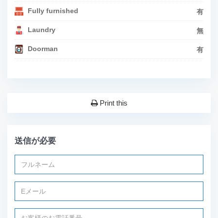
Fully furnished
有
Laundry
無
Doorman
有
Print this
送信が必要