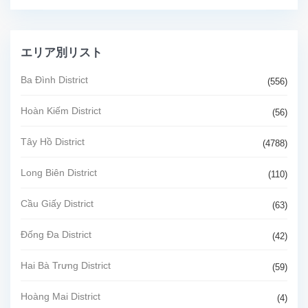
エリア別リスト
Ba Đình District
(556)
Hoàn Kiếm District
(56)
Tây Hồ District
(4788)
Long Biên District
(110)
Cầu Giấy District
(63)
Đống Đa District
(42)
Hai Bà Trưng District
(59)
Hoàng Mai District
(4)