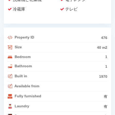
冷蔵庫
テレビ
Property ID
476
Size
40 m2
Bedroom
1
Bathroom
1
Built in
1970
Available from
Fully furnished
有
Laundry
有