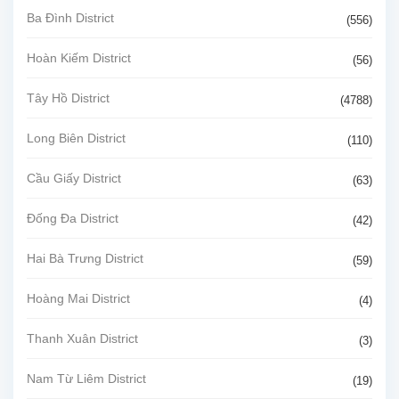
Ba Đình District
(556)
Hoàn Kiếm District
(56)
Tây Hồ District
(4788)
Long Biên District
(110)
Cầu Giấy District
(63)
Đống Đa District
(42)
Hai Bà Trưng District
(59)
Hoàng Mai District
(4)
Thanh Xuân District
(3)
Nam Từ Liêm District
(19)