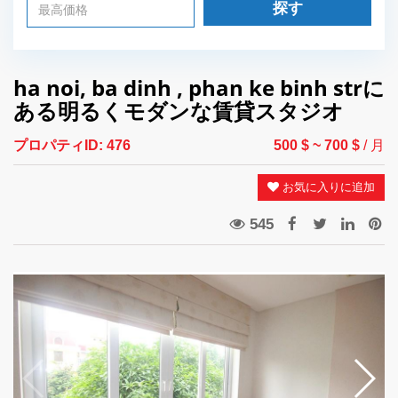
探す
ha noi, ba dinh , phan ke binh strに
ある明るくモダンな賃貸スタジオ
プロパティID:
476
500 $
~ 700 $
/ 月
お気に入りに追加
545