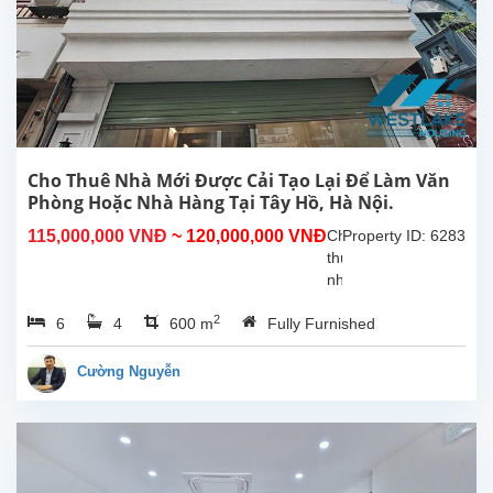
Cho Thuê Nhà Mới Được Cải Tạo Lại Để Làm Văn
Phòng Hoặc Nhà Hàng Tại Tây Hồ, Hà Nội.
115,000,000 VNĐ
~ 120,000,000 VNĐ
Cho
Property ID: 6283
thuê
nhà
đã
2
6
4
600 m
Fully Furnished
được
cải
tạo
Cường Nguyễn
lại
đẹp,
rộng
rãi,
thoáng