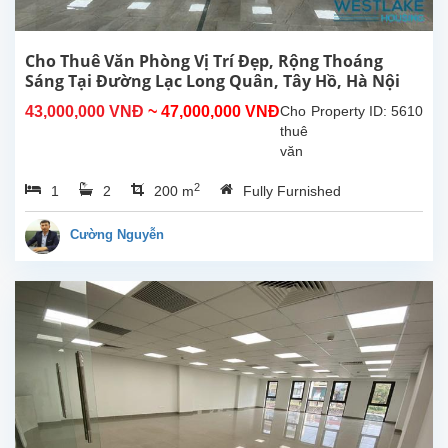
phòng,
cửa
hàng
Cho Thuê Văn Phòng Vị Trí Đẹp, Rộng Thoáng
hoặc
Sáng Tại Đường Lạc Long Quân, Tây Hồ, Hà Nội
nhà
43,000,000 VNĐ
~ 47,000,000 VNĐ
Cho
Property ID: 5610
hàng......
thuê
văn
phòng
2
1
2
200 m
Fully Furnished
diện
tích
lớn
Cường Nguyễn
tại
đường
Lạc
Long
Quân,
quận
Tây
Hồ,
Hà
Nội.