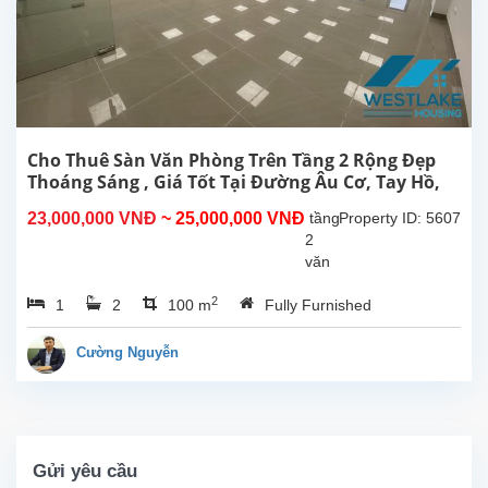
Diện
tích
sử
dụng
600m2,
3
tầng,
mỗi
Cho Thuê Sàn Văn Phòng Trên Tầng 2 Rộng Đẹp
tầng
Thoáng Sáng , Giá Tốt Tại Đường Âu Cơ, Tay Hồ,
200m2,
Hà Nội
23,000,000 VNĐ
~ 25,000,000 VNĐ
tầng
Property ID: 5607
có
2
gara
văn
ô...
phòng
2
1
2
100 m
Fully Furnished
rộng
đẹp
thoáng
Cường Nguyễn
sáng
cho
thuê
tại
đường
Gửi yêu cầu
Âu