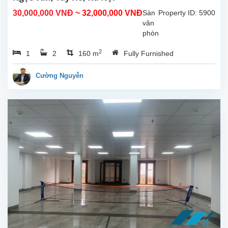
khu
30,000,000 VNĐ
~ 32,000,000 VNĐ
Sàn
Property ID: 5900
vực
văn
Tây
phòng
Hồ,...
cho
2
1
2
160 m
Fully Furnished
thuê
nằm
trên
Cường Nguyễn
trục
đường
chính
phố
Tô
Ngọc
Vân,
Tây
Hồ,
Hà
Nội.
Thích
hợp
làm
văn