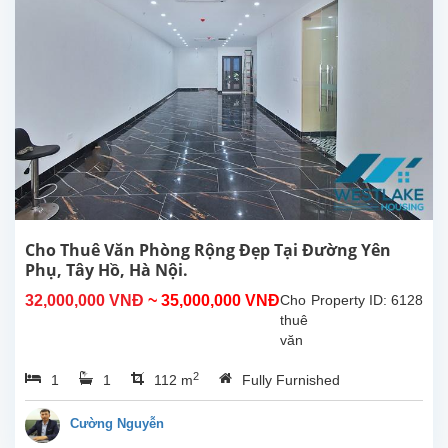
sáng,
thích
hợp
làm
văn
phòng
hoặc
nhà
hàng
tại
Tây
Hồ,
Hà
Cho Thuê Văn Phòng Rộng Đẹp Tại Đường Yên
Nội.
Phụ, Tây Hồ, Hà Nội.
Diện
32,000,000 VNĐ
~ 35,000,000 VNĐ
Cho
Property ID: 6128
tích...
thuê
văn
phòng,
2
1
1
112 m
Fully Furnished
quán
cà
phê
Cường Nguyễn
tại