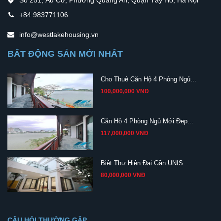
Số 251, Âu Cơ, Phường Quảng An, Quận Tây Hồ, Hà Nội
+84 983771106
info@westlakehousing.vn
BẤT ĐỘNG SẢN MỚI NHẤT
Cho Thuê Căn Hộ 4 Phòng Ngủ...
100,000,000 VNĐ
Căn Hộ 4 Phòng Ngủ Mới Đẹp...
117,000,000 VNĐ
Biệt Thự Hiện Đại Gần UNIS...
80,000,000 VNĐ
CÂU HỎI THƯỜNG GẶP