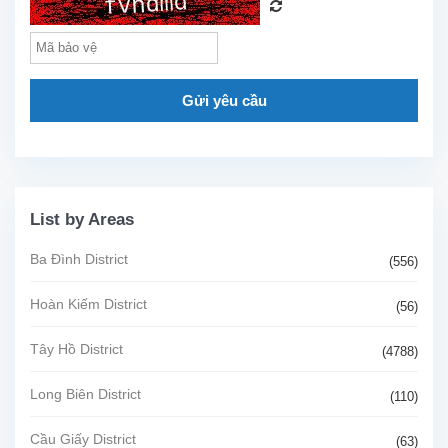
Gửi yêu cầu
List by Areas
Ba Đình District
(556)
Hoàn Kiếm District
(56)
Tây Hồ District
(4788)
Long Biên District
(110)
Cầu Giấy District
(63)