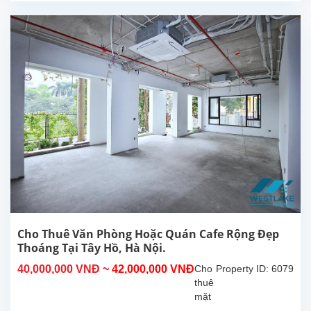
phố
Yên
Phụ,
Tây
Hồ,
Hà
Nội.
Tổng
diện
tích
112m²,
bao
gồm
nhà
vệ
sinh
riêng.
Cho Thuê Văn Phòng Hoặc Quán Cafe Rộng Đẹp
Vị trí
Thoáng Tại Tây Hồ, Hà Nội.
đắc
40,000,000 VNĐ
~ 42,000,000 VNĐ
Cho
Property ID: 6079
địa
thuê
gần...
mặt
bằng