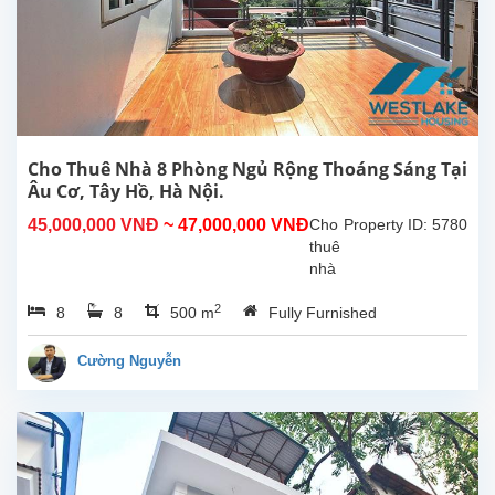
vườn
rộng
tại
Tây
Hồ,
Hà
Nội.
5
Cho Thuê Nhà 8 Phòng Ngủ Rộng Thoáng Sáng Tại
phòng
Âu Cơ, Tây Hồ, Hà Nội.
ngủ
45,000,000 VNĐ
~ 47,000,000 VNĐ
Cho
Property ID: 5780
rộng
thuê
rãi4...
nhà
8
2
8
8
500 m
Fully Furnished
phòng
ngủ
rộng
Cường Nguyễn
sáng
thoáng
tại
Âu
Cơ,
Tây