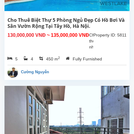
Tầng
1
gồm
phòng
Cho Thuê Biệt Thự 5 Phòng Ngủ Đẹp Có Hồ Bơi Và
khách
Sân Vườn Rộng Tại Tây Hồ, Hà Nội.
và
130,000,000 VNĐ
~ 135,000,000 VNĐ
Cho
Property ID: 5811
bếp
thuê
rộng,...
nhà
5
2
5
4
450 m
Fully Furnished
phòng
ngủ
tuyệt
Cường Nguyễn
đẹp,
thoáng
mát
có
hồ
bơi
ngoài
trời
và
sân