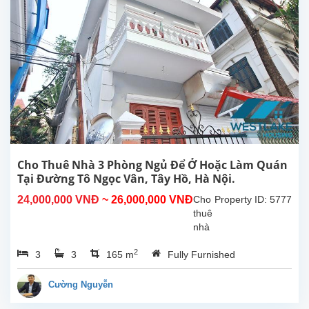
Hồ,
Hà
Nội.
Tổng
diện
tích
sinh
hoạt
500m²,
bếp
rộng,
8
Cho Thuê Nhà 3 Phòng Ngủ Để Ở Hoặc Làm Quán
phòng
Tại Đường Tô Ngọc Vân, Tây Hồ, Hà Nội.
ngủ
24,000,000 VNĐ
~ 26,000,000 VNĐ
Cho
Property ID: 5777
có
thuê
phòng
nhà
tắm...
3
2
3
3
165 m
Fully Furnished
phòng
ngủ
thoáng
Cường Nguyễn
mát