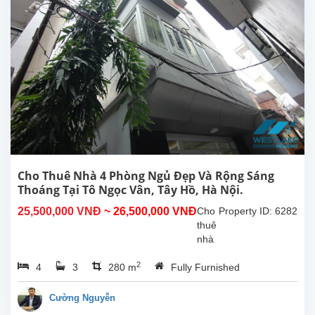
Cho Thuê Nhà 4 Phòng Ngủ Đẹp Và Rộng Sáng
Thoáng Tại Tô Ngọc Vân, Tây Hồ, Hà Nội.
25,500,000 VNĐ
~ 26,500,000 VNĐ
Cho
Property ID: 6282
thuê
nhà
4
2
4
3
280 m
Fully Furnished
phòng
ngủ
đẹp,
Cường Nguyễn
rộng