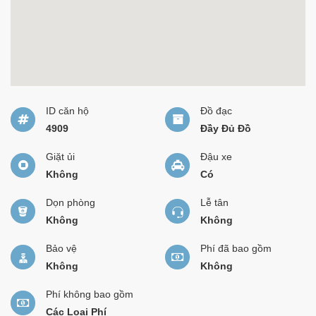
ID căn hộ
Đồ đạc
4909
Đầy Đủ Đồ
Giặt ủi
Đậu xe
Không
Có
Dọn phòng
Lễ tân
Không
Không
Bảo vệ
Phí đã bao gồm
Không
Không
Phí không bao gồm
Các Loại Phí