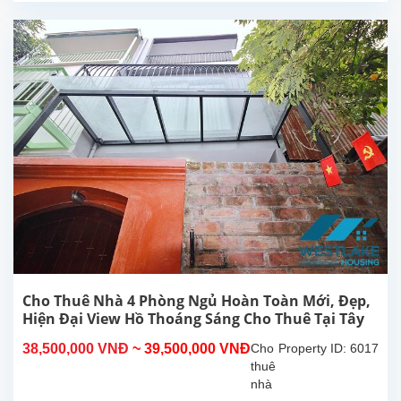
rãi
thoáng
mát,
tại
Tô
Ngọc
Vân,
Tây
Hồ,
Hà
Nội.
Vị trí
nằm
trong
hẻm
nhỏ
đường
Cho Thuê Nhà 4 Phòng Ngủ Hoàn Toàn Mới, Đẹp,
Tô
Hiện Đại View Hồ Thoáng Sáng Cho Thuê Tại Tây
Ngọc
Hồ, Hà Nội
38,500,000 VNĐ
~ 39,500,000 VNĐ
Cho
Property ID: 6017
Vân,
thuê
rất...
nhà