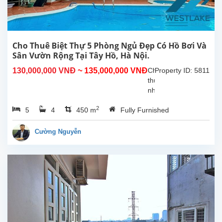
Nội.
Tầng
1
gồm
phòng
Cho Thuê Biệt Thự 5 Phòng Ngủ Đẹp Có Hồ Bơi Và
khách
Sân Vườn Rộng Tại Tây Hồ, Hà Nội.
và
130,000,000 VNĐ
~ 135,000,000 VNĐ
Cho
Property ID: 5811
bếp
thuê
rộng,...
nhà
5
2
5
4
450 m
Fully Furnished
phòng
ngủ
tuyệt
Cường Nguyễn
đẹp,
thoáng
mát
có
hồ
bơi
ngoài
trời
và