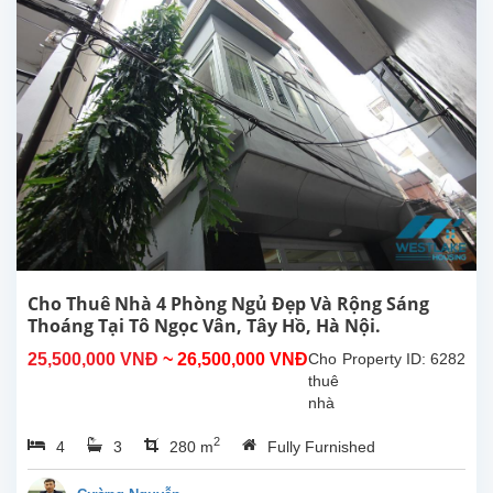
Cho Thuê Nhà 4 Phòng Ngủ Đẹp Và Rộng Sáng
Thoáng Tại Tô Ngọc Vân, Tây Hồ, Hà Nội.
25,500,000 VNĐ
~ 26,500,000 VNĐ
Cho
Property ID: 6282
thuê
nhà
4
2
4
3
280 m
Fully Furnished
phòng
ngủ
đẹp,