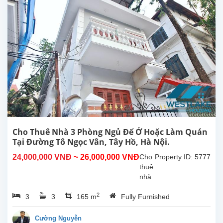
Cơ,
Tây
Hồ,
Hà
Nội.
Tổng
diện
tích
sinh
hoạt
500m²,
bếp
rộng,
8
Cho Thuê Nhà 3 Phòng Ngủ Để Ở Hoặc Làm Quán
phòng
Tại Đường Tô Ngọc Vân, Tây Hồ, Hà Nội.
ngủ
24,000,000 VNĐ
~ 26,000,000 VNĐ
Cho
Property ID: 5777
có
thuê
phòng
nhà
tắm...
3
2
3
3
165 m
Fully Furnished
phòng
ngủ
thoáng
Cường Nguyễn