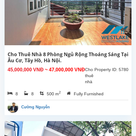
sân
vườn
rộng
tại
Tây
Hồ,
Hà
Nội.
5
Cho Thuê Nhà 8 Phòng Ngủ Rộng Thoáng Sáng Tại
phòng
Âu Cơ, Tây Hồ, Hà Nội.
ngủ
45,000,000 VNĐ
~ 47,000,000 VNĐ
Cho
Property ID: 5780
rộng
thuê
rãi4...
nhà
8
2
8
8
500 m
Fully Furnished
phòng
ngủ
rộng
Cường Nguyễn
sáng
thoáng
tại
Âu