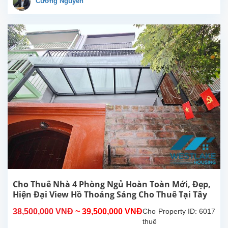
Cường Nguyễn
rộng
rãi
thoáng
mát,
tại
Tô
Ngọc
Vân,
Tây
Hồ,
Hà
Nội.
Vị trí
nằm
trong
hẻm
nhỏ
đường
Cho Thuê Nhà 4 Phòng Ngủ Hoàn Toàn Mới, Đẹp,
Tô
Hiện Đại View Hồ Thoáng Sáng Cho Thuê Tại Tây
Ngọc
Hồ, Hà Nội
38,500,000 VNĐ
~ 39,500,000 VNĐ
Cho
Property ID: 6017
Vân,
thuê
rất...