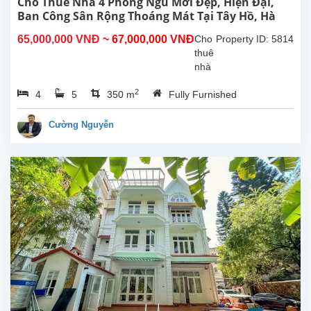
Cho Thuê Nhà 4 Phòng Ngủ Mới Đẹp, Hiện Đại,
Hồ
Ban Công Sân Rộng Thoáng Mát Tại Tây Hồ, Hà
Tây.
Nội.
65,000,000 VNĐ
~ 67,000,000 VNĐ
Cho
Property ID: 5814
Nhà...
thuê
nhà
4
2
4
5
350 m
Fully Furnished
phòng
ngủ
mới
Cường Nguyễn
đẹp,
hiện
đại,
ban
công,
sân
rông,
thoáng
mát
tại
Tây
Hồ,
Hà