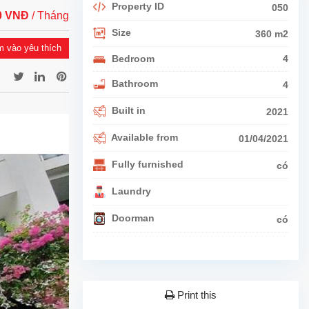
Property ID
050
00 VNĐ
/ Tháng
Size
360 m2
 vào yêu thích
Bedroom
4
Bathroom
4
Built in
2021
Available from
01/04/2021
Fully furnished
có
Laundry
Doorman
có
Print this