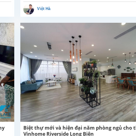
Riverside
Long Biên.
Việt Hà
Biệt thự có
khu vực
sinh hoạt
chung rộng
rãi, nơi
phòng
khách và
bếp mở...
ny
Biệt thự mới và hiện đại năm phòng ngủ cho t
Vinhome Riverside Long Biên