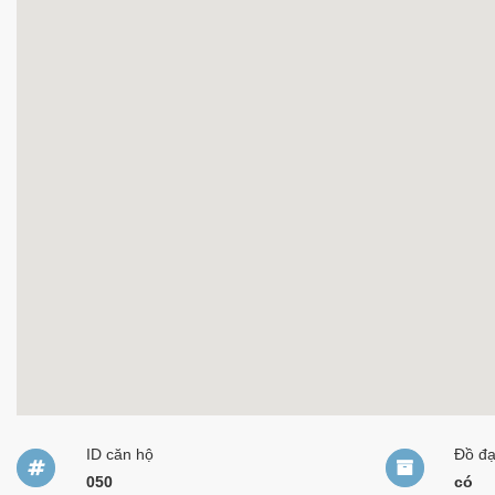
ID căn hộ
Đồ đ
050
có