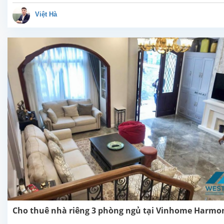
thuê. Tổng
diện tích sử
Việt Hà
dụng khoảng
480m2 xây
dựng 3 tầng
nổi 1 tầng
hầm, sân...
Cho thuê nhà riêng 3 phòng ngủ tại Vinhome Harmo