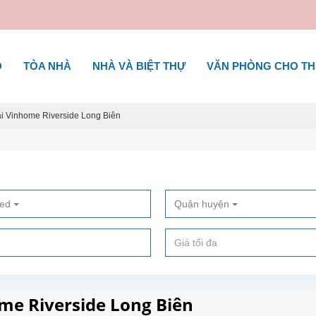
Ộ
TÒA NHÀ
NHÀ VÀ BIỆT THỰ
VĂN PHÒNG CHO T
i Vinhome Riverside Long Biên
ted
Quận huyện
me Riverside Long Biên