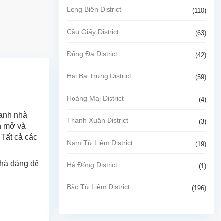
Long Biên District
(110)
Cầu Giấy District
(63)
Đống Đa District
(42)
Hai Bà Trưng District
(59)
Hoàng Mai District
(4)
uanh nhà
Thanh Xuân District
(3)
an mở và
 Tất cả các
Nam Từ Liêm District
(19)
nhà đáng để
Hà Đông District
(1)
Bắc Từ Liêm District
(196)