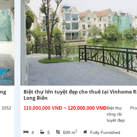
ong
Biệt thự lớn tuyệt đẹp cho thuê tại Vinhome R
Long Biên
: 3252
110,000,000 VNĐ
~ 120,000,000 VNĐ
Biệt thự
Pro
rộng rãi
tuyệt đẹp
cho thuê tại
2
4
5
600 m
Fully Furnished
Vinhome