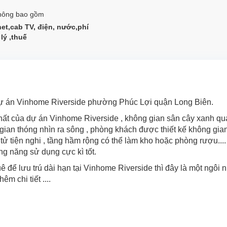
hông bao gồm
net,cab TV, điện, nước,phí
lý ,thuế
dự án Vinhome Riverside phường Phúc Lợi quận Long Biên.
nhất của dự án Vinhome Riverside , không gian sân cây xanh q
gian thóng nhìn ra sông , phòng khách được thiết kế không gi
tử tiện nghi , tầng hầm rộng có thể làm kho hoặc phòng rượu....
công năng sử dụng cực kì tốt.
 để lưu trú dài hạn tại Vinhome Riverside thì đây là một ngôi 
m chi tiết ....