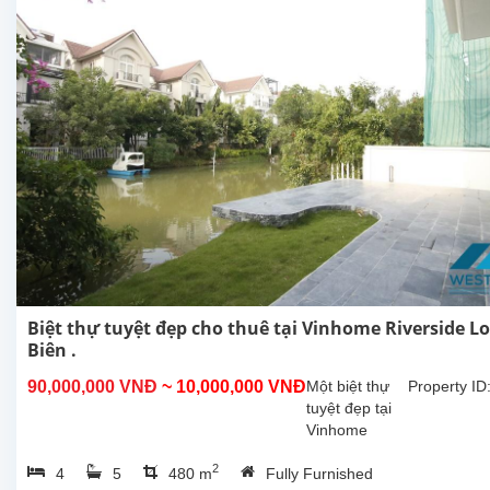
Biệt thự tuyệt đẹp cho thuê tại Vinhome Riverside L
Biên .
90,000,000 VNĐ
~ 10,000,000 VNĐ
Một biệt thự
Property ID
tuyệt đẹp tại
Vinhome
Riverside
2
4
5
480 m
Fully Furnished
Long Biên cho