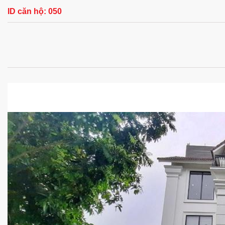
ID căn hộ:
050