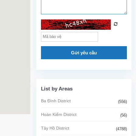
Gửi yêu cầu
List by Areas
Ba Đình District
(556)
Hoàn Kiếm District
(56)
Tây Hồ District
(4788)