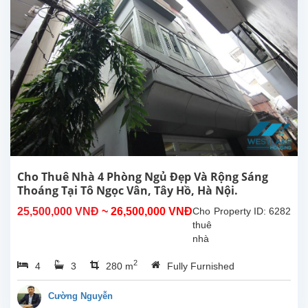
Cho Thuê Nhà 4 Phòng Ngủ Đẹp Và Rộng Sáng
Thoáng Tại Tô Ngọc Vân, Tây Hồ, Hà Nội.
25,500,000 VNĐ
~ 26,500,000 VNĐ
Cho
Property ID: 6282
thuê
nhà
4
2
4
3
280 m
Fully Furnished
phòng
ngủ
đẹp,
Cường Nguyễn
rộng