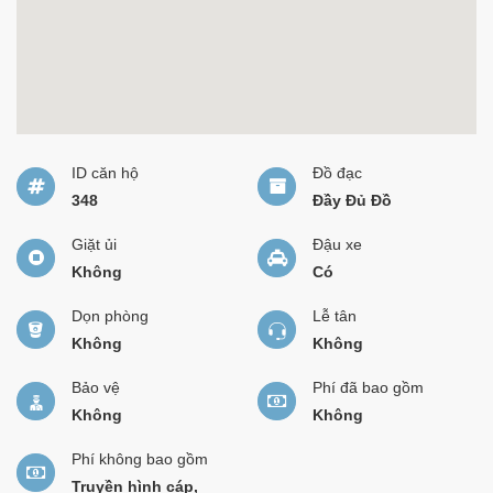
ID căn hộ
Đồ đạc
348
Đầy Đủ Đồ
Giặt ủi
Đậu xe
Không
Có
Dọn phòng
Lễ tân
Không
Không
Bảo vệ
Phí đã bao gồm
Không
Không
Phí không bao gồm
Truyền hình cáp,