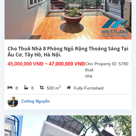
vườn
rộng
tại
Tây
Hồ,
Hà
Nội.
5
Cho Thuê Nhà 8 Phòng Ngủ Rộng Thoáng Sáng Tại
phòng
Âu Cơ, Tây Hồ, Hà Nội.
ngủ
45,000,000 VNĐ
~ 47,000,000 VNĐ
Cho
Property ID: 5780
rộng
thuê
rãi4...
nhà
8
2
8
8
500 m
Fully Furnished
phòng
ngủ
rộng
Cường Nguyễn
sáng
thoáng
tại
Âu
Cơ,