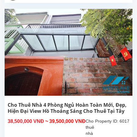
rãi
thoáng
mát,
tại
Tô
Ngọc
Vân,
Tây
Hồ,
Hà
Nội.
Vị trí
nằm
trong
hẻm
nhỏ
đường
Cho Thuê Nhà 4 Phòng Ngủ Hoàn Toàn Mới, Đẹp,
Tô
Hiện Đại View Hồ Thoáng Sáng Cho Thuê Tại Tây
Ngọc
Hồ, Hà Nội
38,500,000 VNĐ
~ 39,500,000 VNĐ
Cho
Property ID: 6017
Vân,
thuê
rất...
nhà