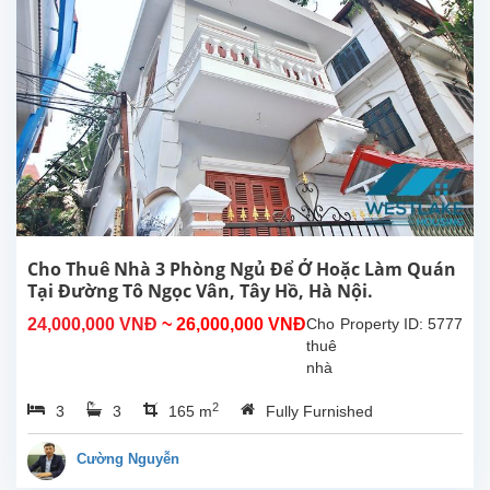
Tây
Hồ,
Hà
Nội.
Tổng
diện
tích
sinh
hoạt
500m²,
bếp
rộng,
8
Cho Thuê Nhà 3 Phòng Ngủ Để Ở Hoặc Làm Quán
phòng
Tại Đường Tô Ngọc Vân, Tây Hồ, Hà Nội.
ngủ
24,000,000 VNĐ
~ 26,000,000 VNĐ
Cho
Property ID: 5777
có
thuê
phòng
nhà
tắm...
3
2
3
3
165 m
Fully Furnished
phòng
ngủ
thoáng
Cường Nguyễn
mát