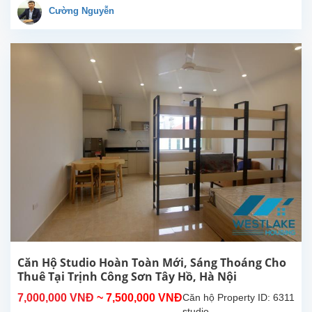
Trịnh
Cường Nguyễn
Công
Sơn,
Tây
Hồ.
Diện
tích
30m²,
đã
được
lắp đặt
các
trang
thiết bị,
nội thất
chất...
Căn Hộ Studio Hoàn Toàn Mới, Sáng Thoáng Cho
Thuê Tại Trịnh Công Sơn Tây Hồ, Hà Nội
7,000,000 VNĐ
~ 7,500,000 VNĐ
Căn hộ
Property ID: 6311
studio