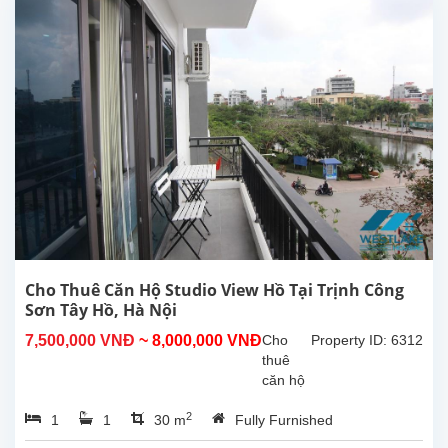
Sơn,
Tây
Hồ, Hà
Nội.
Diện
tích
sinh
hoạt
40m²,
nội thất
cao
cấp,
nhiều
ánh
sáng
Cho Thuê Căn Hộ Studio View Hồ Tại Trịnh Công
tự...
Sơn Tây Hồ, Hà Nội
7,500,000 VNĐ
~ 8,000,000 VNĐ
Cho
Property ID: 6312
thuê
căn hộ
studio
2
1
1
30 m
Fully Furnished
view hồ
tại