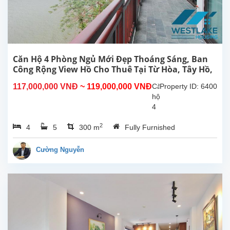
phố
Từ
Hoa,
Tây
Hồ,
Hà
Căn Hộ 4 Phòng Ngủ Mới Đẹp Thoáng Sáng, Ban
Nội.
Công Rộng View Hồ Cho Thuê Tại Từ Hòa, Tây Hồ,
Căn
Hà Nội
117,000,000 VNĐ
~ 119,000,000 VNĐ
Căn
Property ID: 6400
hộ
hộ
này
4
ở
phòng
tầng...
2
4
5
300 m
Fully Furnished
ngủ
đẹp,
ban
Cường Nguyễn
công
rộng
thoáng
mát,
view
Hồ
tại
Từ