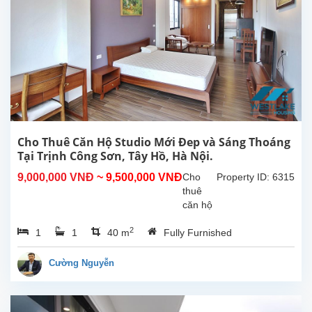
Hòa,
Tây
Hồ.
Tổng
diện
tích
sử
dụng
là
300m2,
Cho Thuê Căn Hộ Studio Mới Đep và Sáng Thoáng
phòng
Tại Trịnh Công Sơn, Tây Hồ, Hà Nội.
khách
9,000,000 VNĐ
~ 9,500,000 VNĐ
Cho
Property ID: 6315
lớn
thuê
với
căn hộ
khu...
studio
2
1
1
40 m
Fully Furnished
mới và
sáng
thoáng
Cường Nguyễn
tại
Trịnh
Công