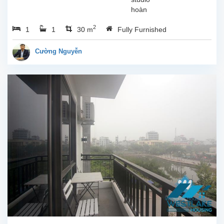
hoàn
toàn
2
1
1
30 m
Fully Furnished
mới tại
Trịnh
Công
Cường Nguyễn
Sơn,
Tây Hồ.
Diện
tích
sinh
hoạt
30m²,
căn hộ
đươc
lắp đặt
các
trang
thiết bị,
nội
thất...