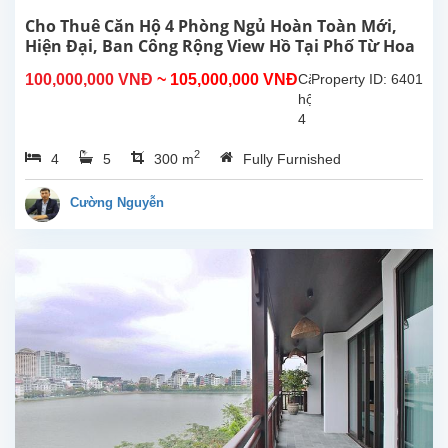
Cho Thuê Căn Hộ 4 Phòng Ngủ Hoàn Toàn Mới,
Hiện Đại, Ban Công Rộng View Hồ Tại Phố Từ Hoa
Tây Hồ, Hà Nội
100,000,000 VNĐ
~ 105,000,000 VNĐ
Căn
Property ID: 6401
hộ
4
phòng
2
4
5
300 m
Fully Furnished
ngủ
hoàn
toàn
Cường Nguyễn
mới
rộng
đẹp
hiên
đại,
ban
công
view
Hồ
cho
thuê
tại