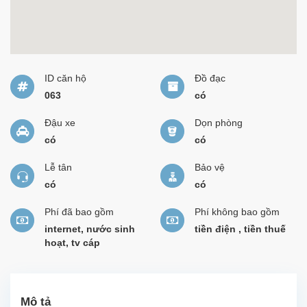
ID căn hộ
Đồ đạc
063
có
Đậu xe
Dọn phòng
có
có
Lễ tân
Bảo vệ
có
có
Phí đã bao gồm
Phí không bao gồm
internet, nước sinh
tiền điện , tiền thuế
hoạt, tv cáp
Mô tả