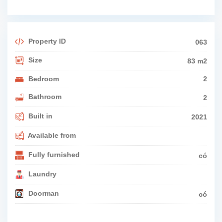
Property ID
063
Size
83 m2
Bedroom
2
Bathroom
2
Built in
2021
Available from
Fully furnished
có
Laundry
Doorman
có