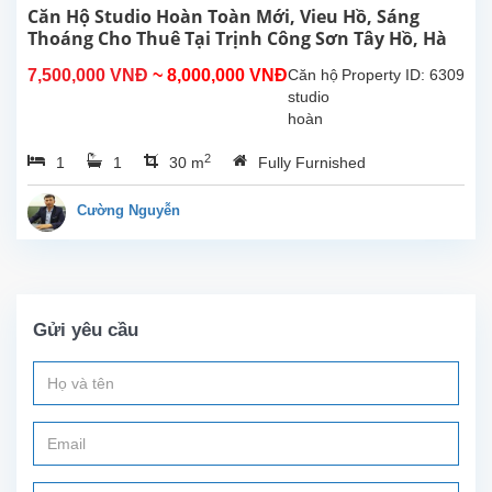
Căn Hộ Studio Hoàn Toàn Mới, Vieu Hồ, Sáng
Thoáng Cho Thuê Tại Trịnh Công Sơn Tây Hồ, Hà
Nội
7,500,000 VNĐ
~ 8,000,000 VNĐ
Căn hộ
Property ID: 6309
studio
hoàn
toàn
2
1
1
30 m
Fully Furnished
mới tại
Trịnh
Công
Cường Nguyễn
Sơn,
Tây
Hồ.
Diện
tích
Gửi yêu cầu
sinh
hoạt
30m²,
nội thất
mới
sẵn
sàng
cho